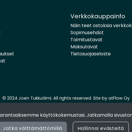
Verkkokauppainfo
Näin teet ostoksia verkko
t
Sopimusehdot
Toimitustavat
Maksutavat
aukset
Tietosuojaseloste
pat
© 2024 Joen Tukkutiimi. All rights reserved. Site by
atFlow Oy
 parantaaksemme käyttökokemustasi. Jatkamalla sivuston
Jatka välttämättömillä
Hallinnoi evästeitä