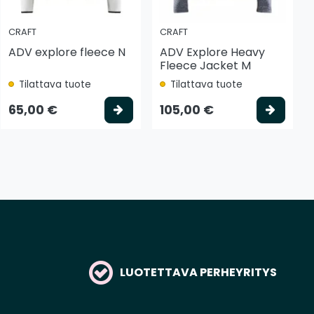
CRAFT
CRAFT
ADV explore fleece N
ADV Explore Heavy
Fleece Jacket M
Tilattava tuote
Tilattava tuote
tse vaihtoehto
Valitse vaihtoehto
Valits
65,00 €
105,00 €
LUOTETTAVA PERHEYRITYS