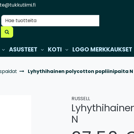
te@tukkutiimi.fi
ASUSTEET
KOTI
LOGO MERKKAUKSET
spaidat
Lyhythihainen polycotton popliinipaita N
RUSSELL
Lyhythihainen
N