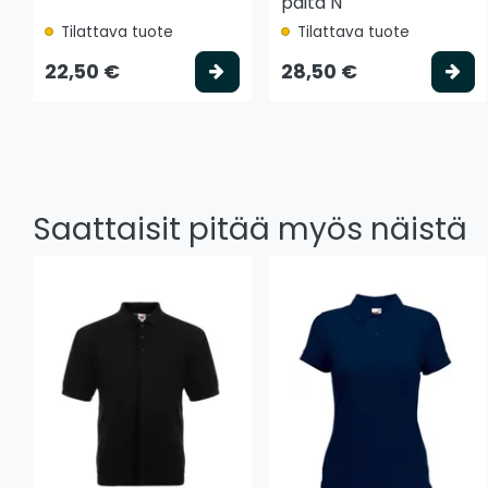
paita N
Tilattava tuote
Tilattava tuote
Valitse vaihtoehto
Va
22,50 €
28,50 €
Saattaisit pitää myös näistä