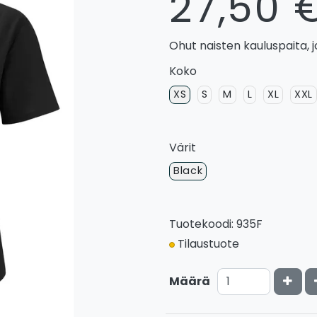
27,50 
Ohut naisten kauluspaita, 
Koko
XS
S
M
L
XL
XXL
Värit
Black
Tuotekoodi: 935F
Tilaustuote
Kasv
Määrä