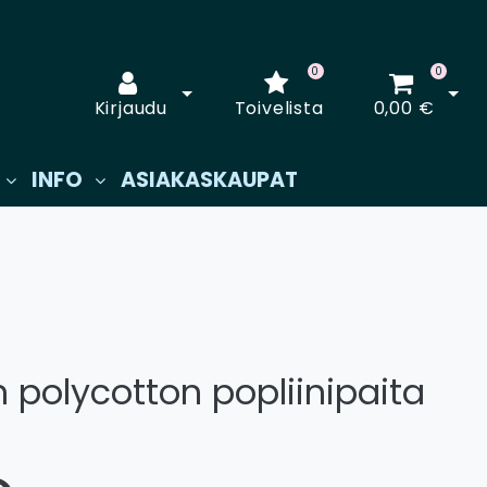
0
0
Avaa kirjautuminen
Avaa
Kirjaudu
Toivelista
0,00 €
INFO
ASIAKASKAUPAT
 polycotton popliinipaita