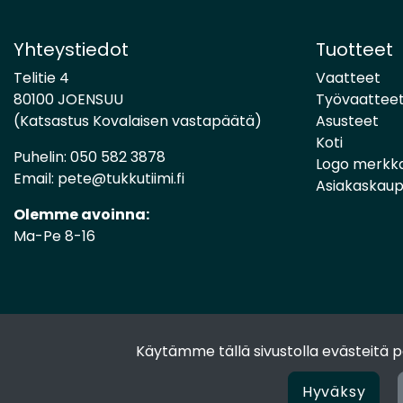
Yhteystiedot
Tuotteet
Telitie 4
Vaatteet
80100 JOENSUU
Työvaattee
(Katsastus Kovalaisen vastapäätä)
Asusteet
Koti
Puhelin:
050 582 3878
Logo merkk
Email:
pete@tukkutiimi.fi
Asiakaskau
Olemme avoinna:
Ma-Pe 8-16
Käytämme tällä sivustolla evästeitä
Hyväksy