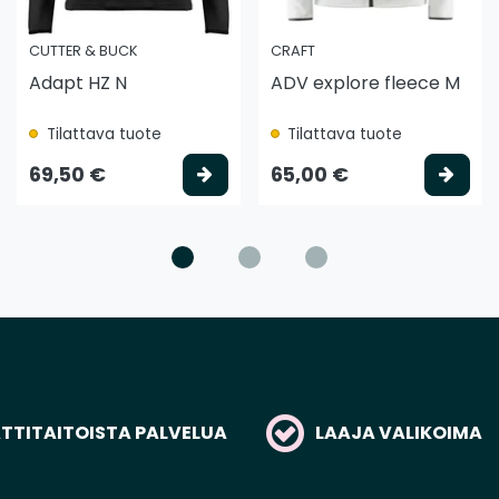
CUTTER & BUCK
CRAFT
Adapt HZ N
ADV explore fleece M
Tilattava tuote
Tilattava tuote
litse vaihtoehto
Valitse vaihtoehto
Vali
69,50 €
65,00 €
TITAITOISTA PALVELUA
LAAJA VALIKOIMA