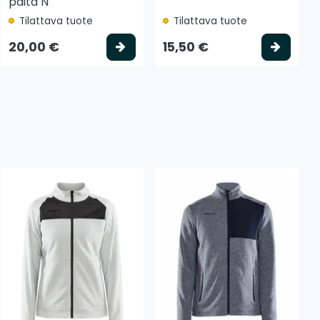
paita N
Tilattava tuote
Tilattava tuote
tse vaihtoehto
Valitse vaihtoehto
Valits
20,00 €
15,50 €