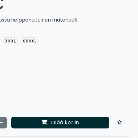
€
jossa helppohoitoinen materiaali.
XXXL
XXXXL
ata määrää
Vähennä määrää
Lisää koriin