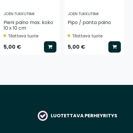
JOEN TUKKUTIIMI
JOEN TUKKUTIIMI
Pieni paino max. koko
Pipo / panta paino
10 x 10 cm
Tilattava tuote
Tilattava tuote
 koriin
Lisää koriin
Lisää k
5,00 €
5,00 €
LUOTETTAVA PERHEYRITYS