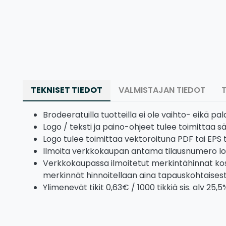
TEKNISET TIEDOT
VALMISTAJAN TIEDOT
Brodeeratuilla tuotteilla ei ole vaihto- eikä pa
Logo / teksti ja paino-ohjeet tulee toimittaa 
Logo tulee toimittaa vektoroituna PDF tai EPS 
Ilmoita verkkokaupan antama tilausnumero l
Verkkokaupassa ilmoitetut merkintähinnat koske
merkinnät hinnoitellaan aina tapauskohtaisest
Ylimenevät tikit 0,63€ / 1000 tikkiä sis. alv 25,5