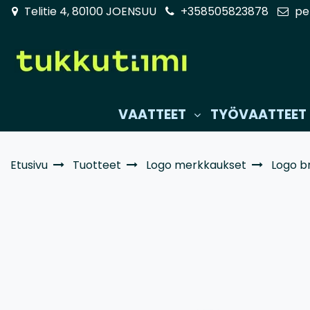
Siirry pääsisältöön
Telitie 4, 80100 JOENSUU
+358505823878
pe
VAATTEET
TYÖVAATTEET
Etusivu
Tuotteet
Logo merkkaukset
Logo b