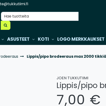
te@tukkutiimi.fi
ASUSTEET
KOTI
LOGO MERKKAUKSET
rodeeraus
Lippis/pipo brodeeraus max 2000 tikki
JOEN TUKKUTIIMI
Lippis/pipo 
7,00 €