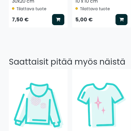
30x20 cm
10 x 10 cm
Tilattava tuote
Tilattava tuote
Lisää koriin
Lis
7,50 €
5,00 €
Saattaisit pitää myös näistä