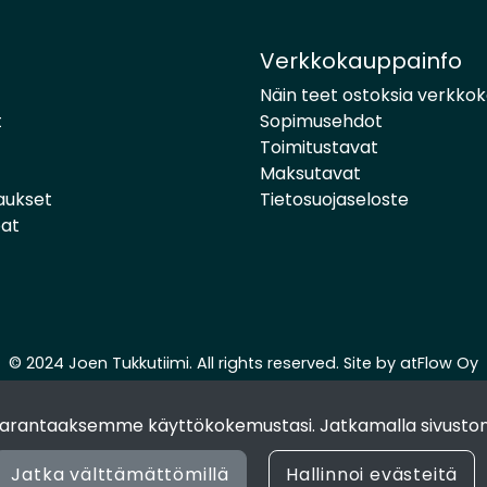
Verkkokauppainfo
Näin teet ostoksia verkko
t
Sopimusehdot
Toimitustavat
Maksutavat
aukset
Tietosuojaseloste
pat
© 2024 Joen Tukkutiimi. All rights reserved. Site by
atFlow Oy
 parantaaksemme käyttökokemustasi. Jatkamalla sivuston
Jatka välttämättömillä
Hallinnoi evästeitä