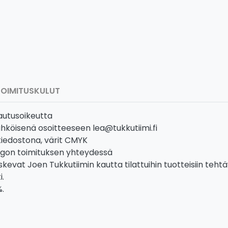
TOIMITUSKULUT
lautusoikeutta
sähköisenä osoitteeseen lea@tukkutiimi.fi
tiedostona, värit CMYK
ogon toimituksen yhteydessä
vat Joen Tukkutiimin kautta tilattuihin tuotteisiin tehtä
i.
%.