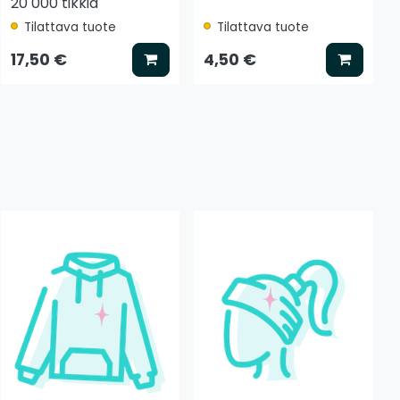
20 000 tikkiä
Tilattava tuote
Tilattava tuote
 koriin
Lisää koriin
Lisää k
17,50 €
4,50 €