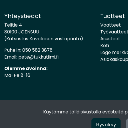
Yhteystiedot
Tuotteet
Telitie 4
Vaatteet
80100 JOENSUU
Työvaattee
(Katsastus Kovalaisen vastapäätä)
Asusteet
Koti
Puhelin:
050 582 3878
Logo merkk
Email:
pete@tukkutiimi.fi
Asiakaskau
Olemme avoinna:
Ma-Pe 8-16
Käytämme tällä sivustolla evästeitä
Hyväksy