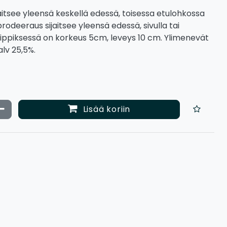
aitsee yleensä keskellä edessä, toisessa etulohkossa
a brodeeraus sijaitsee yleensä edessä, sivulla tai
lippiksessä on korkeus 5cm, leveys 10 cm. Ylimenevät
 alv 25,5%.
ata määrää
Vähennä määrää
Lisää koriin