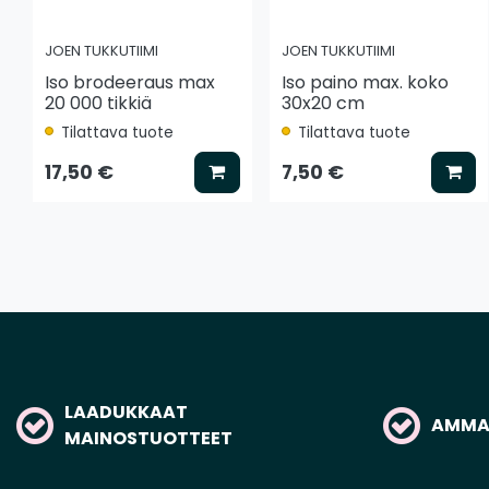
JOEN TUKKUTIIMI
JOEN TUKKUTIIMI
Iso brodeeraus max
Iso paino max. koko
20 000 tikkiä
30x20 cm
Tilattava tuote
Tilattava tuote
Lisää koriin
Lis
17,50 €
7,50 €
LAADUKKAAT
AMMAT
MAINOSTUOTTEET