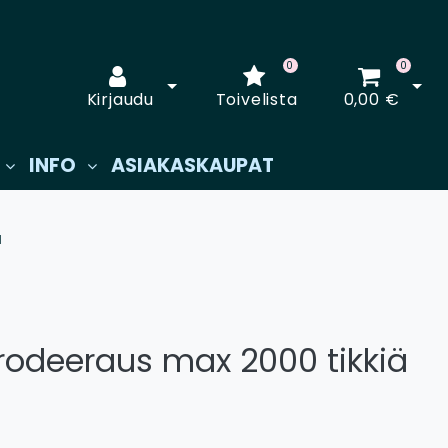
0
0
Avaa kirjautuminen
Avaa
Kirjaudu
Toivelista
0,00 €
INFO
ASIAKASKAUPAT
ä
brodeeraus max 2000 tikkiä