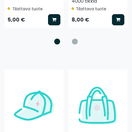
4000 tikkiä
Tilattava tuote
Tilattava tuote
ää koriin
Lisää koriin
Lisää
5,00 €
8,00 €