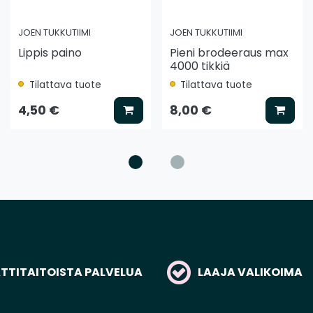
JOEN TUKKUTIIMI
JOEN TUKKUTIIMI
Lippis paino
Pieni brodeeraus max
4000 tikkiä
Tilattava tuote
Tilattava tuote
ää koriin
Lisää koriin
Lisää
4,50 €
8,00 €
TITAITOISTA PALVELUA
LAAJA VALIKOIMA