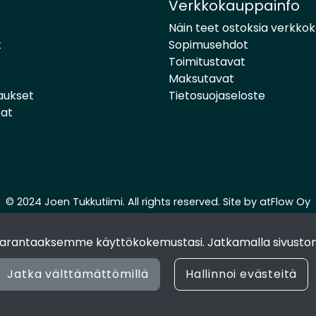
Verkkokauppainfo
Näin teet ostoksia verkko
t
Sopimusehdot
Toimitustavat
Maksutavat
aukset
Tietosuojaseloste
pat
© 2024 Joen Tukkutiimi. All rights reserved. Site by
atFlow Oy
 parantaaksemme käyttökokemustasi. Jatkamalla sivuston
Jatka välttämättömillä
Hallinnoi evästeitä