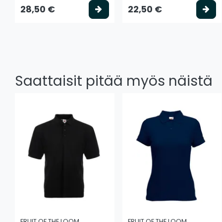
Valitse vaihtoehto
Va
28,50 €
22,50 €
Saattaisit pitää myös näistä
FRUIT OF THE LOOM
FRUIT OF THE LOOM