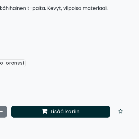
ähihainen t-paita. Kevyt, vilpoisa materiaali.
o-oranssi
ata määrää
Vähennä määrää
Lisää koriin