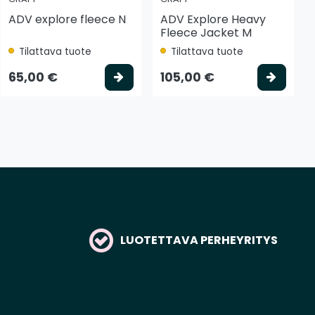
ADV explore fleece N
ADV Explore Heavy
Fleece Jacket M
Tilattava tuote
Tilattava tuote
tse vaihtoehto
Valitse vaihtoehto
Valits
65,00 €
105,00 €
LUOTETTAVA PERHEYRITYS