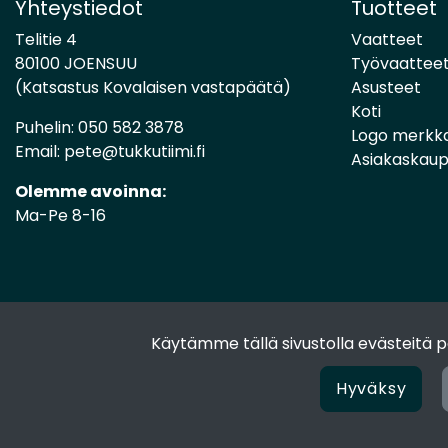
Yhteystiedot
Tuotteet
Telitie 4
Vaatteet
80100 JOENSUU
Työvaattee
(Katsastus Kovalaisen vastapäätä)
Asusteet
Koti
Puhelin:
050 582 3878
Logo merkk
Email:
pete@tukkutiimi.fi
Asiakaskau
Olemme avoinna:
Ma-Pe 8-16
Käytämme tällä sivustolla evästeitä
Hyväksy