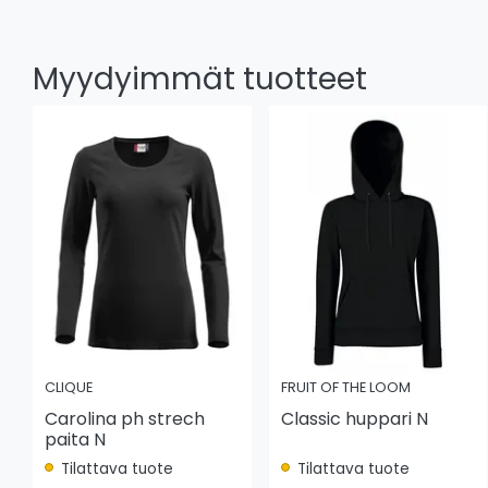
Myydyimmät tuotteet
CLIQUE
FRUIT OF THE LOOM
Carolina ph strech
Classic huppari N
paita N
Tilattava tuote
Tilattava tuote