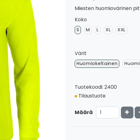
Miesten huomiovärinen pitk
Koko
S
M
L
XL
XXL
Värit
Huomiokeltainen
Huomi
Tuotekoodi: 2400
Tilaustuote
Kasv
Määrä