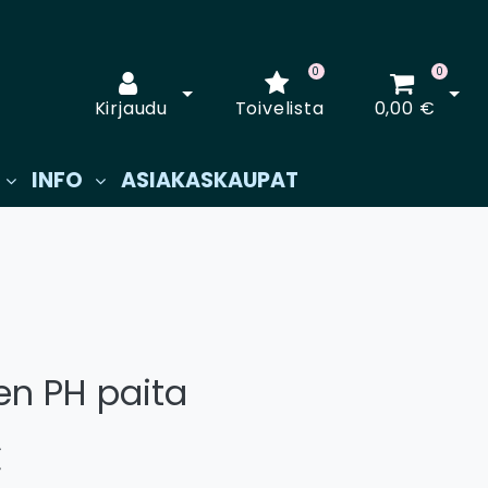
0
0
Avaa kirjautuminen
Avaa
Kirjaudu
Toivelista
0,00 €
INFO
ASIAKASKAUPAT
n PH paita
€