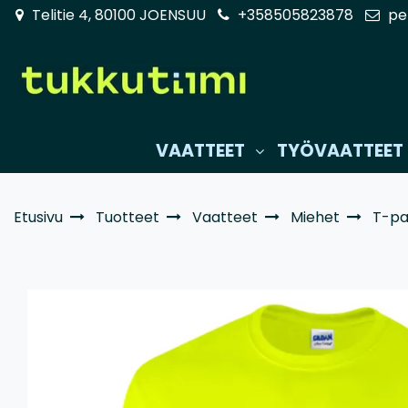
Siirry pääsisältöön
Telitie 4, 80100 JOENSUU
+358505823878
pe
VAATTEET
TYÖVAATTEET
Etusivu
Tuotteet
Vaatteet
Miehet
T-pa