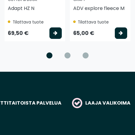
Adapt HZ N
ADV explore fleece M
Tilattava tuote
Tilattava tuote
litse vaihtoehto
Valitse vaihtoehto
Vali
69,50 €
65,00 €
TITAITOISTA PALVELUA
LAAJA VALIKOIMA