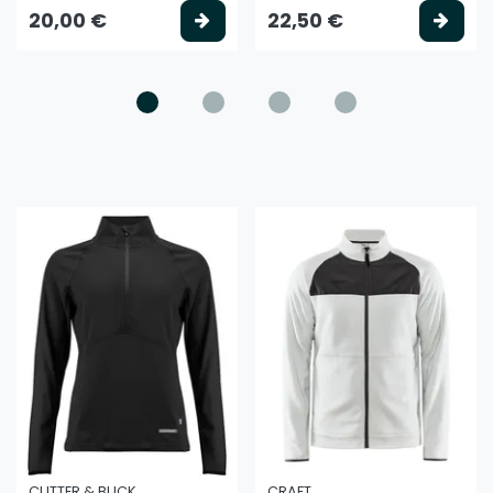
litse vaihtoehto
Valitse vaihtoehto
Vali
20,00 €
22,50 €
CUTTER & BUCK
CRAFT