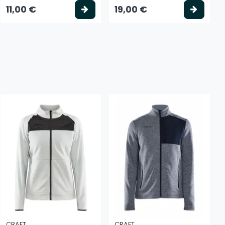
tse vaihtoehto
Valitse vaihtoehto
Valits
11,00 €
19,00 €
CRAFT
CRAFT