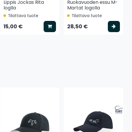
Lippis Jockas Rita
Ruokavuoden essu M-
loglla
Martat logolla
Tilattava tuote
Tilattava tuote
tse vaihtoehto
Lisää koriin
Valits
15,00 €
28,50 €