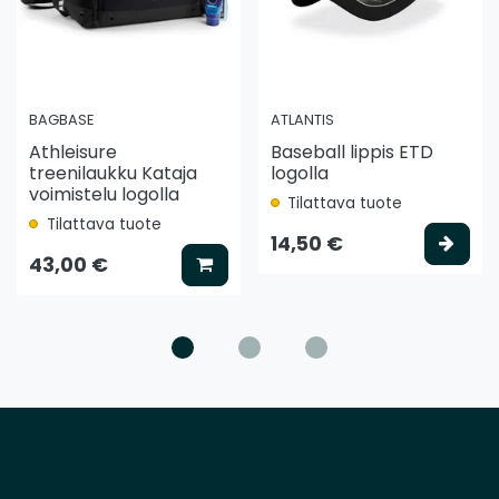
BAGBASE
ATLANTIS
Athleisure
Baseball lippis ETD
treenilaukku Kataja
logolla
voimistelu logolla
Tilattava tuote
Tilattava tuote
ää koriin
Vali
14,50 €
Lisää koriin
43,00 €