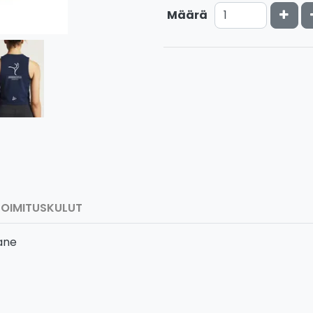
Kasv
Määrä
TOIMITUSKULUT
ane