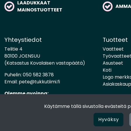
LAADUKKAAT
AMMAT
MAINOSTUOTTEET
Yhteystiedot
Tuotteet
Telitie 4
Vaatteet
80100 JOENSUU
Työvaattee
(Katsastus Kovalaisen vastapäätä)
Asusteet
Koti
Puhelin:
050 582 3878
Logo merkk
Email:
pete@tukkutiimi.fi
Asiakaskau
Olemme avoinna:
Ma-Pe 8-16
Käytämme tällä sivustolla evästeitä
Hyväksy