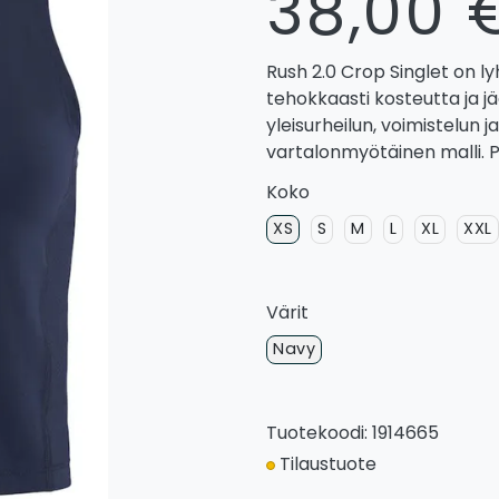
38,00 
Rush 2.0 Crop Singlet on ly
tehokkaasti kosteutta ja 
yleisurheilun, voimistelun j
vartalonmyötäinen malli. P
Koko
XS
S
M
L
XL
XXL
Värit
Navy
Tuotekoodi: 1914665
Tilaustuote