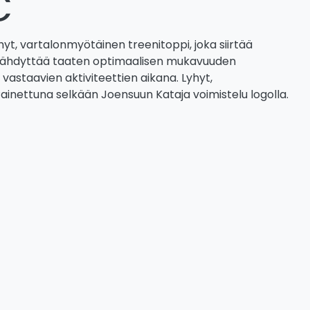
€
hyt, vartalonmyötäinen treenitoppi, joka siirtää
jäähdyttää taaten optimaalisen mukavuuden
a vastaavien aktiviteettien aikana. Lyhyt,
ainettuna selkään Joensuun Kataja voimistelu logolla.