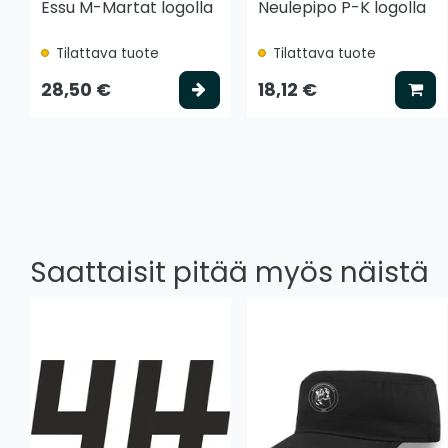
Essu M-Martat logolla
Neulepipo P-K logolla
Tilattava tuote
Tilattava tuote
Valitse vaihtoehto
Lis
28,50 €
18,12 €
Saattaisit pitää myös näistä