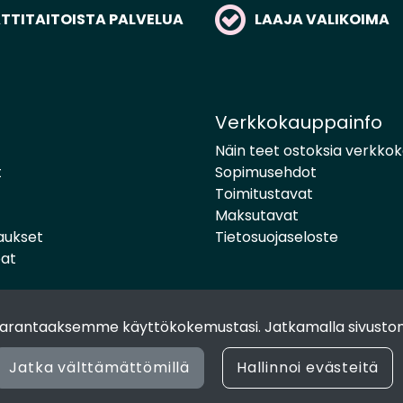
TITAITOISTA PALVELUA
LAAJA VALIKOIMA
Verkkokauppainfo
Näin teet ostoksia verkko
t
Sopimusehdot
Toimitustavat
Maksutavat
aukset
Tietosuojaseloste
pat
 parantaaksemme käyttökokemustasi. Jatkamalla sivuston
Jatka välttämättömillä
Hallinnoi evästeitä
© 2024 Joen Tukkutiimi. All rights reserved. Site by
atFlow Oy