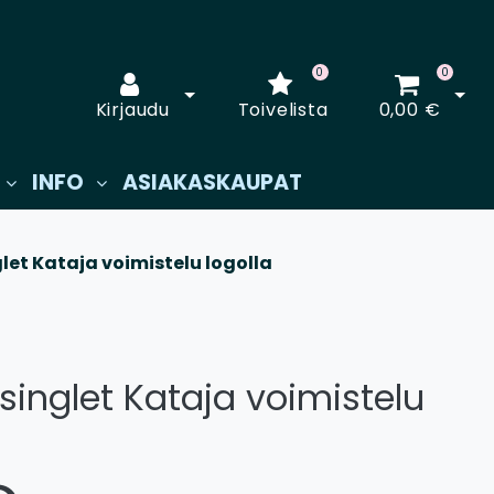
0
0
Avaa kirjautuminen
Avaa
Kirjaudu
Toivelista
0,00 €
INFO
ASIAKASKAUPAT
let Kataja voimistelu logolla
singlet Kataja voimistelu