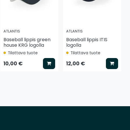
ATLANTIS
ATLANTIS
Baseball lippis green
Baseball lippis ITIS
house KRG logolla
logolla
Tilattava tuote
Tilattava tuote
tse vaihtoehto
Lisää koriin
Lisää k
10,00 €
12,00 €