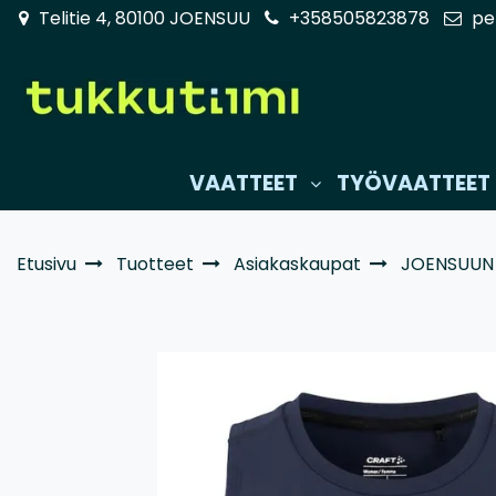
Siirry pääsisältöön
Telitie 4, 80100 JOENSUU
+358505823878
pe
VAATTEET
TYÖVAATTEET
Etusivu
Tuotteet
Asiakaskaupat
JOENSUUN