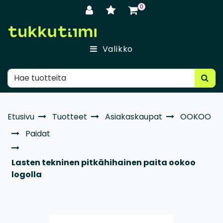
Siirry pääsisältöön
0
Valikko
Etusivu
Tuotteet
Asiakaskaupat
OOKOO
Paidat
Lasten tekninen pitkähihainen paita ookoo
logolla