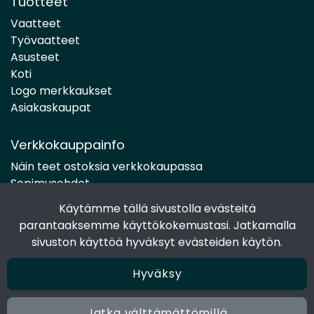
Tuotteet
Vaatteet
Työvaatteet
Asusteet
Koti
Logo merkkaukset
Asiakaskaupat
Verkkokauppainfo
Näin teet ostoksia verkkokaupassa
Sopimusehdot
Toimitustavat
Käytämme tällä sivustolla evästeitä
Maksutavat
parantaaksemme käyttökokemustasi. Jatkamalla
Tietosuojaseloste
sivuston käyttöä hyväksyt evästeiden käytön.
Hyväksy
Seuraa sosiaalisessa mediassa
Facebook
Jatka välttämättömillä