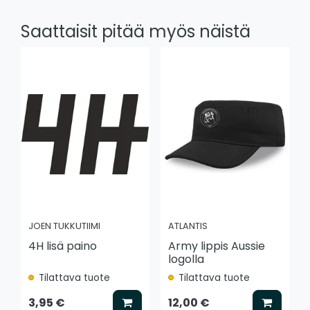
Saattaisit pitää myös näistä
JOEN TUKKUTIIMI
ATLANTIS
4H lisä paino
Army lippis Aussie
logolla
Tilattava tuote
Tilattava tuote
Lisää koriin
Lisää k
3,95 €
12,00 €