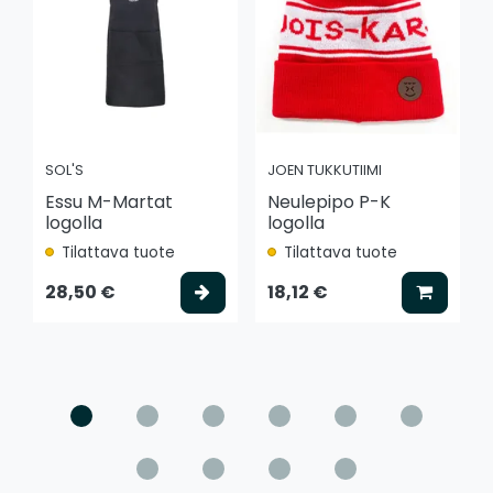
SOL'S
JOEN TUKKUTIIMI
Essu M-Martat
Neulepipo P-K
logolla
logolla
Tilattava tuote
Tilattava tuote
Valitse vaihtoehto
Lisää k
28,50 €
18,12 €