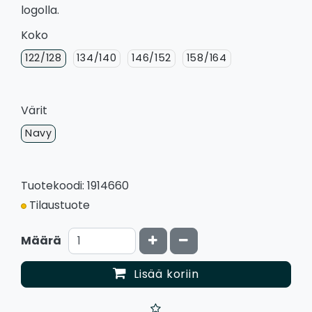
logolla.
Koko
122/128
134/140
146/152
158/164
Värit
Navy
Tuotekoodi: 1914660
Tilaustuote
Kasvata määrää
Vähennä määrää
Määrä
Lisää koriin