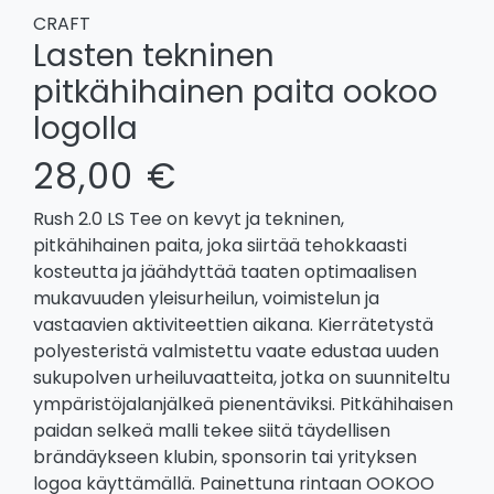
CRAFT
Lasten tekninen
pitkähihainen paita ookoo
logolla
28,00 €
Rush 2.0 LS Tee on kevyt ja tekninen,
pitkähihainen paita, joka siirtää tehokkaasti
kosteutta ja jäähdyttää taaten optimaalisen
mukavuuden yleisurheilun, voimistelun ja
vastaavien aktiviteettien aikana. Kierrätetystä
polyesteristä valmistettu vaate edustaa uuden
sukupolven urheiluvaatteita, jotka on suunniteltu
ympäristöjalanjälkeä pienentäviksi. Pitkähihaisen
paidan selkeä malli tekee siitä täydellisen
brändäykseen klubin, sponsorin tai yrityksen
logoa käyttämällä. Painettuna rintaan OOKOO