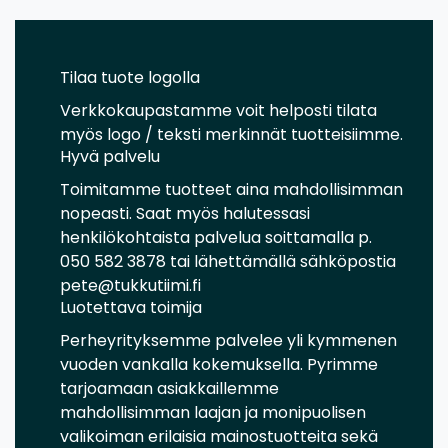
Tilaa tuote logolla
Verkkokaupastamme voit helposti tilata
myös logo / teksti merkinnät tuotteisiimme.
Hyvä palvelu
Toimitamme tuotteet aina mahdollisimman
nopeasti. Saat myös halutessasi
henkilökohtaista palvelua soittamalla p.
050 582 3878 tai lähettämällä sähköpostia
pete@tukkutiimi.fi
Luotettava toimija
Perheyrityksemme palvelee yli kymmenen
vuoden vankalla kokemuksella. Pyrimme
tarjoamaan asiakkaillemme
mahdollisimman laajan ja monipuolisen
valikoiman erilaisia mainostuotteita sekä