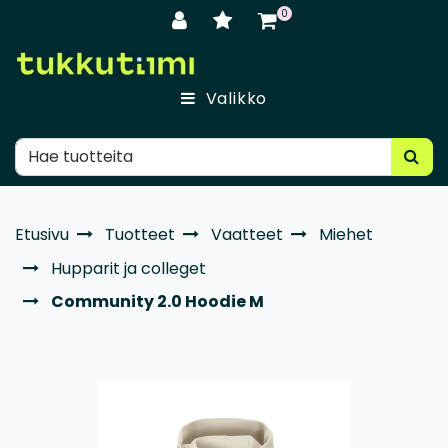
Siirry pääsisältöön
0
Valikko
Etusivu
Tuotteet
Vaatteet
Miehet
Hupparit ja colleget
Community 2.0 Hoodie M