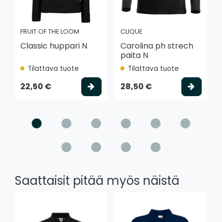
FRUIT OF THE LOOM
CLIQUE
Classic huppari N
Carolina ph strech
paita N
Tilattava tuote
Tilattava tuote
Valitse vaihtoehto
Valits
22,50 €
28,50 €
Saattaisit pitää myös näistä