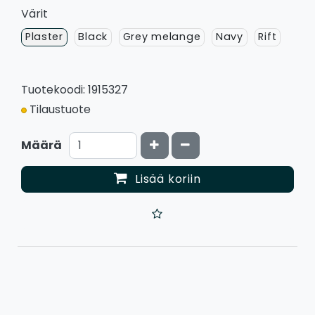
Värit
Plaster
Black
Grey melange
Navy
Rift
Tuotekoodi: 1915327
Tilaustuote
Kasvata määrää
Vähennä määrää
Määrä
Lisää koriin