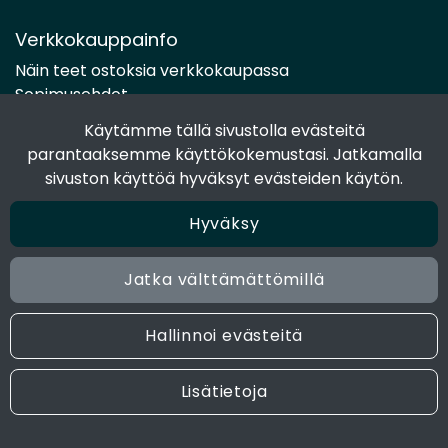
Verkkokauppainfo
Näin teet ostoksia verkkokaupassa
Sopimusehdot
Toimitustavat
Käytämme tällä sivustolla evästeitä
Maksutavat
parantaaksemme käyttökokemustasi. Jatkamalla
Tietosuojaseloste
sivuston käyttöä hyväksyt evästeiden käytön.
Hyväksy
Seuraa sosiaalisessa mediassa
Facebook
Jatka välttämättömillä
Instagram
Hallinnoi evästeitä
© 2024 Joen Tukkutiimi. All rights reserved. Site by
atFlow
Lisätietoja
Oy