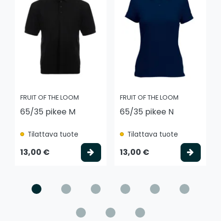
FRUIT OF THE LOOM
FRUIT OF THE LOOM
65/35 pikee M
65/35 pikee N
Tilattava tuote
Tilattava tuote
Valitse vaihtoehto
Valits
13,00 €
13,00 €