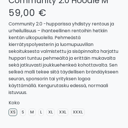
Community 2.0 Hoodie M
59,00 €
Community 2.0 -hupparissa yhdistyy rentous ja
urheilullisuus – ihanteellinen rentoihin hetkiin
kentän ulkopuolella. Pehmeästä
kierrätyspolyesterin ja luomupuuvillan
sekoituksesta valmistettu ja sisäpinnalta harjattu
huppari tuntuu pehmeältä ja erittäin mukavalta
sekä jatkuvasti joukkuehenkeä kohottavalta. Sen
selkeä malli tekee siitä täydellisen brändäykseen
seuran, sponsorin tai yrityksen logoa
käyttämällä. Kengurutasku edessä, normaali
istuvuus.
Koko
XS
S
M
L
XL
XXL
XXXL