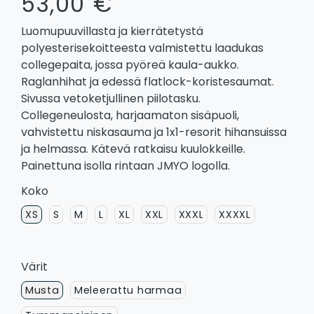
53,00 €
Luomupuuvillasta ja kierrätetystä
polyesterisekoitteesta valmistettu laadukas
collegepaita, jossa pyöreä kaula-aukko.
Raglanhihat ja edessä flatlock-koristesaumat.
Sivussa vetoketjullinen piilotasku.
Collegeneulosta, harjaamaton sisäpuoli,
vahvistettu niskasauma ja 1x1-resorit hihansuissa
ja helmassa. Kätevä ratkaisu kuulokkeille.
Painettuna isolla rintaan JMYO logolla.
Koko
XS
S
M
L
XL
XXL
XXXL
XXXXL
Värit
Musta
Meleerattu harmaa