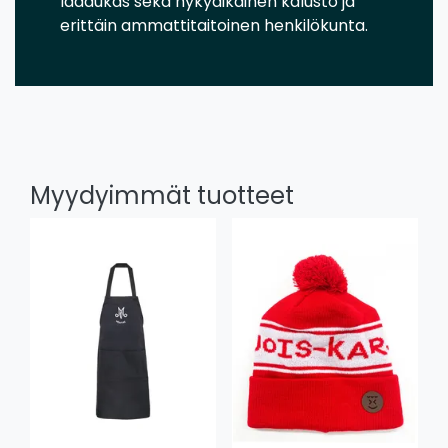
laadukas sekä nykyaikainen kalusto ja
erittäin ammattitaitoinen henkilökunta.
Myydyimmät tuotteet