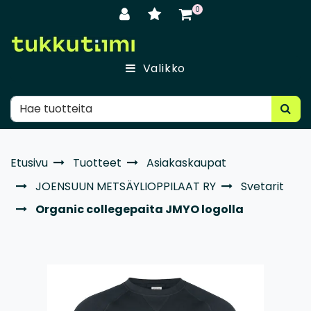
Siirry pääsisältöön
0
Valikko
Etusivu
Tuotteet
Asiakaskaupat
JOENSUUN METSÄYLIOPPILAAT RY
Svetarit
Organic collegepaita JMYO logolla