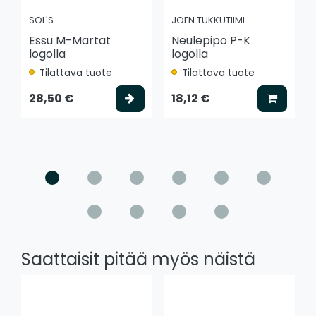
SOL'S
JOEN TUKKUTIIMI
Essu M-Martat
Neulepipo P-K
logolla
logolla
Tilattava tuote
Tilattava tuote
Valitse vaihtoehto
Lisää k
28,50 €
18,12 €
Saattaisit pitää myös näistä