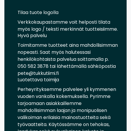
Tilaa tuote logolla
Verkkokaupastamme voit helposti tilata
myös logo / teksti merkinnät tuotteisiimme.
Hyvä palvelu
Toimitamme tuotteet aina mahdollisimman
nopeasti. Saat myös halutessasi
henkilökohtaista palvelua soittamalla p.
050 582 3878 tai lähettämällä sähköpostia
pete@tukkutiimi.fi
Luotettava toimija
Perheyrityksemme palvelee yli kymmenen
vuoden vankalla kokemuksella. Pyrimme
tarjoamaan asiakkaillemme
mahdollisimman laajan ja monipuolisen
valikoiman erilaisia mainostuotteita sekä
työvaatteita. Käytössämme on tehokas,