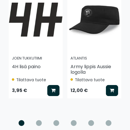
JOEN TUKKUTIIMI
ATLANTIS
4H lisä paino
Army lippis Aussie
logolla
Tilattava tuote
Tilattava tuote
Lisää koriin
Lisää k
3,95 €
12,00 €