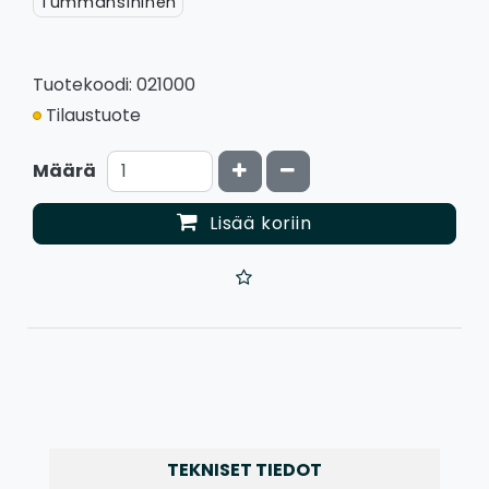
Tummansininen
Tuotekoodi: 021000
Tilaustuote
Kasvata määrää
Vähennä määrää
Määrä
Lisää koriin
TEKNISET TIEDOT