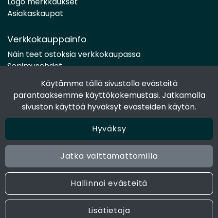
Logo merkkaukset
Asiakaskaupat
Verkkokauppainfo
Näin teet ostoksia verkkokaupassa
Sopimusehdot
Toimitustavat
Käytämme tällä sivustolla evästeitä
Maksutavat
parantaaksemme käyttökokemustasi. Jatkamalla
Tietosuojaseloste
sivuston käyttöä hyväksyt evästeiden käytön.
Hyväksy
Seuraa sosiaalisessa mediassa
Facebook
Jatka välttämättömillä
Instagram
Hallinnoi evästeitä
© 2024 Joen Tukkutiimi. All rights reserved. Site by
atFlow
Lisätietoja
Oy