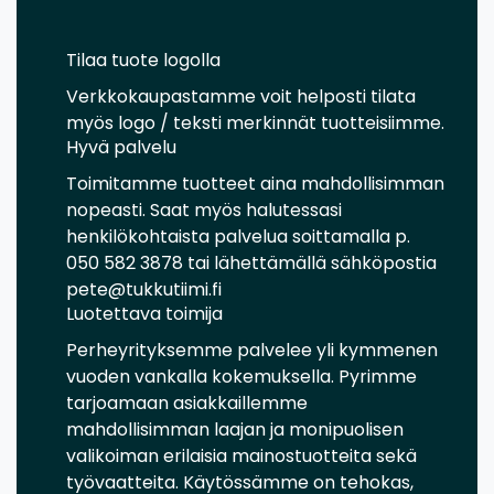
Tilaa tuote logolla
Verkkokaupastamme voit helposti tilata
myös logo / teksti merkinnät tuotteisiimme.
Hyvä palvelu
Toimitamme tuotteet aina mahdollisimman
nopeasti. Saat myös halutessasi
henkilökohtaista palvelua soittamalla p.
050 582 3878 tai lähettämällä sähköpostia
pete@tukkutiimi.fi
Luotettava toimija
Perheyrityksemme palvelee yli kymmenen
vuoden vankalla kokemuksella. Pyrimme
tarjoamaan asiakkaillemme
mahdollisimman laajan ja monipuolisen
valikoiman erilaisia mainostuotteita sekä
työvaatteita. Käytössämme on tehokas,