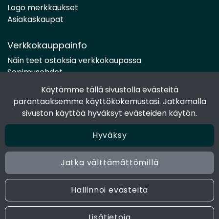
Logo merkkaukset
Asiakaskaupat
Verkkokauppainfo
Näin teet ostoksia verkkokaupassa
Sopimusehdot
Toimitustavat
Käytämme tällä sivustolla evästeitä
Maksutavat
parantaaksemme käyttökokemustasi. Jatkamalla
Tietosuojaseloste
sivuston käyttöä hyväksyt evästeiden käytön.
Hyväksy
Seuraa sosiaalisessa mediassa
Facebook
Jatka välttämättömillä
Instagram
Hallinnoi evästeitä
© 2024 Joen Tukkutiimi. All rights reserved. Site by
atFlow
Lisätietoja