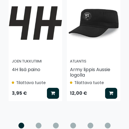
JOEN TUKKUTIIMI
ATLANTIS
4H lisä paino
Army lippis Aussie
logolla
Tilattava tuote
Tilattava tuote
Lisää koriin
Lisää k
3,95 €
12,00 €