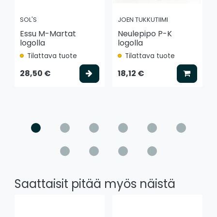
SOL'S
JOEN TUKKUTIIMI
Essu M-Martat
Neulepipo P-K
logolla
logolla
Tilattava tuote
Tilattava tuote
Valitse vaihtoehto
Lisää k
28,50 €
18,12 €
Saattaisit pitää myös näistä