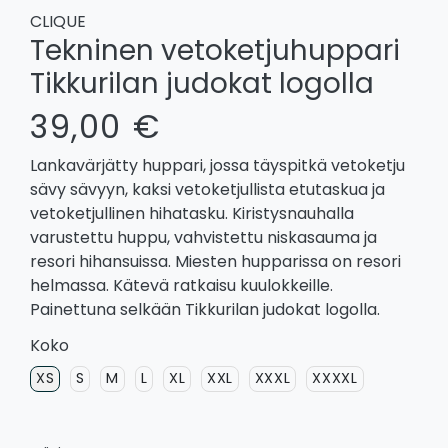
CLIQUE
Tekninen vetoketjuhuppari
Tikkurilan judokat logolla
39,00 €
Lankavärjätty huppari, jossa täyspitkä vetoketju
sävy sävyyn, kaksi vetoketjullista etutaskua ja
vetoketjullinen hihatasku. Kiristysnauhalla
varustettu huppu, vahvistettu niskasauma ja
resori hihansuissa. Miesten hupparissa on resori
helmassa. Kätevä ratkaisu kuulokkeille.
Painettuna selkään Tikkurilan judokat logolla.
Koko
XS
S
M
L
XL
XXL
XXXL
XXXXL