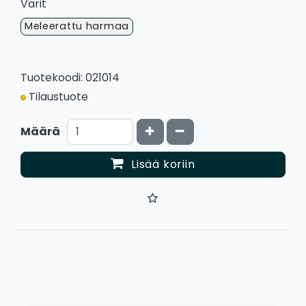
Värit
Meleerattu harmaa
Tuotekoodi: 021014
Tilaustuote
Kasvata määrää
Vähennä määrää
Määrä
Lisää koriin