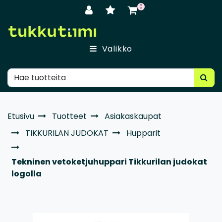
Siirry pääsisältöön
0
Valikko
Etusivu
Tuotteet
Asiakaskaupat
TIKKURILAN JUDOKAT
Hupparit
Tekninen vetoketjuhuppari Tikkurilan judokat
logolla