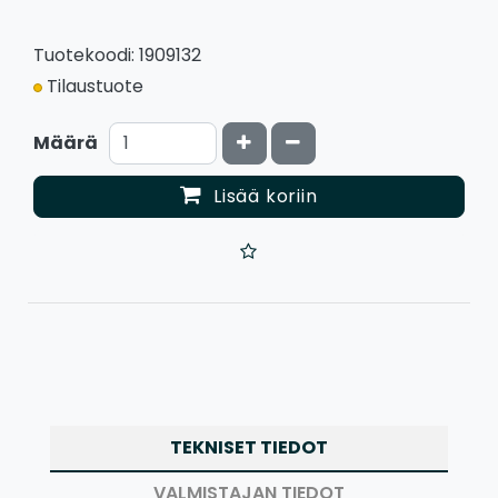
Tuotekoodi: 1909132
Tilaustuote
Kasvata määrää
Vähennä määrää
Määrä
Lisää koriin
TEKNISET TIEDOT
VALMISTAJAN TIEDOT