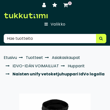
Siirry pääsisältöön
0
Valikko
Etusivu
Tuotteet
Asiakaskaupat
IDVO-IDÄN VOIMAILIJAT
Hupparit
Naisten unify vetoketjuhuppari IdVo logolla