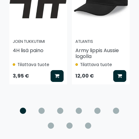
JOEN TUKKUTIIMI
ATLANTIS
4H lisä paino
Army lippis Aussie
logolla
Tilattava tuote
Tilattava tuote
Lisää koriin
Lisää k
3,95 €
12,00 €