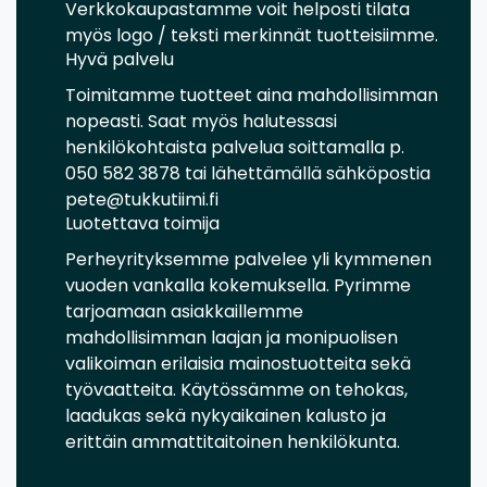
Verkkokaupastamme voit helposti tilata
myös logo / teksti merkinnät tuotteisiimme.
Hyvä palvelu
Toimitamme tuotteet aina mahdollisimman
nopeasti. Saat myös halutessasi
henkilökohtaista palvelua soittamalla p.
050 582 3878 tai lähettämällä sähköpostia
pete@tukkutiimi.fi
Luotettava toimija
Perheyrityksemme palvelee yli kymmenen
vuoden vankalla kokemuksella. Pyrimme
tarjoamaan asiakkaillemme
mahdollisimman laajan ja monipuolisen
valikoiman erilaisia mainostuotteita sekä
työvaatteita. Käytössämme on tehokas,
laadukas sekä nykyaikainen kalusto ja
erittäin ammattitaitoinen henkilökunta.