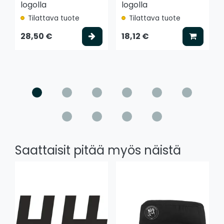
logolla
logolla
Tilattava tuote
Tilattava tuote
Valitse vaihtoehto
Lisää k
28,50 €
18,12 €
Saattaisit pitää myös näistä