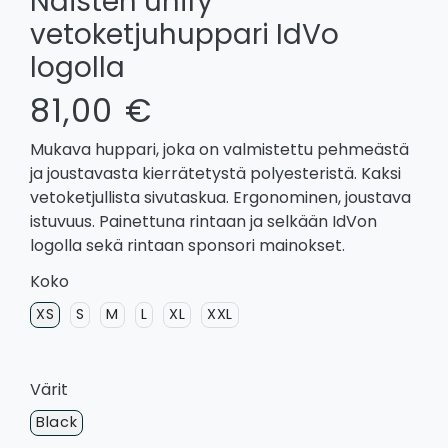
Naisten unify
vetoketjuhuppari IdVo
logolla
81,00 €
Mukava huppari, joka on valmistettu pehmeästä
ja joustavasta kierrätetystä polyesteristä. Kaksi
vetoketjullista sivutaskua. Ergonominen, joustava
istuvuus. Painettuna rintaan ja selkään IdVon
logolla sekä rintaan sponsori mainokset.
Koko
XS
S
M
L
XL
XXL
Värit
Black