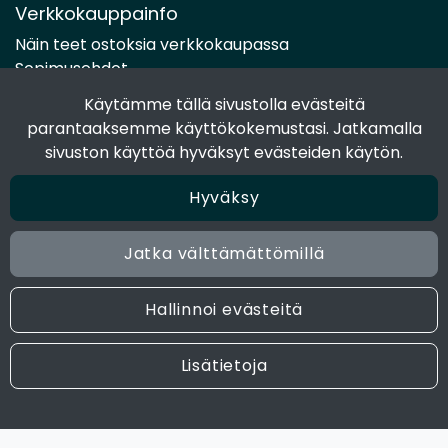
Verkkokauppainfo
Näin teet ostoksia verkkokaupassa
Sopimusehdot
Toimitustavat
Käytämme tällä sivustolla evästeitä
Maksutavat
parantaaksemme käyttökokemustasi. Jatkamalla
Tietosuojaseloste
sivuston käyttöä hyväksyt evästeiden käytön.
Hyväksy
Seuraa sosiaalisessa mediassa
Facebook
Jatka välttämättömillä
Instagram
Hallinnoi evästeitä
© 2024 Joen Tukkutiimi. All rights reserved. Site by
atFlow
Lisätietoja
Oy