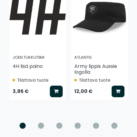
JOEN TUKKUTIIMI
ATLANTIS
4H lisä paino
Army lippis Aussie
logolla
Tilattava tuote
Tilattava tuote
Lisää koriin
Lisää k
3,95 €
12,00 €