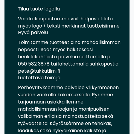
Tilaa tuote logolla
Verkkokaupastamme voit helposti tilata
myös logo / teksti merkinnät tuotteisiimme.
Hyvä palvelu
Toimitamme tuotteet aina mahdollisimman
nopeasti. Saat myös halutessasi
henkilökohtaista palvelua soittamalla p.
050 582 3878 tai lähettämällä sähköpostia
pete@tukkutiimi.fi
Luotettava toimija
Perheyrityksemme palvelee yli kymmenen
vuoden vankalla kokemuksella. Pyrimme
tarjoamaan asiakkaillemme
mahdollisimman laajan ja monipuolisen
valikoiman erilaisia mainostuotteita sekä
työvaatteita. Käytössämme on tehokas,
laadukas sekä nykyaikainen kalusto ja