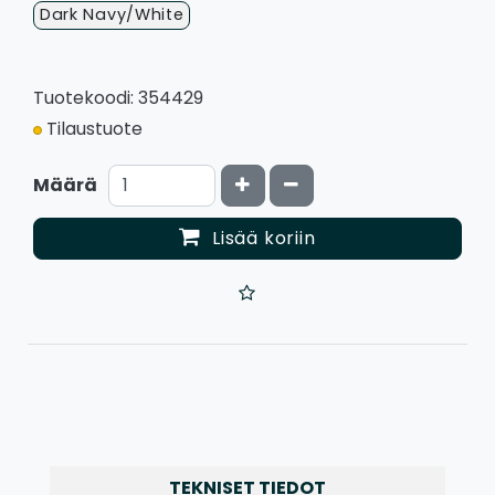
Dark Navy/White
Tuotekoodi: 354429
Tilaustuote
Kasvata määrää
Vähennä määrää
Määrä
Lisää koriin
TEKNISET TIEDOT