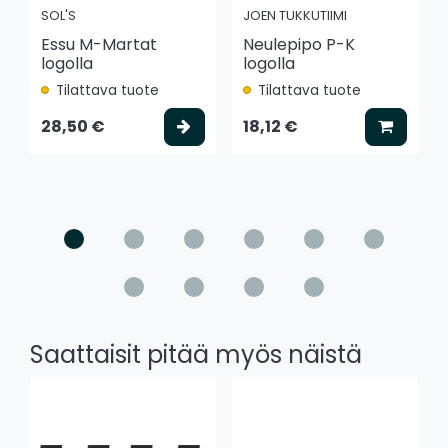
SOL'S
JOEN TUKKUTIIMI
Essu M-Martat
Neulepipo P-K
logolla
logolla
Tilattava tuote
Tilattava tuote
Valitse vaihtoehto
Lisää k
28,50 €
18,12 €
Saattaisit pitää myös näistä