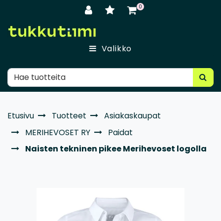
Siirry pääsisältöön
0
Valikko
Etusivu
Tuotteet
Asiakaskaupat
MERIHEVOSET RY
Paidat
Naisten tekninen pikee Merihevoset logolla