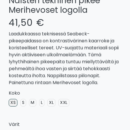
Naisten tekninen pikee
Merihevoset logolla
41,50 €
Laadukkaassa teknisessä Seabeck-
pikeepaidassa on kontrastivärinen kaarroke ja
koristeelliset tereet. UV-suojattu materiaali sopii
hyvin aktiiviseen ulkoilmaelämään. Tämä
lyhythihainen pikeepaita tuntuu miellyttävältä ja
pehmeältä ihoa vasten ja siirtää tehokkaasti
kosteutta iholta. Nappilistassa piilonapit.
Painettuna rintaan Merihevoset logolla.
Koko
XS
S
M
L
XL
XXL
Värit