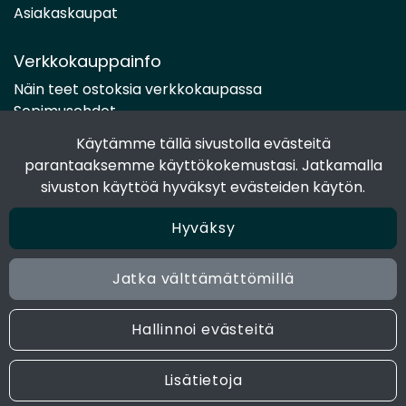
Asiakaskaupat
Verkkokauppainfo
Näin teet ostoksia verkkokaupassa
Sopimusehdot
Toimitustavat
Käytämme tällä sivustolla evästeitä
Maksutavat
parantaaksemme käyttökokemustasi. Jatkamalla
Tietosuojaseloste
sivuston käyttöä hyväksyt evästeiden käytön.
Hyväksy
Seuraa sosiaalisessa mediassa
Facebook
Jatka välttämättömillä
Instagram
Hallinnoi evästeitä
© 2024 Joen Tukkutiimi. All rights reserved. Site by
atFlow
Lisätietoja
Oy