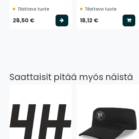
Tilattava tuote
Tilattava tuote
Valitse vaihtoehto
Lis
28,50 €
18,12 €
Saattaisit pitää myös näistä