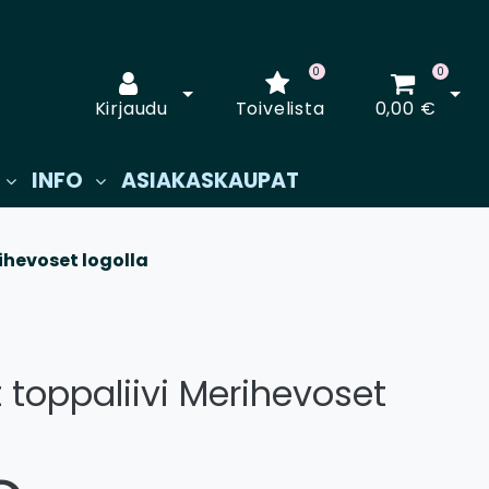
0
0
Avaa kirjautuminen
Avaa
Kirjaudu
Toivelista
0,00 €
INFO
ASIAKASKAUPAT
ihevoset logolla
 toppaliivi Merihevoset