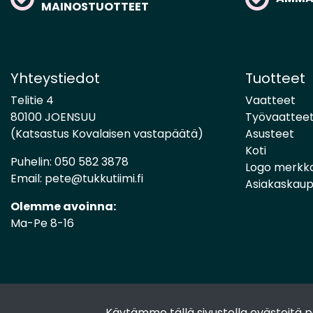
MAINOSTUOTTEET
Yhteystiedot
Tuotteet
Telitie 4
Vaatteet
80100 JOENSUU
Työvaattee
(Katsastus Kovalaisen vastapäätä)
Asusteet
Koti
Puhelin:
050 582 3878
Logo merkk
Email:
pete@tukkutiimi.fi
Asiakaskau
Olemme avoinna:
Ma-Pe 8-16
Käytämme tällä sivustolla evästeitä