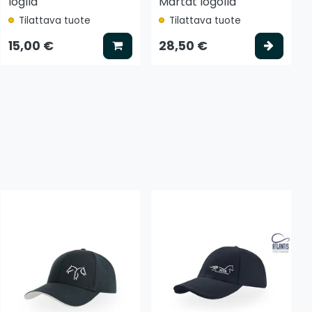
loglla
Martat logolla
Tilattava tuote
Tilattava tuote
tse vaihtoehto
Lisää koriin
Valits
15,00 €
28,50 €