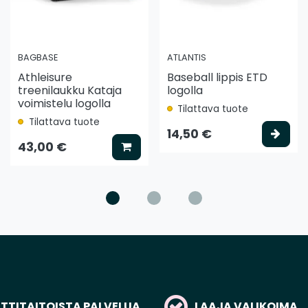
BAGBASE
ATLANTIS
Athleisure
Baseball lippis ETD
treenilaukku Kataja
logolla
voimistelu logolla
Tilattava tuote
Tilattava tuote
ää koriin
Vali
14,50 €
Lisää koriin
43,00 €
TITAITOISTA PALVELUA
LAAJA VALIKOIMA