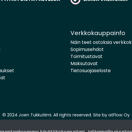
Verkkokauppainfo
Näin teet ostoksia verkko
t
Sopimusehdot
Toimitustavat
Maksutavat
aukset
Tietosuojaseloste
pat
© 2024 Joen Tukkutiimi. All rights reserved. Site by
atFlow Oy
 parantaaksemme käyttökokemustasi. Jatkamalla sivuston