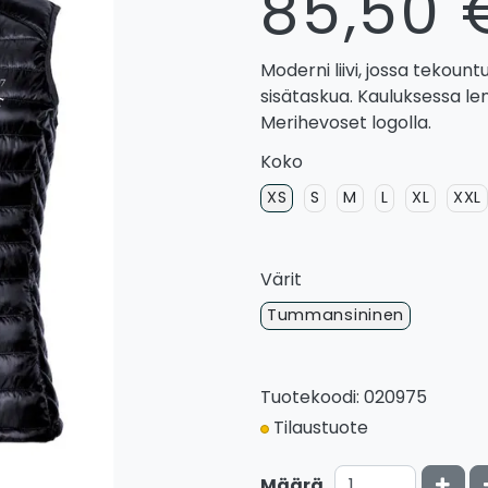
85,50 
Moderni liivi, jossa tekoun
sisätaskua. Kauluksessa le
Merihevoset logolla.
Koko
XS
S
M
L
XL
XXL
Värit
Tummansininen
Tuotekoodi: 020975
Tilaustuote
Kasv
Määrä