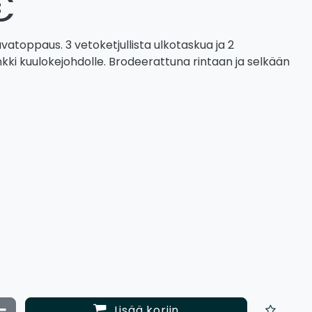
€
tuvatoppaus. 3 vetoketjullista ulkotaskua ja 2
nkki kuulokejohdolle. Brodeerattuna rintaan ja selkään
ata määrää
Vähennä määrää
Lisää koriin