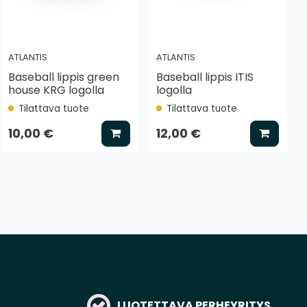
ATLANTIS
ATLANTIS
Baseball lippis green
Baseball lippis ITIS
house KRG logolla
logolla
Tilattava tuote
Tilattava tuote
tse vaihtoehto
Lisää koriin
Lisää k
10,00 €
12,00 €
LUOTETTAVA PERHEYRITYS