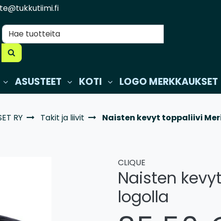
te@tukkutiimi.fi
ASUSTEET
KOTI
LOGO MERKKAUKSET
ET RY
Takit ja liivit
Naisten kevyt toppaliivi Mer
CLIQUE
Naisten kevyt
logolla