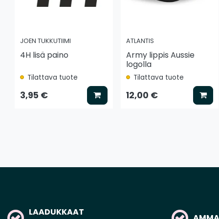
JOEN TUKKUTIIMI
ATLANTIS
4H lisä paino
Army lippis Aussie
logolla
Tilattava tuote
Tilattava tuote
Lisää koriin
Lis
3,95 €
12,00 €
LAADUKKAAT
AMMAT