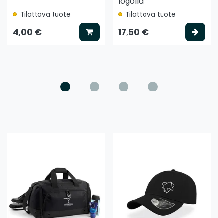
logolla
Tilattava tuote
Tilattava tuote
ää koriin
Lisää koriin
Vali
4,00 €
17,50 €