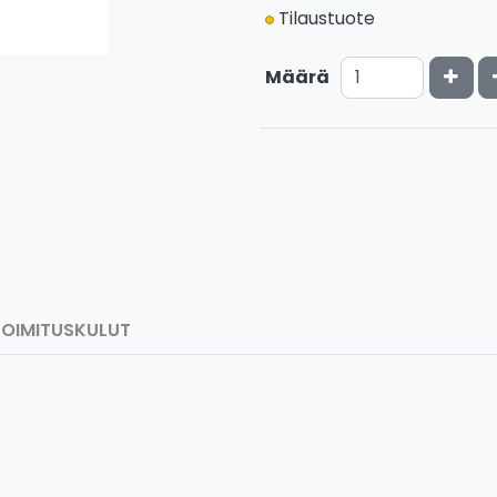
Tilaustuote
Kasv
Määrä
TOIMITUSKULUT