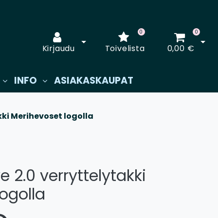
0
0
Avaa kirjautuminen
Avaa
Kirjaudu
Toivelista
0,00 €
INFO
ASIAKASKAUPAT
kki Merihevoset logolla
e 2.0 verryttelytakki
ogolla