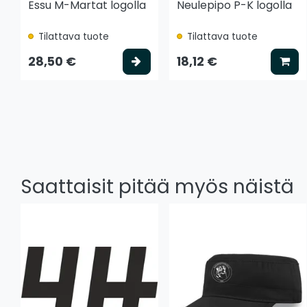
Essu M-Martat logolla
Neulepipo P-K logolla
Tilattava tuote
Tilattava tuote
Valitse vaihtoehto
Lis
28,50 €
18,12 €
Saattaisit pitää myös näistä