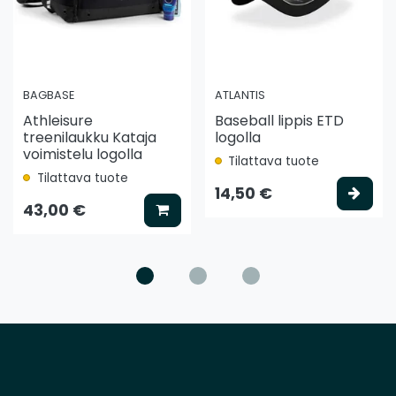
BAGBASE
ATLANTIS
Athleisure
Baseball lippis ETD
treenilaukku Kataja
logolla
voimistelu logolla
Tilattava tuote
Tilattava tuote
ää koriin
Vali
14,50 €
Lisää koriin
43,00 €