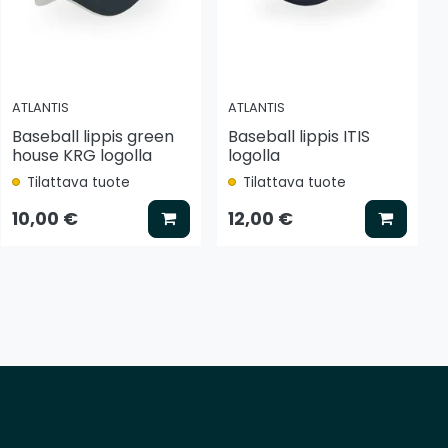
ATLANTIS
ATLANTIS
Baseball lippis green
Baseball lippis ITIS
house KRG logolla
logolla
Tilattava tuote
Tilattava tuote
tse vaihtoehto
Lisää koriin
Lisää k
10,00 €
12,00 €