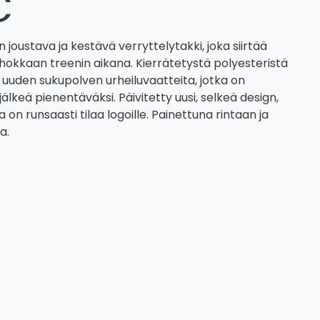
€
n joustava ja kestävä verryttelytakki, joka siirtää
hokkaan treenin aikana. Kierrätetystä polyesteristä
uuden sukupolven urheiluvaatteita, jotka on
älkeä pienentäväksi. Päivitetty uusi, selkeä design,
a on runsaasti tilaa logoille. Painettuna rintaan ja
a.