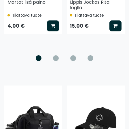
Martat lisä paino
Lippis Jockas Rita
loglla
Tilattava tuote
Tilattava tuote
ää koriin
Lisää koriin
Lisää
4,00 €
15,00 €