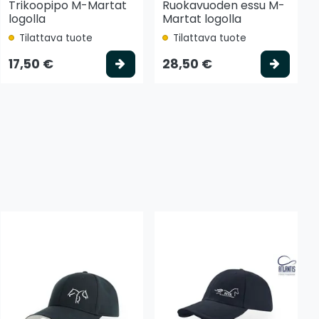
Trikoopipo M-Martat
Ruokavuoden essu M-
logolla
Martat logolla
Tilattava tuote
Tilattava tuote
 koriin
Valitse vaihtoehto
Valits
17,50 €
28,50 €