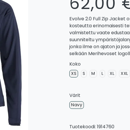
62,00 
Evolve 2.0 Full Zip Jacket o
kosteutta erinomaisesti te
valmistettu vaate edustaa 
suunniteltu ympäristöjalanj
jonka ilme on ajaton ja joss
selkään Merihevoset logoll
Koko
XS
S
M
L
XL
XXL
Värit
Navy
Tuotekoodi: 1914760