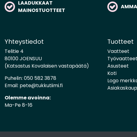
LAADUKKAAT
AMMAT
MAINOSTUOTTEET
Yhteystiedot
Tuotteet
Telitie 4
Vaatteet
80100 JOENSUU
Työvaattee
(Katsastus Kovalaisen vastapäätä)
Asusteet
Koti
Puhelin:
050 582 3878
Logo merkk
Email:
pete@tukkutiimi.fi
Asiakaskau
Olemme avoinna:
Ma-Pe 8-16