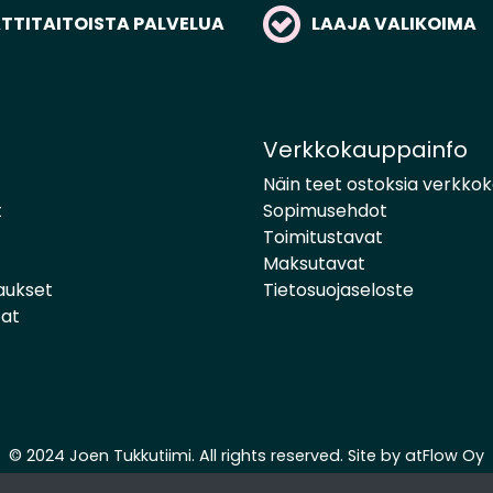
TITAITOISTA PALVELUA
LAAJA VALIKOIMA
Verkkokauppainfo
Näin teet ostoksia verkko
t
Sopimusehdot
Toimitustavat
Maksutavat
aukset
Tietosuojaseloste
pat
© 2024 Joen Tukkutiimi. All rights reserved. Site by
atFlow Oy