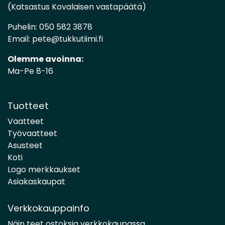
(Katsastus Kovalaisen vastapäätä)
Puhelin:
050 582 3878
Email:
pete@tukkutiimi.fi
Olemme avoinna:
Ma-Pe 8-16
Tuotteet
Vaatteet
Työvaatteet
Asusteet
Koti
Logo merkkaukset
Asiakaskaupat
Verkkokauppainfo
Näin teet ostoksia verkkokaupassa