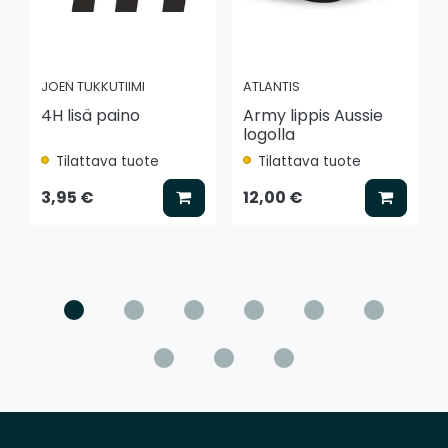
JOEN TUKKUTIIMI
ATLANTIS
4H lisä paino
Army lippis Aussie
logolla
Tilattava tuote
Tilattava tuote
Lisää koriin
Lisää k
3,95 €
12,00 €