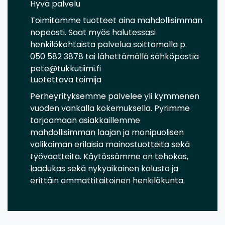
Hyvä palvelu
Toimitamme tuotteet aina mahdollisimman
nopeasti. Saat myös halutessasi
henkilökohtaista palvelua soittamalla p.
050 582 3878 tai lähettämällä sähköpostia
pete@tukkutiimi.fi
Luotettava toimija
Perheyrityksemme palvelee yli kymmenen
vuoden vankalla kokemuksella. Pyrimme
tarjoamaan asiakkaillemme
mahdollisimman laajan ja monipuolisen
valikoiman erilaisia mainostuotteita sekä
työvaatteita. Käytössämme on tehokas,
laadukas sekä nykyaikainen kalusto ja
erittäin ammattitaitoinen henkilökunta.