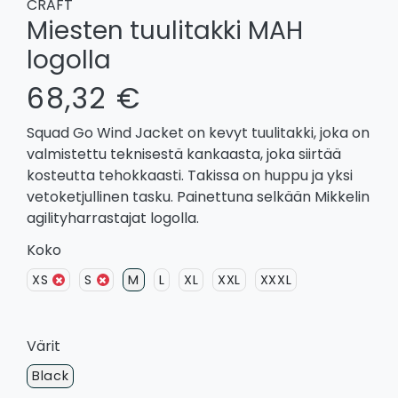
CRAFT
Miesten tuulitakki MAH
logolla
68,32 €
Squad Go Wind Jacket on kevyt tuulitakki, joka on
valmistettu teknisestä kankaasta, joka siirtää
kosteutta tehokkaasti. Takissa on huppu ja yksi
vetoketjullinen tasku. Painettuna selkään Mikkelin
agilityharrastajat logolla.
Koko
XS
S
M
L
XL
XXL
XXXL
Värit
Black