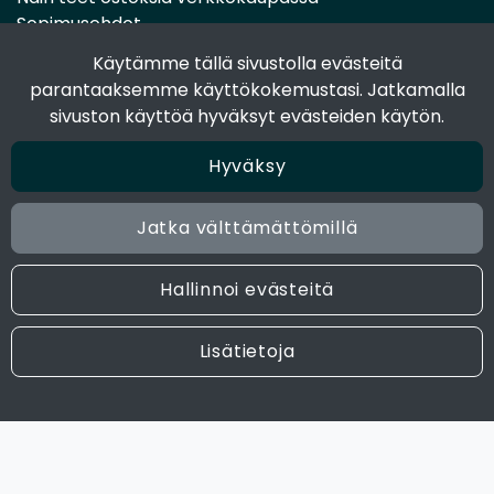
Sopimusehdot
Toimitustavat
Käytämme tällä sivustolla evästeitä
Maksutavat
parantaaksemme käyttökokemustasi. Jatkamalla
Tietosuojaseloste
sivuston käyttöä hyväksyt evästeiden käytön.
Hyväksy
Seuraa sosiaalisessa mediassa
Facebook
Jatka välttämättömillä
Instagram
Hallinnoi evästeitä
© 2024 Joen Tukkutiimi. All rights reserved. Site by
atFlow
Lisätietoja
Oy