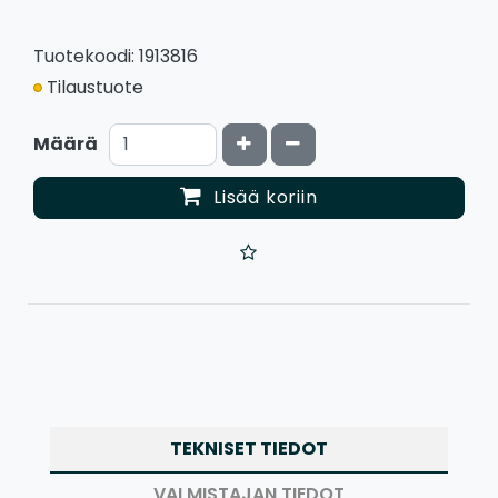
Tuotekoodi: 1913816
Tilaustuote
Kasvata määrää
Vähennä määrää
Määrä
Lisää koriin
TEKNISET TIEDOT
VALMISTAJAN TIEDOT