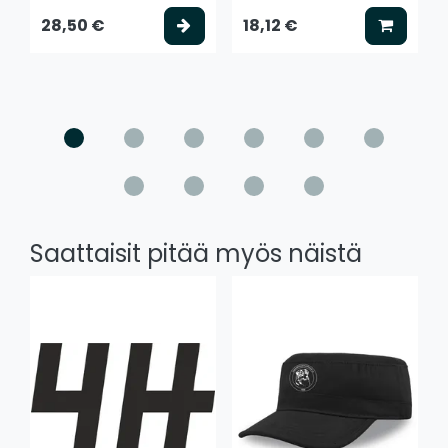
Valitse vaihtoehto
Lisää k
28,50 €
18,12 €
Saattaisit pitää myös näistä