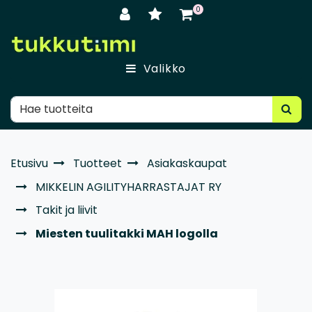
Siirry pääsisältöön
0
Valikko
Etusivu
Tuotteet
Asiakaskaupat
MIKKELIN AGILITYHARRASTAJAT RY
Takit ja liivit
Miesten tuulitakki MAH logolla