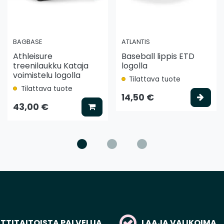
BAGBASE
ATLANTIS
Athleisure
Baseball lippis ETD
treenilaukku Kataja
logolla
voimistelu logolla
Tilattava tuote
Tilattava tuote
ää koriin
Vali
14,50 €
Lisää koriin
43,00 €
TITAITOISTA PALVELUA
LAAJA VALIKOIMA