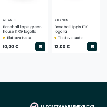
ATLANTIS
ATLANTIS
Baseball lippis green
Baseball lippis ITIS
house KRG logolla
logolla
Tilattava tuote
Tilattava tuote
tse vaihtoehto
Lisää koriin
Lisää k
10,00 €
12,00 €
LUOTETTAVA PERHEYRITYS