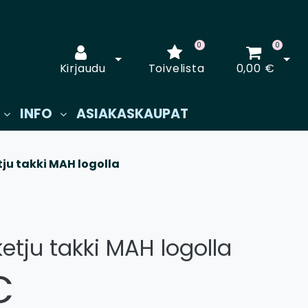
0
0
Avaa kirjautuminen
Avaa
Kirjaudu
Toivelista
0,00 €
INFO
ASIAKASKAUPAT
ju takki MAH logolla
etju takki MAH logolla
€