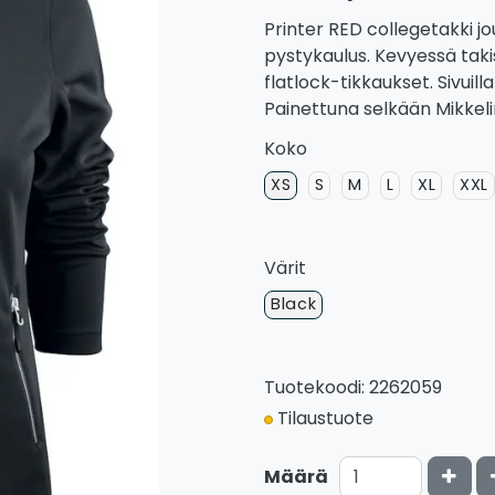
Printer RED collegetakki jo
pystykaulus. Kevyessä takis
flatlock-tikkaukset. Sivuill
Painettuna selkään Mikkelin
Koko
XS
S
M
L
XL
XXL
Värit
Black
Tuotekoodi: 2262059
Tilaustuote
Kasv
Määrä