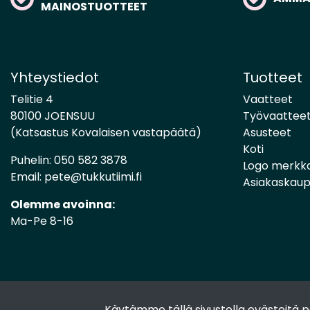
MAINOSTUOTTEET
Yhteystiedot
Tuotteet
Telitie 4
Vaatteet
80100 JOENSUU
Työvaattee
(Katsastus Kovalaisen vastapäätä)
Asusteet
Koti
Puhelin:
050 582 3878
Logo merkk
Email:
pete@tukkutiimi.fi
Asiakaskau
Olemme avoinna:
Ma-Pe 8-16
Käytämme tällä sivustolla evästeitä