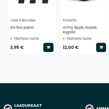
JOEN TUKKUTIIMI
ATLANTIS
4H lisä paino
Army lippis Aussie
logolla
Tilattava tuote
Tilattava tuote
Lisää koriin
Lis
3,95 €
12,00 €
LAADUKKAAT
AMMAT