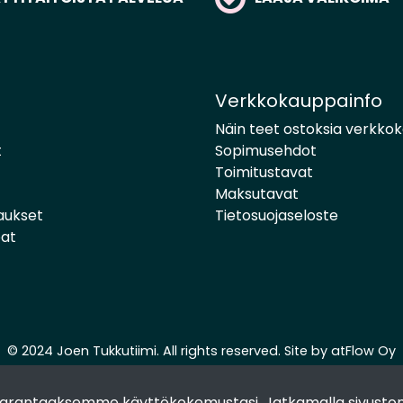
Verkkokauppainfo
Näin teet ostoksia verkko
t
Sopimusehdot
Toimitustavat
Maksutavat
aukset
Tietosuojaseloste
pat
© 2024 Joen Tukkutiimi. All rights reserved. Site by
atFlow Oy
 parantaaksemme käyttökokemustasi. Jatkamalla sivuston