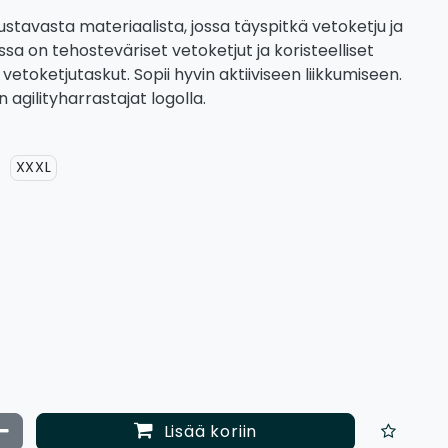
ustavasta materiaalista, jossa täyspitkä vetoketju ja
sa on tehosteväriset vetoketjut ja koristeelliset
a vetoketjutaskut. Sopii hyvin aktiiviseen liikkumiseen.
 agilityharrastajat logolla.
XXXL
ata määrää
Vähennä määrää
Lisää koriin