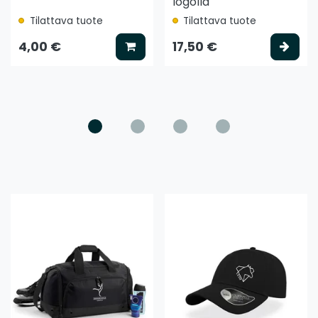
logolla
Tilattava tuote
Tilattava tuote
ää koriin
Lisää koriin
Vali
4,00 €
17,50 €