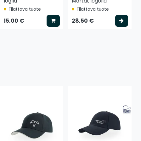
loglla
Martat logolla
Tilattava tuote
Tilattava tuote
tse vaihtoehto
Lisää koriin
Valits
15,00 €
28,50 €