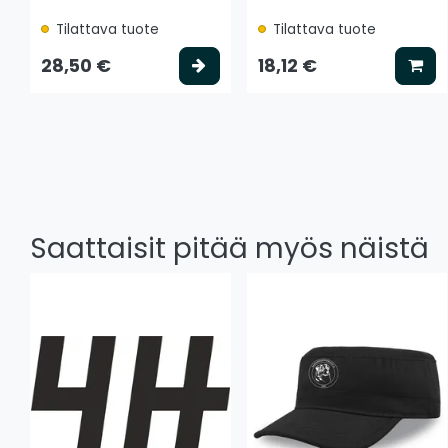
Tilattava tuote
Tilattava tuote
Valitse vaihtoehto
Lis
28,50 €
18,12 €
Saattaisit pitää myös näistä