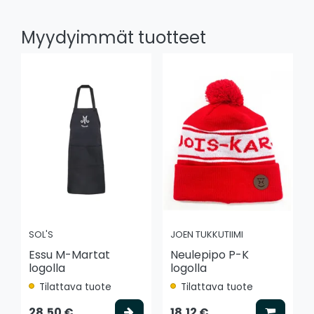
Myydyimmät tuotteet
SOL'S
JOEN TUKKUTIIMI
Essu M-Martat
Neulepipo P-K
logolla
logolla
Tilattava tuote
Tilattava tuote
Valitse vaihtoehto
Lisää k
28,50 €
18,12 €