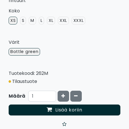
rintaan.
Koko
XS
S
M
L
XL
XXL
XXXL
Värit
Bottle green
Tuotekoodi: 262M
Tilaustuote
Kasvata määrää
Vähennä määrää
Määrä
Lisää koriin