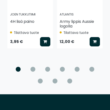
JOEN TUKKUTIIMI
ATLANTIS
4H lisä paino
Army lippis Aussie
logolla
Tilattava tuote
Tilattava tuote
Lisää koriin
Lisää k
3,95 €
12,00 €