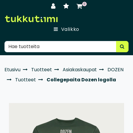
Siirry pääsisältöön
0
Valikko
Etusivu
Tuotteet
Asiakaskaupat
DOZEN
Tuotteet
Collegepaita Dozen logolla