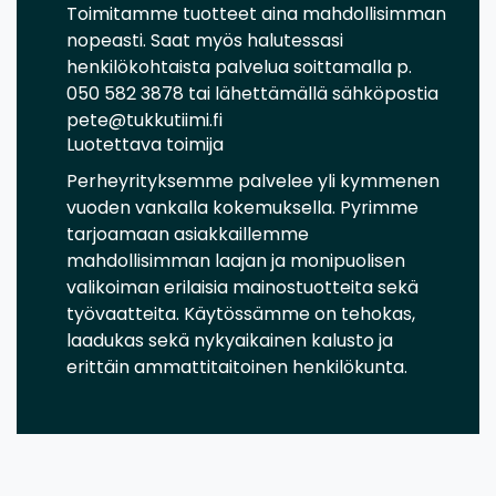
Toimitamme tuotteet aina mahdollisimman
nopeasti. Saat myös halutessasi
henkilökohtaista palvelua soittamalla p.
050 582 3878 tai lähettämällä sähköpostia
pete@tukkutiimi.fi
Luotettava toimija
Perheyrityksemme palvelee yli kymmenen
vuoden vankalla kokemuksella. Pyrimme
tarjoamaan asiakkaillemme
mahdollisimman laajan ja monipuolisen
valikoiman erilaisia mainostuotteita sekä
työvaatteita. Käytössämme on tehokas,
laadukas sekä nykyaikainen kalusto ja
erittäin ammattitaitoinen henkilökunta.