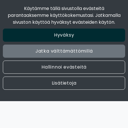
Toimitustavat
Käytämme tällä sivustolla evästeitä
Maksutavat
parantaaksemme käyttökokemustasi. Jatkamalla
Tietosuojaseloste
sivuston käyttöä hyväksyt evästeiden käytön.
Hyväksy
Seuraa sosiaalisessa mediassa
Facebook
Jatka välttämättömillä
Instagram
Hallinnoi evästeitä
© 2024 Joen Tukkutiimi. All rights reserved. Site by
atFlow
Lisätietoja
Oy