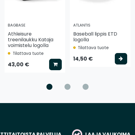
BAGBASE
ATLANTIS
Athleisure
Baseball lippis ETD
treenilaukku Kataja
logolla
voimistelu logolla
Tilattava tuote
Tilattava tuote
ää koriin
Vali
14,50 €
Lisää koriin
43,00 €
TITAITOISTA PALVELUA
LAAJA VALIKOIMA