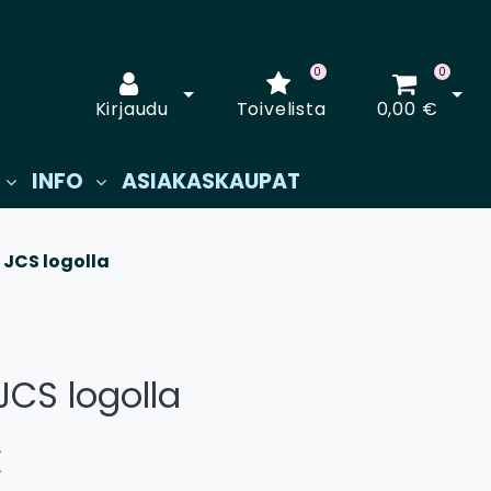
0
0
Avaa kirjautuminen
Avaa
Kirjaudu
Toivelista
0,00 €
INFO
ASIAKASKAUPAT
 JCS logolla
JCS logolla
€