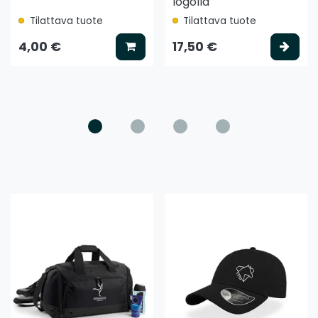
logolla
Tilattava tuote
Tilattava tuote
ää koriin
Lisää koriin
Vali
4,00 €
17,50 €