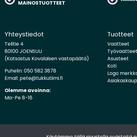
MAINOSTUOTTEET
Yhteystiedot
Tuotteet
Telitie 4
Vaatteet
80100 JOENSUU
Työvaattee
(Katsastus Kovalaisen vastapäätä)
Asusteet
Koti
Puhelin:
050 582 3878
Logo merkk
Email:
pete@tukkutiimi.fi
Asiakaskau
Olemme avoinna:
Ma-Pe 8-16
Käytämme tällä sivustolla evästeitä