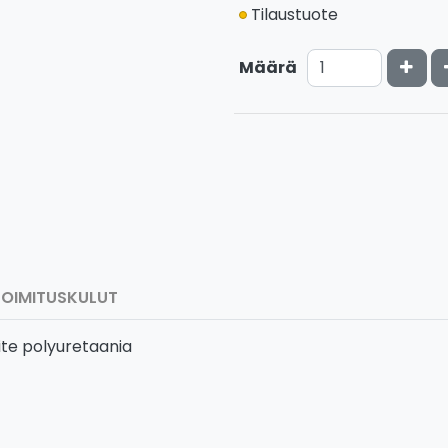
Tilaustuote
Kasv
Määrä
TOIMITUSKULUT
oite polyuretaania