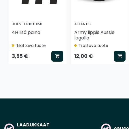
JOEN TUKKUTIIMI
ATLANTIS
4H lisä paino
Army lippis Aussie
logolla
Tilattava tuote
Tilattava tuote
Lisää koriin
Lis
3,95 €
12,00 €
LAADUKKAAT
AMMAT