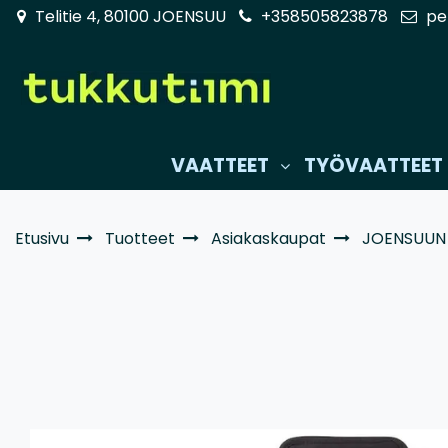
Siirry pääsisältöön
Telitie 4, 80100 JOENSUU
+358505823878
pe
VAATTEET
TYÖVAATTEET
Etusivu
Tuotteet
Asiakaskaupat
JOENSUUN