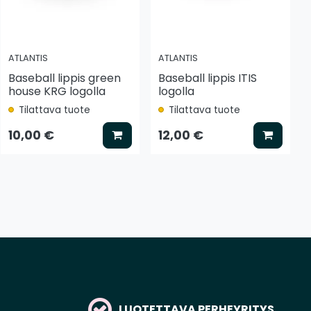
ATLANTIS
ATLANTIS
Baseball lippis green
Baseball lippis ITIS
house KRG logolla
logolla
Tilattava tuote
Tilattava tuote
tse vaihtoehto
Lisää koriin
Lisää k
10,00 €
12,00 €
LUOTETTAVA PERHEYRITYS