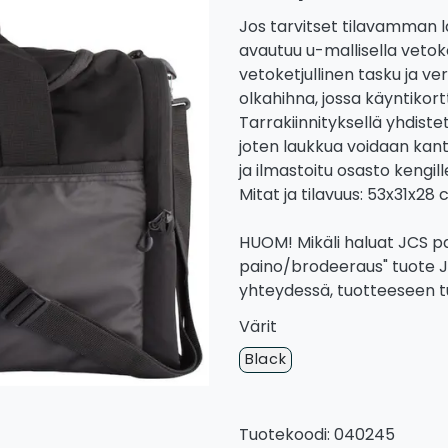
Jos tarvitset tilavamman l
avautuu u-mallisella vetok
vetoketjullinen tasku ja ve
olkahihna, jossa käyntikor
Tarrakiinnityksellä yhdis
joten laukkua voidaan kantaa
ja ilmastoitu osasto kengil
Mitat ja tilavuus: 53x31x28 
HUOM! Mikäli haluat JCS pai
paino/brodeeraus" tuote J
yhteydessä, tuotteeseen tul
Värit
Black
Tuotekoodi: 040245