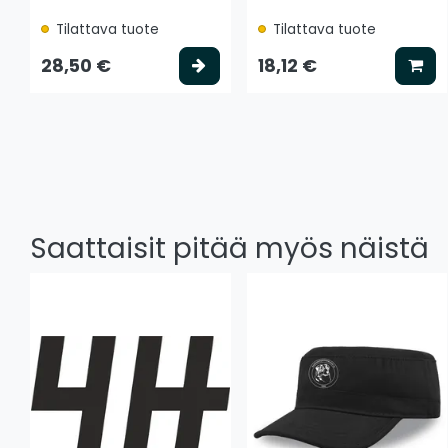
Tilattava tuote
Tilattava tuote
Valitse vaihtoehto
Lis
28,50 €
18,12 €
Saattaisit pitää myös näistä