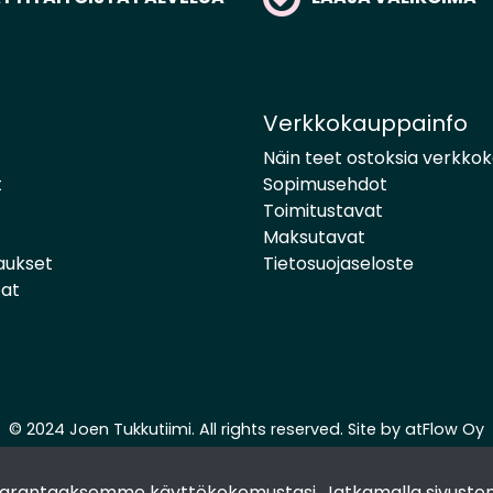
Verkkokauppainfo
Näin teet ostoksia verkko
t
Sopimusehdot
Toimitustavat
Maksutavat
aukset
Tietosuojaseloste
pat
© 2024 Joen Tukkutiimi. All rights reserved. Site by
atFlow Oy
 parantaaksemme käyttökokemustasi. Jatkamalla sivuston