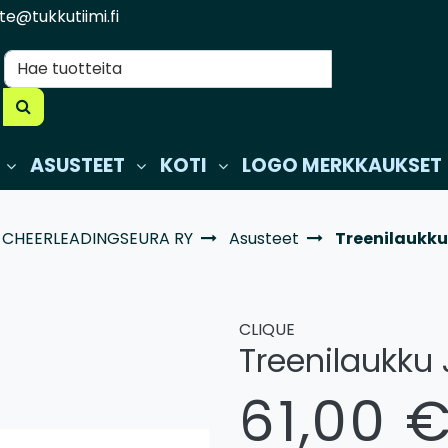
te@tukkutiimi.fi
ASUSTEET
KOTI
LOGO MERKKAUKSET
 CHEERLEADINGSEURA RY
Asusteet
Treenilaukku
CLIQUE
Treenilaukku 
61,00 