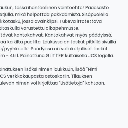
aukun, tässä ihanteellinen vaihtoehto! Pääosasto
etjulla, mikä helpottaa pakkaamista. Sisäpuolella
rkkotasku, jossa avainklipsi. Tukeva irrotettava
ttitaskulla varustettu olkapehmuste.
tettävät kantokahvat. Kantokahvat myös päädyissä,
 kaikilta puolilta. Laukussa on taskut pitkillä sivuilla
le/pyyhkeelle. Päädyissä on vetoketjulliset taskut.
cm - 46 l. Painettuna GLITTER kultaisella JCS logolla.
natuksen lisäksi nimen laukkuun, lisää "Nimi
CS verkkokaupasta ostoskoriin. Tilauksen
evan nimen voi kirjoittaa "Lisätietoja" kohtaan.