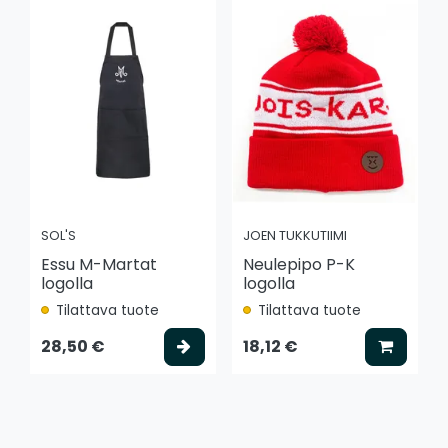
SOL'S
JOEN TUKKUTIIMI
Essu M-Martat
Neulepipo P-K
logolla
logolla
Tilattava tuote
Tilattava tuote
Valitse vaihtoehto
Lisää k
28,50 €
18,12 €