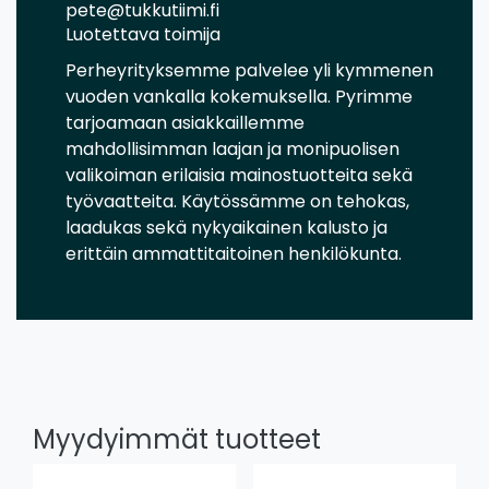
pete@tukkutiimi.fi
Luotettava toimija
Perheyrityksemme palvelee yli kymmenen
vuoden vankalla kokemuksella. Pyrimme
tarjoamaan asiakkaillemme
mahdollisimman laajan ja monipuolisen
valikoiman erilaisia mainostuotteita sekä
työvaatteita. Käytössämme on tehokas,
laadukas sekä nykyaikainen kalusto ja
erittäin ammattitaitoinen henkilökunta.
Myydyimmät tuotteet