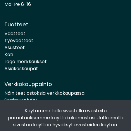
Ma-Pe 8-16
Tuotteet
Vaatteet
Työvaatteet
Asusteet
Koti
Logo merkkaukset
Asiakaskaupat
Verkkokauppainfo
Näin teet ostoksia verkkokaupassa
Sopimusehdot
Toimitustavat
Käytämme tällä sivustolla evästeitä
Maksutavat
parantaaksemme käyttökokemustasi. Jatkamalla
Tietosuojaseloste
sivuston käyttöä hyväksyt evästeiden käytön.