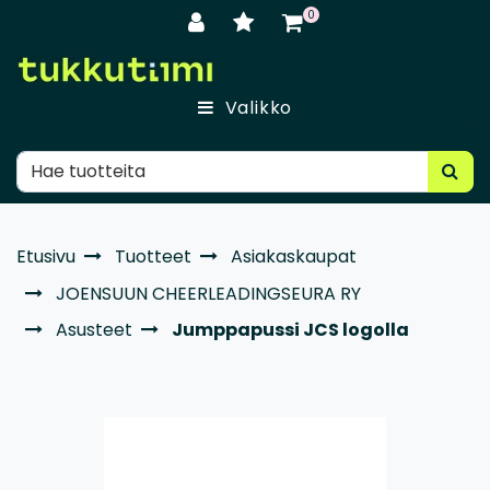
Siirry pääsisältöön
0
Valikko
Etusivu
Tuotteet
Asiakaskaupat
JOENSUUN CHEERLEADINGSEURA RY
Asusteet
Jumppapussi JCS logolla