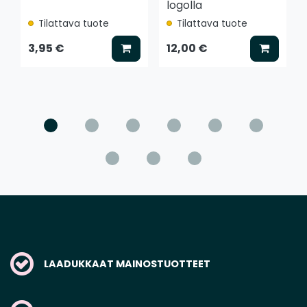
logolla
Tilattava tuote
Tilattava tuote
Lisää koriin
Lisää k
3,95 €
12,00 €
LAADUKKAAT MAINOSTUOTTEET