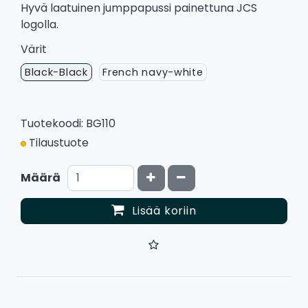
Hyvä laatuinen jumppapussi painettuna JCS
logolla.
Värit
Black-Black
French navy-white
Tuotekoodi: BG110
Tilaustuote
Kasvata määrää
Vähennä määrää
Määrä
Lisää koriin