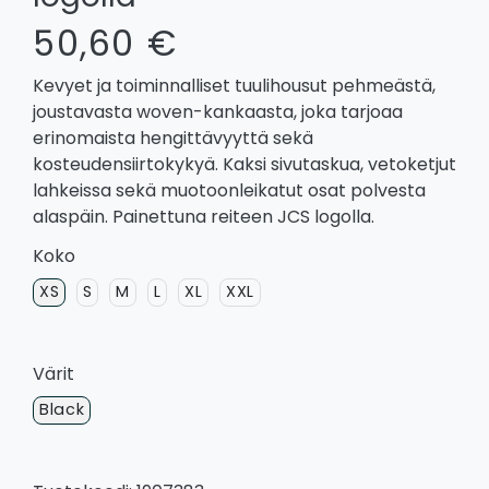
50,60 €
Kevyet ja toiminnalliset tuulihousut pehmeästä,
joustavasta woven-kankaasta, joka tarjoaa
erinomaista hengittävyyttä sekä
kosteudensiirtokykyä. Kaksi sivutaskua, vetoketjut
lahkeissa sekä muotoonleikatut osat polvesta
alaspäin. Painettuna reiteen JCS logolla.
Koko
XS
S
M
L
XL
XXL
Värit
Black