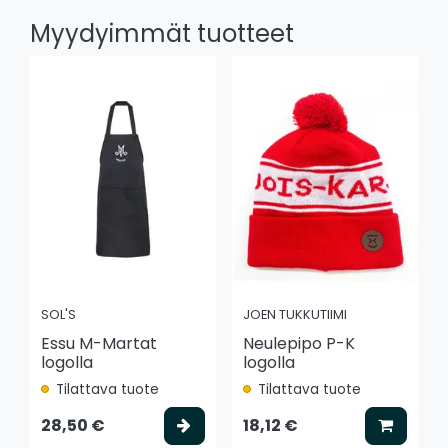
Myydyimmät tuotteet
SOL'S
JOEN TUKKUTIIMI
Essu M-Martat
Neulepipo P-K
logolla
logolla
Tilattava tuote
Tilattava tuote
Valitse vaihtoehto
Lisää k
28,50 €
18,12 €