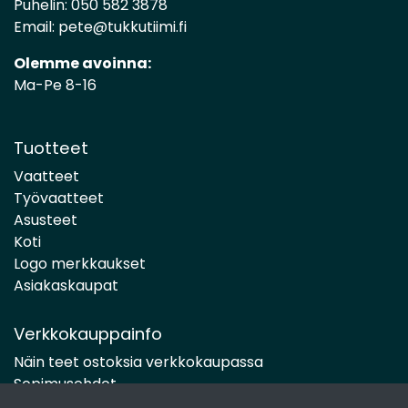
Puhelin:
050 582 3878
Email:
pete@tukkutiimi.fi
Olemme avoinna:
Ma-Pe 8-16
Tuotteet
Vaatteet
Työvaatteet
Asusteet
Koti
Logo merkkaukset
Asiakaskaupat
Verkkokauppainfo
Näin teet ostoksia verkkokaupassa
Sopimusehdot
Toimitustavat