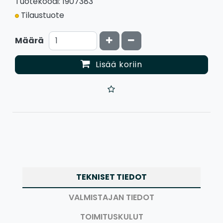
Tuotekoodi: 1907383
Tilaustuote
Kasvata määrää
Vähennä määrää
Määrä
Lisää koriin
TEKNISET TIEDOT
VALMISTAJAN TIEDOT
TOIMITUSKULUT