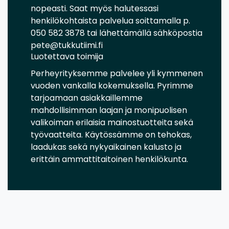
nopeasti. Saat myös halutessasi
henkilökohtaista palvelua soittamalla p.
050 582 3878 tai lähettämällä sähköpostia
pete@tukkutiimi.fi
Luotettava toimija
Perheyrityksemme palvelee yli kymmenen
vuoden vankalla kokemuksella. Pyrimme
tarjoamaan asiakkaillemme
mahdollisimman laajan ja monipuolisen
valikoiman erilaisia mainostuotteita sekä
työvaatteita. Käytössämme on tehokas,
laadukas sekä nykyaikainen kalusto ja
erittäin ammattitaitoinen henkilökunta.