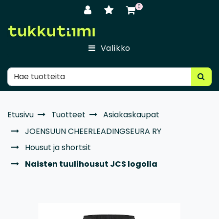
Siirry pääsisältöön
0
Valikko
Etusivu
Tuotteet
Asiakaskaupat
JOENSUUN CHEERLEADINGSEURA RY
Housut ja shortsit
Naisten tuulihousut JCS logolla