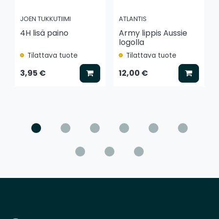
JOEN TUKKUTIIMI
ATLANTIS
4H lisä paino
Army lippis Aussie
logolla
Tilattava tuote
Tilattava tuote
Lisää koriin
Lisää k
3,95 €
12,00 €