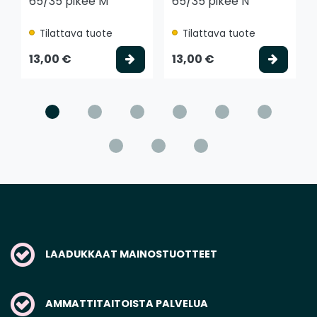
65/35 pikee M
65/35 pikee N
Tilattava tuote
Tilattava tuote
Valitse vaihtoehto
Valits
13,00 €
13,00 €
LAADUKKAAT MAINOSTUOTTEET
AMMATTITAITOISTA PALVELUA