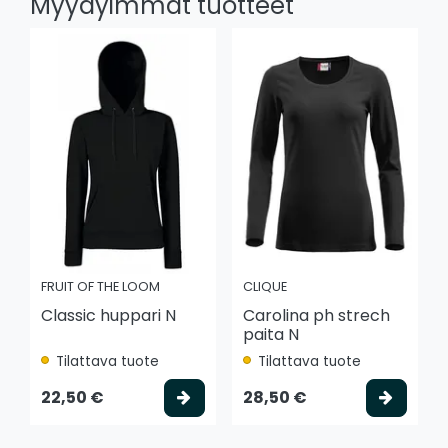
Myydyimmät tuotteet
FRUIT OF THE LOOM
CLIQUE
Classic huppari N
Carolina ph strech
paita N
Tilattava tuote
Tilattava tuote
Valitse vaihtoehto
Valits
22,50 €
28,50 €