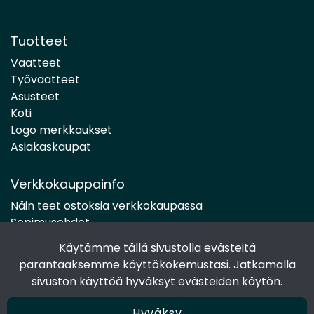
Tuotteet
Vaatteet
Työvaatteet
Asusteet
Koti
Logo merkkaukset
Asiakaskaupat
Verkkokauppainfo
Näin teet ostoksia verkkokaupassa
Sopimusehdot
Toimitustavat
Käytämme tällä sivustolla evästeitä
Maksutavat
parantaaksemme käyttökokemustasi. Jatkamalla
Tietosuojaseloste
sivuston käyttöä hyväksyt evästeiden käytön.
Hyväksy