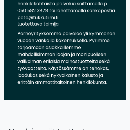
henkilökohtaista palvelua soittamalla p.
050 582 3878 tai lähettämällä sähköpostia
pete@tukkutiimi.fi
Luotettava toimija
Perheyrityksemme palvelee yli kymmenen
vuoden vankalla kokemuksella. Pyrimme
tarjoamaan asiakkaillemme
mahdollisimman laajan ja monipuolisen
valikoiman erilaisia mainostuotteita sekä
työvaatteita. Käytössämme on tehokas,
laadukas sekä nykyaikainen kalusto ja
erittäin ammattitaitoinen henkilökunta.