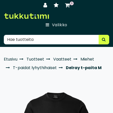
Siirry pääsisältöön
0
Valikko
Etusivu
Tuotteet
Vaatteet
Miehet
T-paidat lyhythihaiset
Delray t-paita M