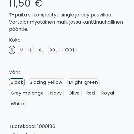
11,50 €
T-paita silikonipestyä single jersey puuvillaa.
Vartalonmyötäinen malli, jossa kanttinauhallinen
pääntie.
Koko
S
M
L
XL
XXL
XXXL
Värit
Black
Blazing yellow
Bright green
Grey melange
Navy
Olive
Red
Royal
White
Tuotekoodi: 1000186