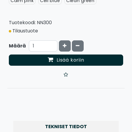
Calm pink
Ceil blue
Clean green
Tuotekoodi: NN300
Tilaustuote
Kasvata määrää
Vähennä määrää
Määrä
Lisää koriin
TEKNISET TIEDOT