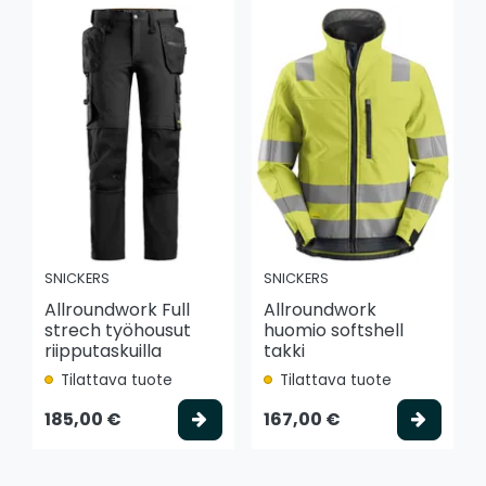
SNICKERS
SNICKERS
Allroundwork Full
Allroundwork
strech työhousut
huomio softshell
riipputaskuilla
takki
Tilattava tuote
Tilattava tuote
Valitse vaihtoehto
Valits
185,00 €
167,00 €