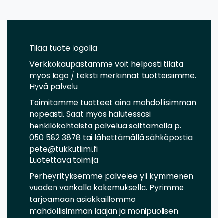
Tilaa tuote logolla
Verkkokaupastamme voit helposti tilata
myös logo / teksti merkinnät tuotteisiimme.
Hyvä palvelu
Toimitamme tuotteet aina mahdollisimman
nopeasti. Saat myös halutessasi
henkilökohtaista palvelua soittamalla p.
050 582 3878 tai lähettämällä sähköpostia
pete@tukkutiimi.fi
Luotettava toimija
Perheyrityksemme palvelee yli kymmenen
vuoden vankalla kokemuksella. Pyrimme
tarjoamaan asiakkaillemme
mahdollisimman laajan ja monipuolisen