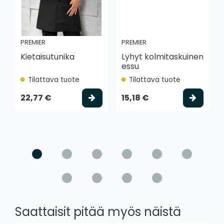
PREMIER
PREMIER
Kietaisutunika
Lyhyt kolmitaskuinen
essu
Tilattava tuote
Tilattava tuote
Valitse vaihtoehto
Valits
22,77 €
15,18 €
Saattaisit pitää myös näistä