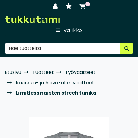
Siirry pääsisältöön
0
Valikko
Etusivu
Tuotteet
Työvaatteet
Kauneus- ja hoiva-alan vaatteet
Limitless naisten strech tunika