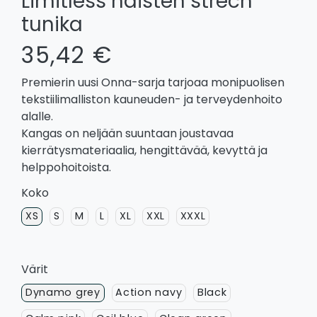
Limitless naisten strech
tunika
35,42 €
Premierin uusi Onna-sarja tarjoaa monipuolisen
tekstiilimalliston kauneuden- ja terveydenhoito
alalle.
Kangas on neljään suuntaan joustavaa
kierrätysmateriaalia, hengittävää, kevyttä ja
helppohoitoista.
Koko
XS
S
M
L
XL
XXL
XXXL
Värit
Dynamo grey
Action navy
Black