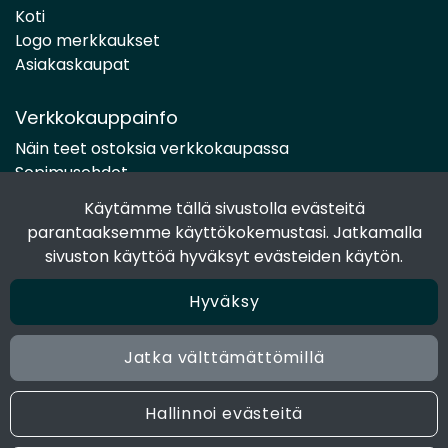
Koti
Logo merkkaukset
Asiakaskaupat
Verkkokauppainfo
Näin teet ostoksia verkkokaupassa
Sopimusehdot
Toimitustavat
Käytämme tällä sivustolla evästeitä
Maksutavat
parantaaksemme käyttökokemustasi. Jatkamalla
Tietosuojaseloste
sivuston käyttöä hyväksyt evästeiden käytön.
Hyväksy
Seuraa sosiaalisessa mediassa
Facebook
Jatka välttämättömillä
Instagram
Hallinnoi evästeitä