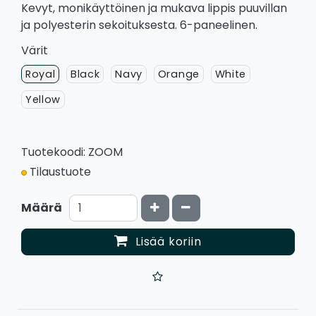
Kevyt, monikäyttöinen ja mukava lippis puuvillan
ja polyesterin sekoituksesta. 6-paneelinen.
Värit
Royal
Black
Navy
Orange
White
Yellow
Tuotekoodi: ZOOM
Tilaustuote
Kasvata määrää
Vähennä määrää
Määrä
Lisää koriin