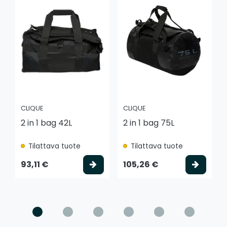
CLIQUE
CLIQUE
2 in 1 bag 42L
2 in 1 bag 75L
Tilattava tuote
Tilattava tuote
Valitse vaihtoehto
Valits
93,11 €
105,26 €