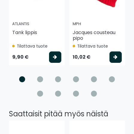
ATLANTIS
MPH
Tank lippis
Jacques cousteau
pipo
Tilattava tuote
Tilattava tuote
Valitse vaihtoehto
Valits
9,90 €
10,02 €
Saattaisit pitää myös näistä