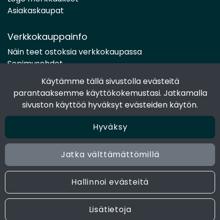
Asiakaskaupat
Verkkokauppainfo
Näin teet ostoksia verkkokaupassa
Sopimusehdot
Toimitustavat
Käytämme tällä sivustolla evästeitä
Maksutavat
parantaaksemme käyttökokemustasi. Jatkamalla
Tietosuojaseloste
sivuston käyttöä hyväksyt evästeiden käytön.
Hyväksy
Seuraa sosiaalisessa mediassa
Facebook
Jatka välttämättömillä
Instagram
Hallinnoi evästeitä
© 2024 Joen Tukkutiimi. All rights reserved. Site by
atFlow
Lisätietoja
Oy