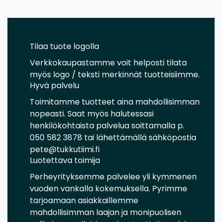
Tilaa tuote logolla
Verkkokaupastamme voit helposti tilata
myös logo / teksti merkinnät tuotteisiimme.
Hyvä palvelu
Toimitamme tuotteet aina mahdollisimman
nopeasti. Saat myös halutessasi
henkilökohtaista palvelua soittamalla p.
050 582 3878 tai lähettämällä sähköpostia
pete@tukkutiimi.fi
Luotettava toimija
Perheyrityksemme palvelee yli kymmenen
vuoden vankalla kokemuksella. Pyrimme
tarjoamaan asiakkaillemme
mahdollisimman laajan ja monipuolisen