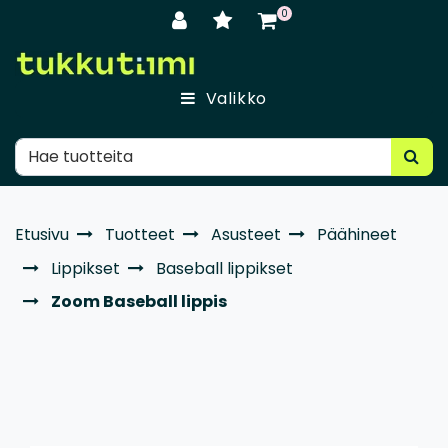
Siirry pääsisältöön
0
Valikko
Etusivu
Tuotteet
Asusteet
Päähineet
Lippikset
Baseball lippikset
Zoom Baseball lippis