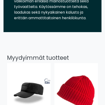
valikoiman erilaisia mainostuotteita sekä
työvaatteita. Käytössämme on tehokas,
laadukas sekä nykyaikainen kalusto ja
erittäin ammattitaitoinen henkilökunta.
Myydyimmät tuotteet