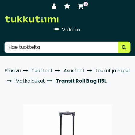
Siirry pääsisältöön
0
Valikko
Etusivu
Tuotteet
Asusteet
Laukut ja reput
Matkalaukut
Transit Roll Bag 115L