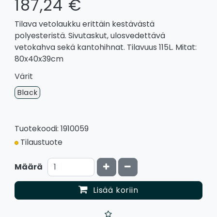
187,24 €
Tilava vetolaukku erittäin kestävästä
polyesteristä. Sivutaskut, ulosvedettävä
vetokahva sekä kantohihnat. Tilavuus 115L. Mitat:
80x40x39cm
Värit
Black
Tuotekoodi: 1910059
Tilaustuote
Kasvata määrää
Vähennä määrää
Määrä
Lisää koriin