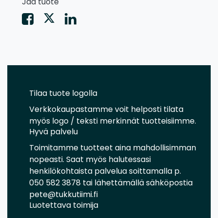
Jaa tuote
Tilaa tuote logolla
Verkkokaupastamme voit helposti tilata
myös logo / teksti merkinnät tuotteisiimme.
Hyvä palvelu
Toimitamme tuotteet aina mahdollisimman
nopeasti. Saat myös halutessasi
henkilökohtaista palvelua soittamalla p.
050 582 3878 tai lähettämällä sähköpostia
pete@tukkutiimi.fi
Luotettava toimija