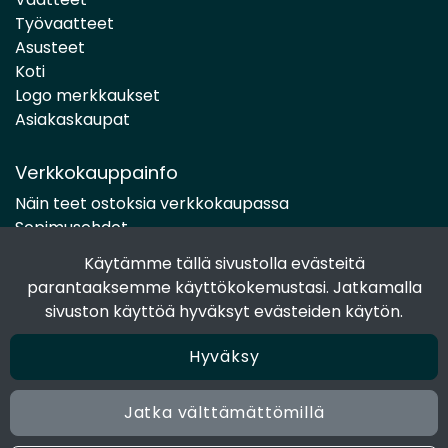
Työvaatteet
Asusteet
Koti
Logo merkkaukset
Asiakaskaupat
Verkkokauppainfo
Näin teet ostoksia verkkokaupassa
Sopimusehdot
Toimitustavat
Käytämme tällä sivustolla evästeitä
Maksutavat
parantaaksemme käyttökokemustasi. Jatkamalla
Tietosuojaseloste
sivuston käyttöä hyväksyt evästeiden käytön.
Hyväksy
Seuraa sosiaalisessa mediassa
Facebook
Jatka välttämättömillä
Instagram