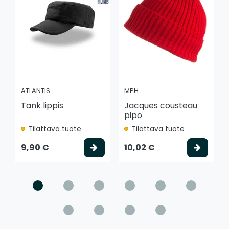
ATLANTIS
MPH
Tank lippis
Jacques cousteau
pipo
Tilattava tuote
Tilattava tuote
Valitse vaihtoehto
Valits
9,90 €
10,02 €