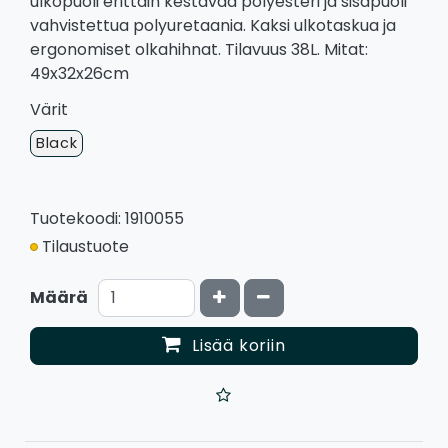
ulkopuoli erittäin kestävää polyesteri ja sisäpuoli
vahvistettua polyuretaania. Kaksi ulkotaskua ja
ergonomiset olkahihnat. Tilavuus 38L. Mitat:
49x32x26cm
Värit
Black
Tuotekoodi: 1910055
Tilaustuote
Kasvata määrää
Vähennä määrää
Määrä
Lisää koriin