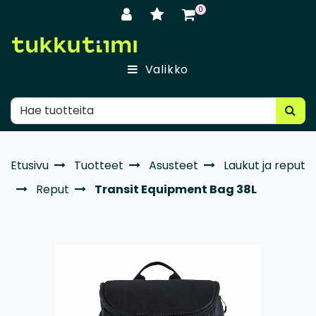
Siirry pääsisältöön
0
Valikko
Etusivu
Tuotteet
Asusteet
Laukut ja reput
Reput
Transit Equipment Bag 38L