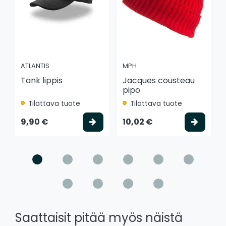
ATLANTIS
MPH
Tank lippis
Jacques cousteau
pipo
Tilattava tuote
Tilattava tuote
Valitse vaihtoehto
Valits
9,90 €
10,02 €
Saattaisit pitää myös näistä