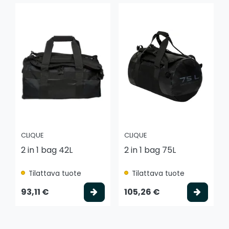
CLIQUE
CLIQUE
2 in 1 bag 42L
2 in 1 bag 75L
Tilattava tuote
Tilattava tuote
Valitse vaihtoehto
Valits
93,11 €
105,26 €