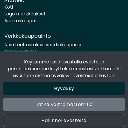
Asusteet
Koti
Logo merkkaukset
Asiakaskaupat
Verkkokauppainfo
Näin teet ostoksia verkkokaupassa
Sopimusehdot
Toimitustavat
Käytämme tällä sivustolla evästeitä
Maksutavat
parantaaksemme käyttökokemustasi. Jatkamalla
Tietosuojaseloste
sivuston käyttöä hyväksyt evästeiden käytön.
Hyväksy
Seuraa sosiaalisessa mediassa
Facebook
Jatka välttämättömillä
Instagram
Hallinnoi evästeitä