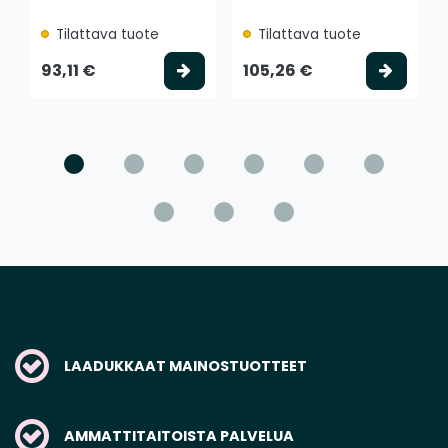
Tilattava tuote
Tilattava tuote
Valitse vaihtoehto
Valits
93,11 €
105,26 €
LAADUKKAAT MAINOSTUOTTEET
AMMATTITAITOISTA PALVELUA