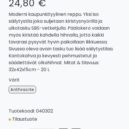
24,80 €
Moderni kaupunkityylinen reppu. Yksi iso
säilytystila joka suljetaan kiristysnyörillä ja
ulkotasku SBS-vetketjulla. Päälokero voidaan
myös kiristää kahdella hihnalla, jotta kaikki
tavarasi pysyvät hyvin paikoillaan liikkuessa.
Sivussa oleva avoin tasku tuo lisää säilytystilaa.
Kantokahva ja kevyesti pehmustetut ja
säädettävät olkahihnat. Mitat & tilavuus:
32x42x15cm - 20 L
Värit
Anthracite
Tuotekoodi: 040302
Tilaustuote