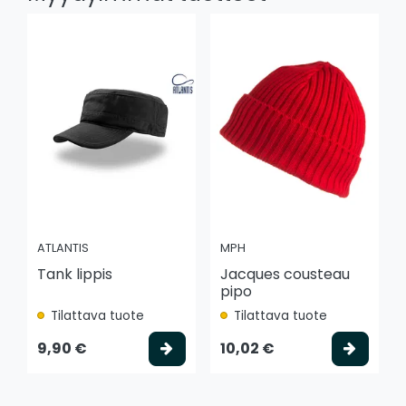
ATLANTIS
MPH
Tank lippis
Jacques cousteau
pipo
Tilattava tuote
Tilattava tuote
Valitse vaihtoehto
Valits
9,90 €
10,02 €