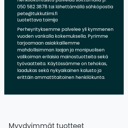
050 582 3878 tai lähettämällä sähköpostia
pete@tukkutiimi.fi
Luotettava toimija
Perheyrityksemme palvelee yli kymmenen
vuoden vankalla kokemuksella. Pyrimme
tarjoamaan asiakkaillemme
mahdollisimman laajan ja monipuolisen
valikoiman erilaisia mainostuotteita sekä
työvaatteita. Käytössämme on tehokas,
laadukas sekä nykyaikainen kalusto ja
erittäin ammattitaitoinen henkilökunta.
Myydyimmät tuotteet