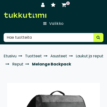
Siirry pääsisältöön
0
Valikko
Etusivu
Tuotteet
Asusteet
Laukut ja reput
Reput
Melange Backpack