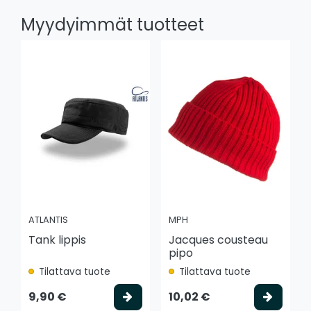
Myydyimmät tuotteet
ATLANTIS
MPH
Tank lippis
Jacques cousteau
pipo
Tilattava tuote
Tilattava tuote
Valitse vaihtoehto
Valits
9,90 €
10,02 €