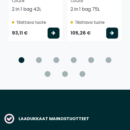
CLIQUE
CLIQUE
2 in 1 bag 42L
2 in 1 bag 75L
Tilattava tuote
Tilattava tuote
Valitse vaihtoehto
Valits
93,11 €
105,26 €
LAADUKKAAT MAINOSTUOTTEET