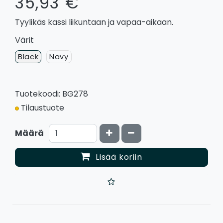
35,93 €
Tyylikäs kassi liikuntaan ja vapaa-aikaan.
Värit
Black
Navy
Tuotekoodi: BG278
Tilaustuote
Kasvata määrää
Vähennä määrää
Määrä
Lisää koriin