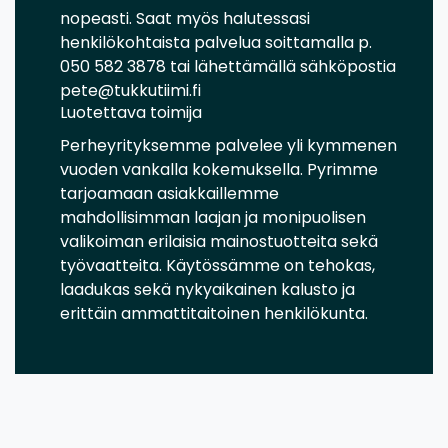
nopeasti. Saat myös halutessasi
henkilökohtaista palvelua soittamalla p.
050 582 3878 tai lähettämällä sähköpostia
pete@tukkutiimi.fi
Luotettava toimija
Perheyrityksemme palvelee yli kymmenen
vuoden vankalla kokemuksella. Pyrimme
tarjoamaan asiakkaillemme
mahdollisimman laajan ja monipuolisen
valikoiman erilaisia mainostuotteita sekä
työvaatteita. Käytössämme on tehokas,
laadukas sekä nykyaikainen kalusto ja
erittäin ammattitaitoinen henkilökunta.