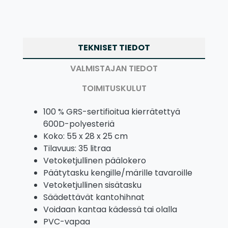
TEKNISET TIEDOT
VALMISTAJAN TIEDOT
TOIMITUSKULUT
100 % GRS-sertifioitua kierrätettyä
600D-polyesteriä
Koko: 55 x 28 x 25 cm
Tilavuus: 35 litraa
Vetoketjullinen päälokero
Päätytasku kengille/märille tavaroille
Vetoketjullinen sisätasku
Säädettävät kantohihnat
Voidaan kantaa kädessä tai olalla
PVC-vapaa