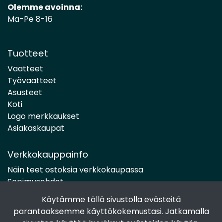
Olemme avoinna:
Ma-Pe 8-16
Tuotteet
Vaatteet
Työvaatteet
Asusteet
Koti
Logo merkkaukset
Asiakaskaupat
Verkkokauppainfo
Näin teet ostoksia verkkokaupassa
Sopimusehdot
Toimitustavat
Käytämme tällä sivustolla evästeitä
Maksutavat
parantaaksemme käyttökokemustasi. Jatkamalla
Tietosuojaseloste