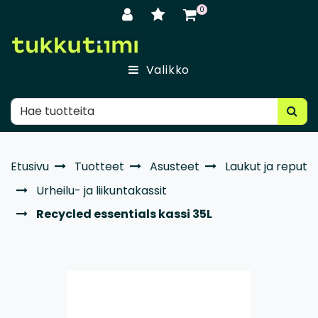
Siirry pääsisältöön
0
Valikko
Etusivu
Tuotteet
Asusteet
Laukut ja reput
Urheilu- ja liikuntakassit
Recycled essentials kassi 35L