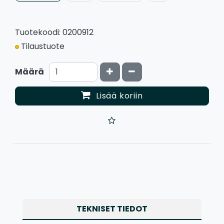
Tuotekoodi: 0200912
Tilaustuote
Kasvata määrää
Vähennä määrää
Määrä
Lisää koriin
TEKNISET TIEDOT