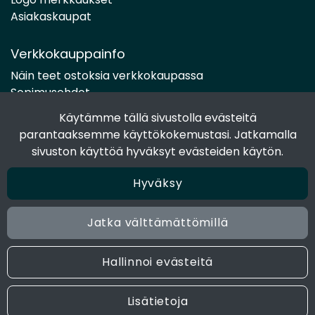
Asiakaskaupat
Verkkokauppainfo
Näin teet ostoksia verkkokaupassa
Sopimusehdot
Toimitustavat
Käytämme tällä sivustolla evästeitä
Maksutavat
parantaaksemme käyttökokemustasi. Jatkamalla
Tietosuojaseloste
sivuston käyttöä hyväksyt evästeiden käytön.
Hyväksy
Seuraa sosiaalisessa mediassa
Facebook
Jatka välttämättömillä
Instagram
Hallinnoi evästeitä
© 2024 Joen Tukkutiimi. All rights reserved. Site by
atFlow
Lisätietoja
Oy