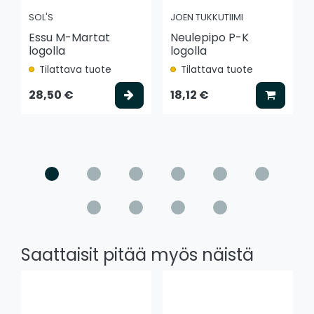
SOL'S
JOEN TUKKUTIIMI
Essu M-Martat
Neulepipo P-K
logolla
logolla
Tilattava tuote
Tilattava tuote
Valitse vaihtoehto
Lisää k
28,50 €
18,12 €
Saattaisit pitää myös näistä