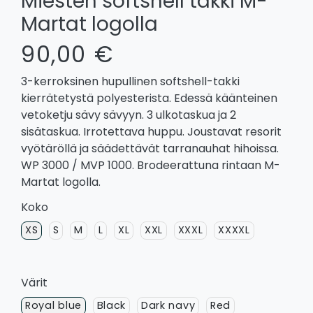
Miesten softshell takki M-
Martat logolla
90,00 €
3-kerroksinen hupullinen softshell-takki
kierrätetystä polyesterista. Edessä käänteinen
vetoketju sävy sävyyn. 3 ulkotaskua ja 2
sisätaskua. Irrotettava huppu. Joustavat resorit
vyötäröllä ja säädettävät tarranauhat hihoissa.
WP 3000 / MVP 1000. Brodeerattuna rintaan M-
Martat logolla.
Koko
XS
S
M
L
XL
XXL
XXXL
XXXXL
Värit
Royal blue
Black
Dark navy
Red