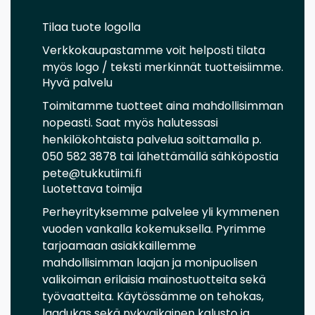
Tilaa tuote logolla
Verkkokaupastamme voit helposti tilata
myös logo / teksti merkinnät tuotteisiimme.
Hyvä palvelu
Toimitamme tuotteet aina mahdollisimman
nopeasti. Saat myös halutessasi
henkilökohtaista palvelua soittamalla p.
050 582 3878 tai lähettämällä sähköpostia
pete@tukkutiimi.fi
Luotettava toimija
Perheyrityksemme palvelee yli kymmenen
vuoden vankalla kokemuksella. Pyrimme
tarjoamaan asiakkaillemme
mahdollisimman laajan ja monipuolisen
valikoiman erilaisia mainostuotteita sekä
työvaatteita. Käytössämme on tehokas,
laadukas sekä nykyaikainen kalusto ja