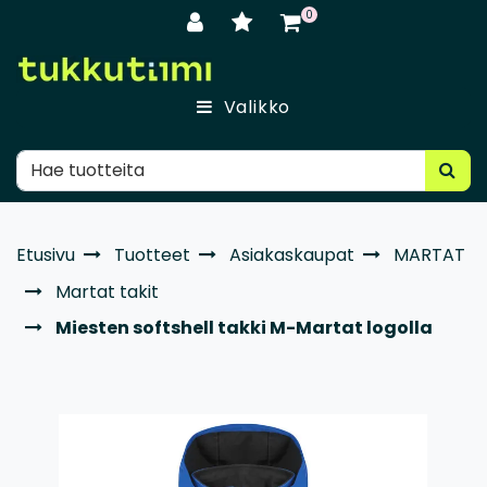
Siirry pääsisältöön
0
Valikko
Etusivu
Tuotteet
Asiakaskaupat
MARTAT
Martat takit
Miesten softshell takki M-Martat logolla