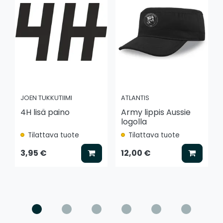
JOEN TUKKUTIIMI
ATLANTIS
4H lisä paino
Army lippis Aussie
logolla
Tilattava tuote
Tilattava tuote
Lisää koriin
Lisää k
3,95 €
12,00 €