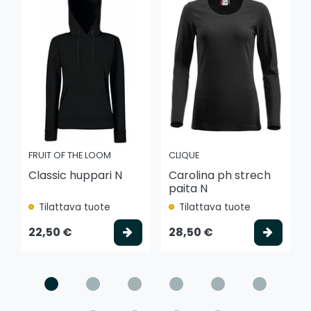
FRUIT OF THE LOOM
CLIQUE
Classic huppari N
Carolina ph strech
paita N
Tilattava tuote
Tilattava tuote
Valitse vaihtoehto
Valits
22,50 €
28,50 €