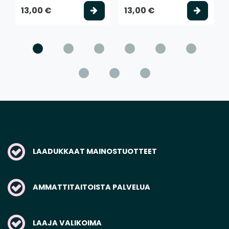
Valitse vaihtoehto
Valits
13,00 €
13,00 €
LAADUKKAAT MAINOSTUOTTEET
AMMATTITAITOISTA PALVELUA
LAAJA VALIKOIMA