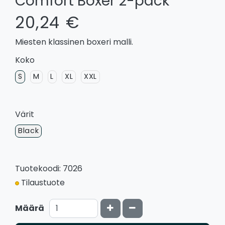
Comfort Boxer 2-pack
20,24 €
Miesten klassinen boxeri malli.
Koko
S
M
L
XL
XXL
Värit
Black
Tuotekoodi: 7026
Tilaustuote
Kasvata määrää
Vähennä määrää
Määrä