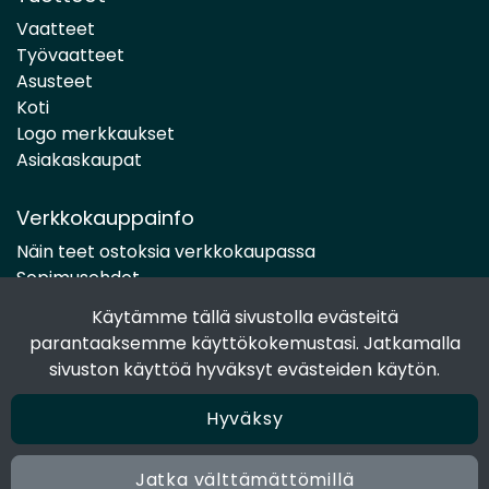
Vaatteet
Työvaatteet
Asusteet
Koti
Logo merkkaukset
Asiakaskaupat
Verkkokauppainfo
Näin teet ostoksia verkkokaupassa
Sopimusehdot
Toimitustavat
Käytämme tällä sivustolla evästeitä
Maksutavat
parantaaksemme käyttökokemustasi. Jatkamalla
Tietosuojaseloste
sivuston käyttöä hyväksyt evästeiden käytön.
Hyväksy
Seuraa sosiaalisessa mediassa
Facebook
Jatka välttämättömillä