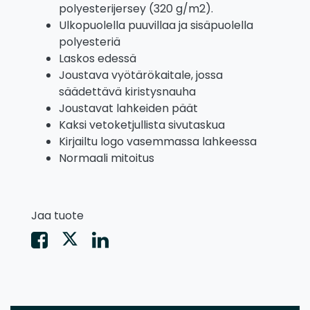
polyesterijersey (320 g/m2).
Ulkopuolella puuvillaa ja sisäpuolella
polyesteriä
Laskos edessä
Joustava vyötärökaitale, jossa
säädettävä kiristysnauha
Joustavat lahkeiden päät
Kaksi vetoketjullista sivutaskua
Kirjailtu logo vasemmassa lahkeessa
Normaali mitoitus
Jaa tuote