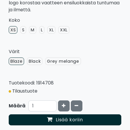
logo korostaa vaatteen ensiluokkaista tuntumaa
ja ilmettä.
Koko
XS
S
M
L
XL
XXL
Värit
Blaze
Black
Grey melange
Tuotekoodi: 1914708
Tilaustuote
Kasvata määrää
Vähennä määrää
Määrä
Lisää koriin