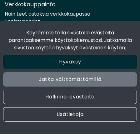
Verkkokauppainfo
Näin teet ostoksia verkkokaupassa
Sopimusehdot
Toimitustavat
Käytämme tällä sivustolla evästeitä
Maksutavat
parantaaksemme käyttökokemustasi. Jatkamalla
Tietosuojaseloste
sivuston käyttöä hyväksyt evästeiden käytön.
Hyväksy
Seuraa sosiaalisessa mediassa
Facebook
Jatka välttämättömillä
Instagram
Hallinnoi evästeitä
© 2024 Joen Tukkutiimi. All rights reserved. Site by
atFlow
Lisätietoja
Oy