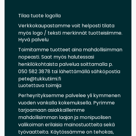
Tilaa tuote logolla
Verkkokaupastamme voit helposti tilata
myös logo / teksti merkinnät tuotteisiimme.
Hyvä palvelu
Toimitamme tuotteet aina mahdollisimman
nopeasti. Saat myös halutessasi
henkilökohtaista palvelua soittamalla p.
050 582 3878 tai lähettämällä sähköpostia
pete@tukkutiimi.fi
Luotettava toimija
Perheyrityksemme palvelee yli kymmenen
vuoden vankalla kokemuksella. Pyrimme
tarjoamaan asiakkaillemme
mahdollisimman laajan ja monipuolisen
valikoiman erilaisia mainostuotteita sekä
työvaatteita. Käytössämme on tehokas,