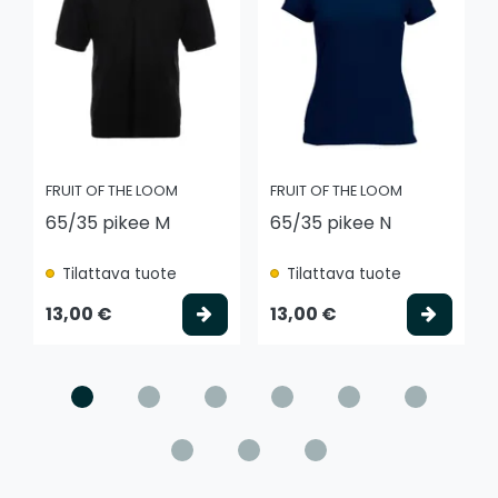
FRUIT OF THE LOOM
FRUIT OF THE LOOM
65/35 pikee M
65/35 pikee N
Tilattava tuote
Tilattava tuote
Valitse vaihtoehto
Valits
13,00 €
13,00 €