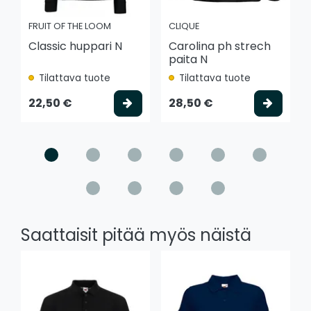
FRUIT OF THE LOOM
CLIQUE
Classic huppari N
Carolina ph strech
paita N
Tilattava tuote
Tilattava tuote
Valitse vaihtoehto
Valits
22,50 €
28,50 €
Saattaisit pitää myös näistä