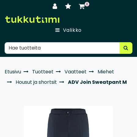
Siirry pääsisältöön
0
Valikko
Etusivu
Tuotteet
Vaatteet
Miehet
Housut ja shortsit
ADV Join Sweatpant M