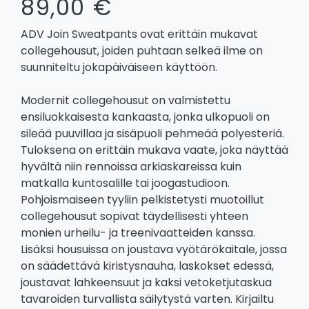
89,00 €
ADV Join Sweatpants ovat erittäin mukavat
collegehousut, joiden puhtaan selkeä ilme on
suunniteltu jokapäiväiseen käyttöön.
Modernit collegehousut on valmistettu
ensiluokkaisesta kankaasta, jonka ulkopuoli on
sileää puuvillaa ja sisäpuoli pehmeää polyesteriä.
Tuloksena on erittäin mukava vaate, joka näyttää
hyvältä niin rennoissa arkiaskareissa kuin
matkalla kuntosalille tai joogastudioon.
Pohjoismaiseen tyyliin pelkistetysti muotoillut
collegehousut sopivat täydellisesti yhteen
monien urheilu- ja treenivaatteiden kanssa.
Lisäksi housuissa on joustava vyötärökaitale, jossa
on säädettävä kiristysnauha, laskokset edessä,
joustavat lahkeensuut ja kaksi vetoketjutaskua
tavaroiden turvallista säilytystä varten. Kirjailtu