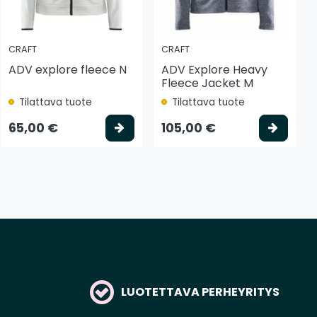
CRAFT
CRAFT
ADV explore fleece N
ADV Explore Heavy
Fleece Jacket M
Tilattava tuote
Tilattava tuote
tse vaihtoehto
Valitse vaihtoehto
Valits
65,00 €
105,00 €
LUOTETTAVA PERHEYRITYS