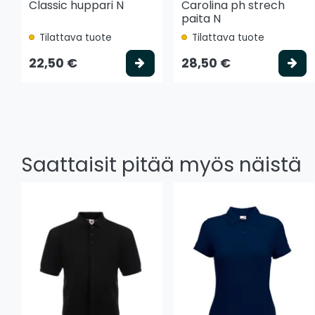
Classic huppari N
Carolina ph strech
paita N
Tilattava tuote
Tilattava tuote
Valitse vaihtoehto
Va
22,50 €
28,50 €
Saattaisit pitää myös näistä