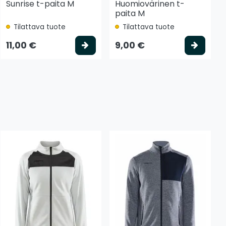
Sunrise t-paita M
Huomiovärinen t-
paita M
Tilattava tuote
Tilattava tuote
tse vaihtoehto
Valitse vaihtoehto
Valits
11,00 €
9,00 €