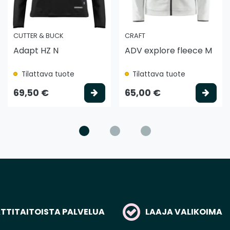
CUTTER & BUCK
CRAFT
Adapt HZ N
ADV explore fleece M
Tilattava tuote
Tilattava tuote
litse vaihtoehto
Valitse vaihtoehto
Vali
69,50 €
65,00 €
TITAITOISTA PALVELUA
LAAJA VALIKOIMA