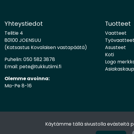
Yhteystiedot
Tuotteet
Telitie 4
Vaatteet
80100 JOENSUU
Työvaattee
(Katsastus Kovalaisen vastapäätä)
Asusteet
Koti
Puhelin:
050 582 3878
Logo merkk
Email:
pete@tukkutiimi.fi
Asiakaskau
Olemme avoinna:
Ma-Pe 8-16
Käytämme tällä sivustolla evästeitä