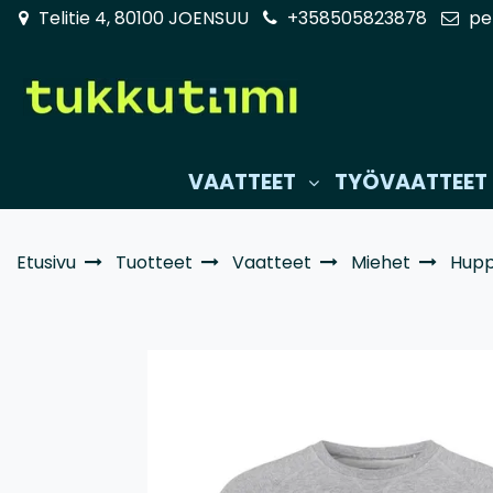
Siirry pääsisältöön
Telitie 4, 80100 JOENSUU
+358505823878
pe
VAATTEET
TYÖVAATTEET
Etusivu
Tuotteet
Vaatteet
Miehet
Huppa