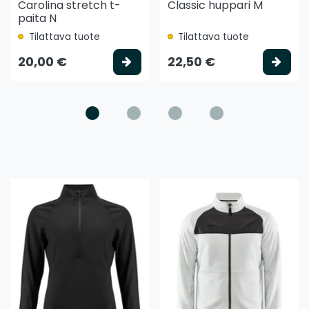
Carolina stretch t-
Classic huppari M
paita N
Tilattava tuote
Tilattava tuote
litse vaihtoehto
Valitse vaihtoehto
Vali
20,00 €
22,50 €