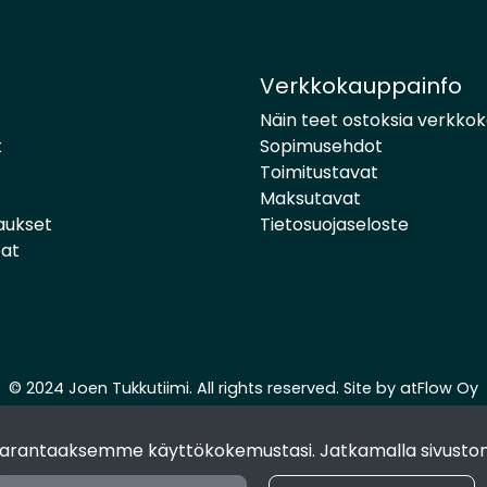
Verkkokauppainfo
Näin teet ostoksia verkko
t
Sopimusehdot
Toimitustavat
Maksutavat
aukset
Tietosuojaseloste
pat
© 2024 Joen Tukkutiimi. All rights reserved. Site by
atFlow Oy
 parantaaksemme käyttökokemustasi. Jatkamalla sivuston