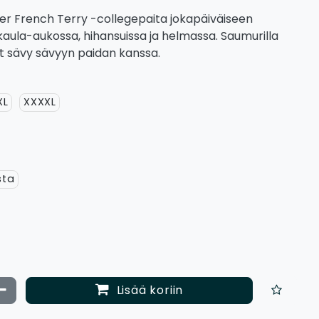
r French Terry -collegepaita jokapäiväiseen
kaula-aukossa, hihansuissa ja helmassa. Saumurilla
t sävy sävyyn paidan kanssa.
XL
XXXXL
sta
ata määrää
Vähennä määrää
Lisää koriin