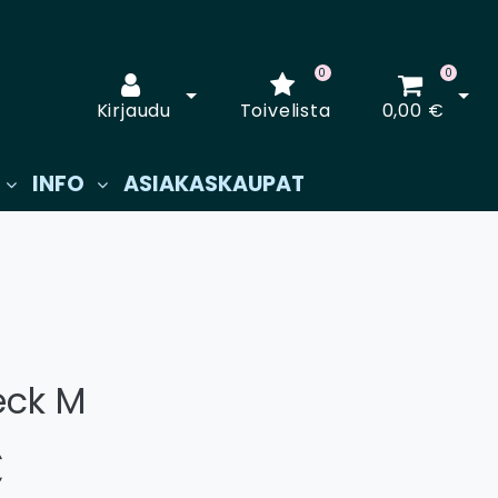
0
0
Avaa kirjautuminen
Avaa
Kirjaudu
Toivelista
0,00 €
INFO
ASIAKASKAUPAT
eck M
€