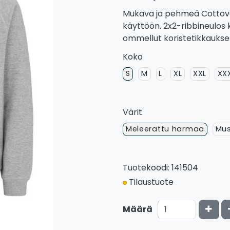
Mukava ja pehmeä Cottove
käyttöön. 2x2-ribbineulos 
ommellut koristetikkaukse
Koko
S
M
L
XL
XXL
XX
Värit
Meleerattu harmaa
Mu
Tuotekoodi: 141504
Tilaustuote
Kasv
Määrä