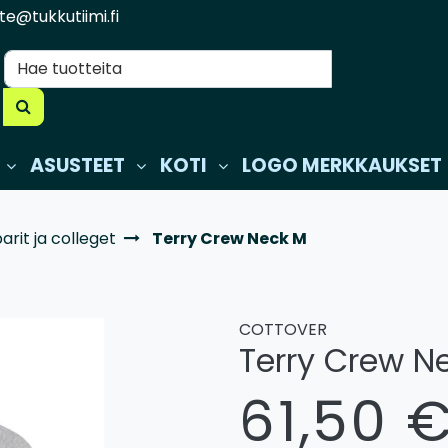
te@tukkutiimi.fi
ASUSTEET
KOTI
LOGO MERKKAUKSET
rit ja colleget
Terry Crew Neck M
COTTOVER
Terry Crew N
61,50 