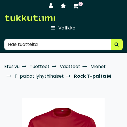
Siirry pääsisältöön
0
Valikko
Etusivu
Tuotteet
Vaatteet
Miehet
T-paidat lyhythihaiset
Rock T-paita M