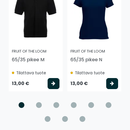
FRUIT OF THE LOOM
FRUIT OF THE LOOM
65/35 pikee M
65/35 pikee N
Tilattava tuote
Tilattava tuote
Valitse vaihtoehto
Valits
13,00 €
13,00 €