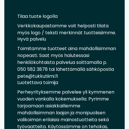
Tilaa tuote logolla
Verkkokaupastamme voit helposti tilata
myös logo / teksti merkinnät tuotteisiimme.
Hyvä palvelu
Toimitamme tuotteet aina mahdollisimman
nopeasti. Saat myös halutessasi
henkilökohtaista palvelua soittamalla p.
050 582 3878 tai lähettämällä sähköpostia
pete@tukkutiimi.fi
Luotettava toimija
Perheyrityksemme palvelee yli kymmenen
vuoden vankalla kokemuksella. Pyrimme
tarjoamaan asiakkaillemme
mahdollisimman laajan ja monipuolisen
valikoiman erilaisia mainostuotteita sekä
työvaatteita. Käytössämme on tehokas,