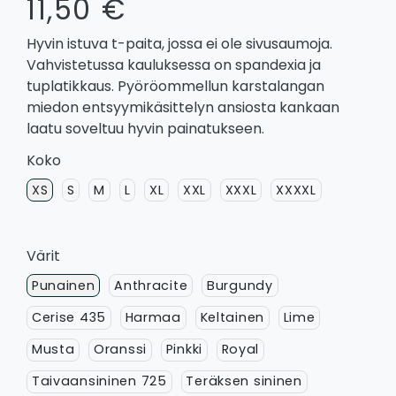
11,50 €
Hyvin istuva t-paita, jossa ei ole sivusaumoja.
Vahvistetussa kauluksessa on spandexia ja
tuplatikkaus. Pyöröommellun karstalangan
miedon entsyymikäsittelyn ansiosta kankaan
laatu soveltuu hyvin painatukseen.
Koko
XS
S
M
L
XL
XXL
XXXL
XXXXL
Värit
Punainen
Anthracite
Burgundy
Cerise 435
Harmaa
Keltainen
Lime
Musta
Oranssi
Pinkki
Royal
Taivaansininen 725
Teräksen sininen