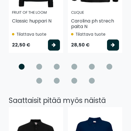
FRUIT OF THE LOOM
CLIQUE
Classic huppari N
Carolina ph strech
paita N
Tilattava tuote
Tilattava tuote
Valitse vaihtoehto
Valits
22,50 €
28,50 €
Saattaisit pitää myös näistä