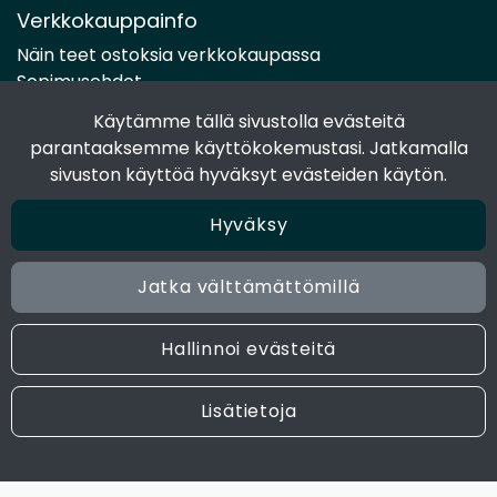
Verkkokauppainfo
Näin teet ostoksia verkkokaupassa
Sopimusehdot
Toimitustavat
Käytämme tällä sivustolla evästeitä
Maksutavat
parantaaksemme käyttökokemustasi. Jatkamalla
Tietosuojaseloste
sivuston käyttöä hyväksyt evästeiden käytön.
Hyväksy
Seuraa sosiaalisessa mediassa
Facebook
Jatka välttämättömillä
Instagram
Hallinnoi evästeitä
© 2024 Joen Tukkutiimi. All rights reserved. Site by
atFlow
Lisätietoja
Oy