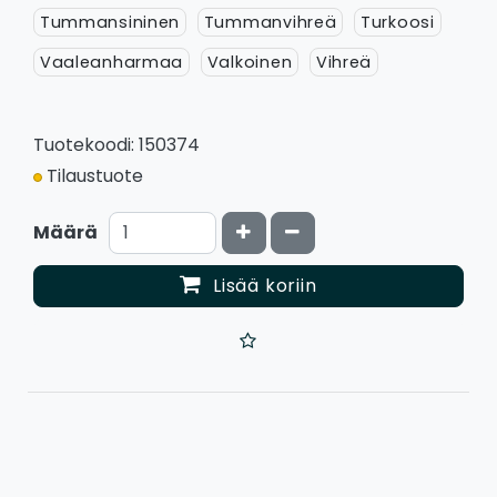
Tummansininen
Tummanvihreä
Turkoosi
Vaaleanharmaa
Valkoinen
Vihreä
Tuotekoodi: 150374
Tilaustuote
Kasvata määrää
Vähennä määrää
Määrä
Lisää koriin