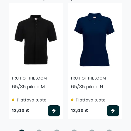
FRUIT OF THE LOOM
FRUIT OF THE LOOM
65/35 pikee M
65/35 pikee N
Tilattava tuote
Tilattava tuote
Valitse vaihtoehto
Valits
13,00 €
13,00 €