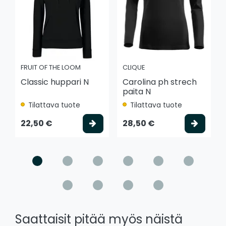
FRUIT OF THE LOOM
CLIQUE
Classic huppari N
Carolina ph strech
paita N
Tilattava tuote
Tilattava tuote
Valitse vaihtoehto
Valits
22,50 €
28,50 €
Saattaisit pitää myös näistä