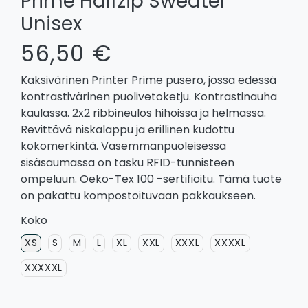
Prime Halfzip Sweater
Unisex
56,50 €
Kaksivärinen Printer Prime pusero, jossa edessä
kontrastivärinen puolivetoketju. Kontrastinauha
kaulassa. 2x2 ribbineulos hihoissa ja helmassa.
Revittävä niskalappu ja erillinen kudottu
kokomerkintä. Vasemmanpuoleisessa
sisäsaumassa on tasku RFID-tunnisteen
ompeluun. Oeko-Tex 100 -sertifioitu. Tämä tuote
on pakattu kompostoituvaan pakkaukseen.
Koko
XS
S
M
L
XL
XXL
XXXL
XXXXL
XXXXXL