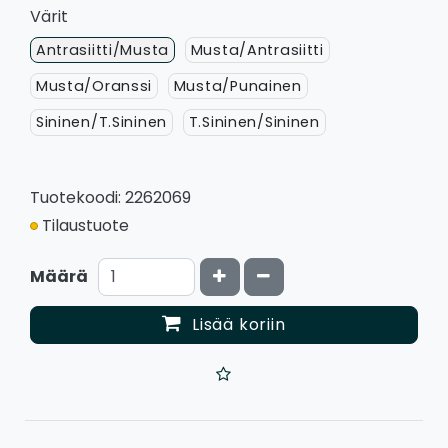
Värit
Antrasiitti/Musta
Musta/Antrasiitti
Musta/Oranssi
Musta/Punainen
Sininen/T.Sininen
T.Sininen/Sininen
Tuotekoodi: 2262069
Tilaustuote
Kasvata määrää
Vähennä määrää
Määrä
Lisää koriin