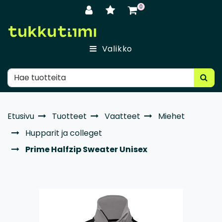
Siirry pääsisältöön
0
Valikko
Etusivu
Tuotteet
Vaatteet
Miehet
Hupparit ja colleget
Prime Halfzip Sweater Unisex