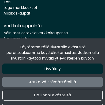
Koti
Logo merkkaukset
Asiakaskaupat
Verkkokauppainfo
Näin teet ostoksia verkkokaupassa
Sopimusehdot
Toimitustavat
Käytämme tällä sivustolla evästeitä
Maksutavat
parantaaksemme käyttökokemustasi. Jatkamalla
Tietosuojaseloste
sivuston käyttöä hyväksyt evästeiden käytön.
Hyväksy
Seuraa sosiaalisessa mediassa
Facebook
Jatka välttämättömillä
Instagram
Hallinnoi evästeitä