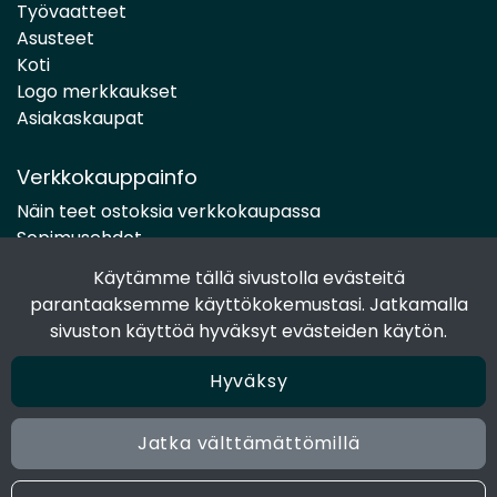
Työvaatteet
Asusteet
Koti
Logo merkkaukset
Asiakaskaupat
Verkkokauppainfo
Näin teet ostoksia verkkokaupassa
Sopimusehdot
Toimitustavat
Käytämme tällä sivustolla evästeitä
Maksutavat
parantaaksemme käyttökokemustasi. Jatkamalla
Tietosuojaseloste
sivuston käyttöä hyväksyt evästeiden käytön.
Hyväksy
Seuraa sosiaalisessa mediassa
Facebook
Jatka välttämättömillä
Instagram