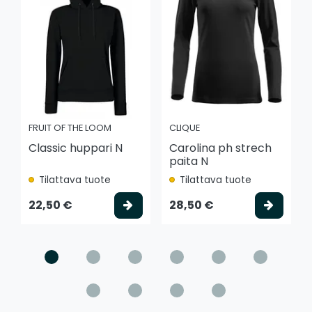
FRUIT OF THE LOOM
CLIQUE
Classic huppari N
Carolina ph strech
paita N
Tilattava tuote
Tilattava tuote
Valitse vaihtoehto
Valits
22,50 €
28,50 €