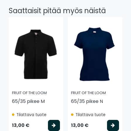
Saattaisit pitää myös näistä
FRUIT OF THE LOOM
FRUIT OF THE LOOM
65/35 pikee M
65/35 pikee N
Tilattava tuote
Tilattava tuote
Valitse vaihtoehto
Valits
13,00 €
13,00 €