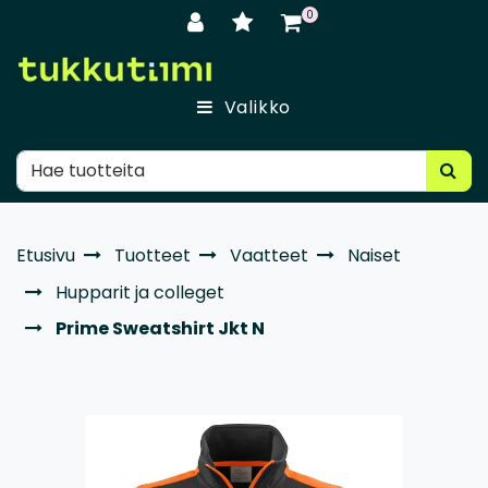
Siirry pääsisältöön
0
Valikko
Etusivu
Tuotteet
Vaatteet
Naiset
Hupparit ja colleget
Prime Sweatshirt Jkt N