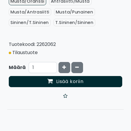
Musta/Oranssi
Antrasiitti/Musta
Musta/Antrasiitti
Musta/Punainen
Sininen/T.Sininen
T.Sininen/Sininen
Tuotekoodi: 2262062
Tilaustuote
Kasvata määrää
Vähennä määrää
Määrä
Lisää koriin