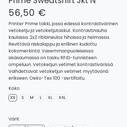
Prime Sweatshirt Jkt N
56,50 €
Printer Prime takki, jossa edessä kontrastivärinen
vetoketju ja vetoketjutaskut. Kontrastinauha
kaulassa. 2x2 ribbineulos hihoissa ja helmassa.
Revittävä niskalappu ja erillinen kudottu
kokomerkintä. Vasemmanpuoleisessa
sisäsaumassa on tasku RFID-tunnisteen
ompeluun. Vetoketjun vetimet kontrastivärissä.
Vaihdettavat vetoketjun vetimet myytävänä
erikseen. Oeko-Tex 100 -sertifioitu.
Koko
XS
S
M
L
XL
XXL
Värit