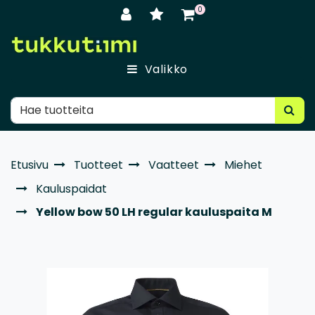
Siirry pääsisältöön
0
Valikko
Etusivu
Tuotteet
Vaatteet
Miehet
Kauluspaidat
Yellow bow 50 LH regular kauluspaita M