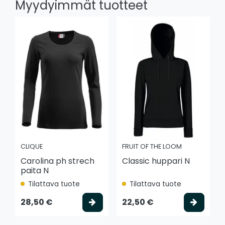
Myydyimmät tuotteet
CLIQUE
FRUIT OF THE LOOM
Carolina ph strech
Classic huppari N
paita N
Tilattava tuote
Tilattava tuote
Valitse vaihtoehto
Valits
28,50 €
22,50 €