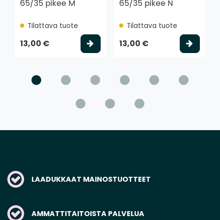
65/35 pikee M
65/35 pikee N
Tilattava tuote
Tilattava tuote
Valitse vaihtoehto
Valits
13,00 €
13,00 €
LAADUKKAAT MAINOSTUOTTEET
AMMATTITAITOISTA PALVELUA