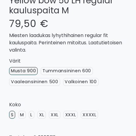
Yellow bow 50 LH regular
kauluspaita M
79,50 €
Miesten laadukas lyhythihainen regular fit
kauluspaita. Perinteinen mitoitus. Laatutietoisen
valinta.
Värit
Musta 900
Tummansininen 600
Vaaleansininen 500
Valkoinen 100
Koko
S
M
L
XL
XXL
XXXL
XXXXL