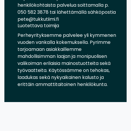
henkilökohtaista palvelua soittamalla p.
050 582 3878 tai lähettämällä sähköpostia
pete@tukkutiimi.fi
Luotettava toimija
Perheyrityksemme palvelee yli kymmenen
vuoden vankalla kokemuksella. Pyrimme
tarjoamaan asiakkaillemme
mahdollisimman laajan ja monipuolisen
valikoiman erilaisia mainostuotteita sekä
työvaatteita. Käytössämme on tehokas,
laadukas sekä nykyaikainen kalusto ja
erittäin ammattitaitoinen henkilökunta.