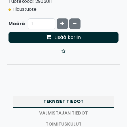
Tuotekoodi: 2905011
Tilaustuote
Kasvata määrää
Vähennä määrää
Määrä
Lisää koriin
TEKNISET TIEDOT
VALMISTAJAN TIEDOT
TOIMITUSKULUT