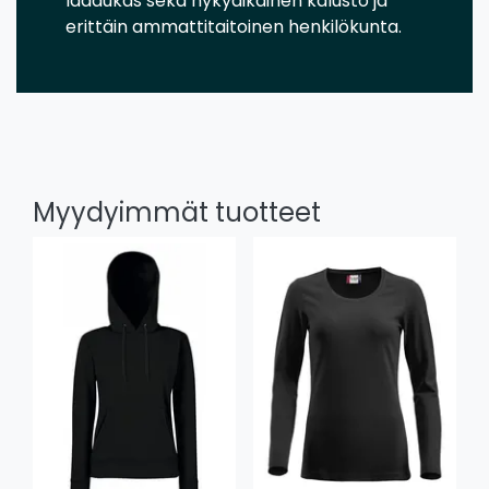
laadukas sekä nykyaikainen kalusto ja
erittäin ammattitaitoinen henkilökunta.
Myydyimmät tuotteet