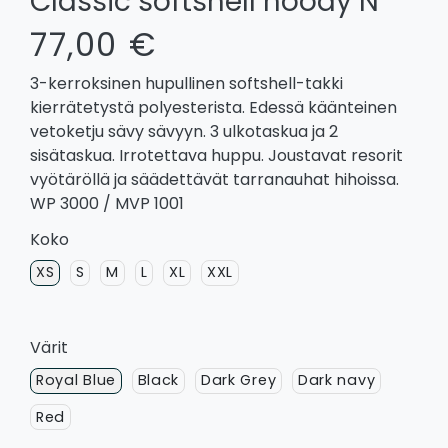
Classic softshell hoody N
77,00 €
3-kerroksinen hupullinen softshell-takki
kierrätetystä polyesterista. Edessä käänteinen
vetoketju sävy sävyyn. 3 ulkotaskua ja 2
sisätaskua. Irrotettava huppu. Joustavat resorit
vyötäröllä ja säädettävät tarranauhat hihoissa.
WP 3000 / MVP 1001
Koko
XS
S
M
L
XL
XXL
Värit
Royal Blue
Black
Dark Grey
Dark navy
Red