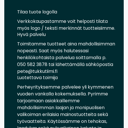
Tilaa tuote logolla
Verkkokaupastamme voit helposti tilata
myös logo / teksti merkinnät tuotteisiimme.
Hyvä palvelu
Toimitamme tuotteet aina mahdollisimman
nopeasti. Saat myös halutessasi
henkilökohtaista palvelua soittamalla p.
050 582 3878 tai lähettämällä sähköpostia
pete@tukkutiimi.fi
Luotettava toimija
Perheyrityksemme palvelee yli kymmenen
vuoden vankalla kokemuksella. Pyrimme
tarjoamaan asiakkaillemme
mahdollisimman laajan ja monipuolisen
valikoiman erilaisia mainostuotteita sekä
työvaatteita. Käytössämme on tehokas,