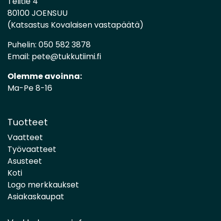
Telitie 4
80100 JOENSUU
(Katsastus Kovalaisen vastapäätä)
Puhelin:
050 582 3878
Email:
pete@tukkutiimi.fi
Olemme avoinna:
Ma-Pe 8-16
Tuotteet
Vaatteet
Työvaatteet
Asusteet
Koti
Logo merkkaukset
Asiakaskaupat