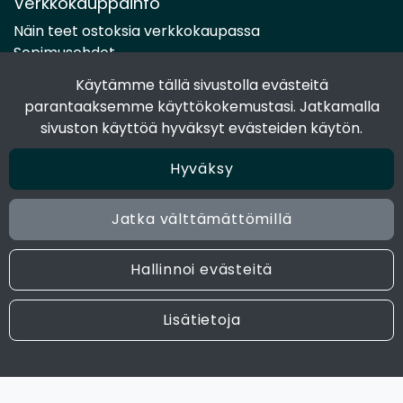
Verkkokauppainfo
Näin teet ostoksia verkkokaupassa
Sopimusehdot
Toimitustavat
Käytämme tällä sivustolla evästeitä
Maksutavat
parantaaksemme käyttökokemustasi. Jatkamalla
Tietosuojaseloste
sivuston käyttöä hyväksyt evästeiden käytön.
Hyväksy
Seuraa sosiaalisessa mediassa
Facebook
Jatka välttämättömillä
Instagram
Hallinnoi evästeitä
© 2024 Joen Tukkutiimi. All rights reserved. Site by
atFlow
Lisätietoja
Oy