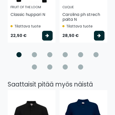
FRUIT OF THE LOOM
CLIQUE
Classic huppari N
Carolina ph strech
paita N
Tilattava tuote
Tilattava tuote
Valitse vaihtoehto
Valits
22,50 €
28,50 €
Saattaisit pitää myös näistä