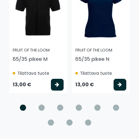
FRUIT OF THE LOOM
FRUIT OF THE LOOM
65/35 pikee M
65/35 pikee N
Tilattava tuote
Tilattava tuote
Valitse vaihtoehto
Valits
13,00 €
13,00 €