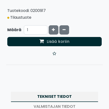
Tuotekoodi: 0200917
Tilaustuote
Kasvata määrää
Vähennä määrää
Määrä
Lisää koriin
TEKNISET TIEDOT
VALMISTAJAN TIEDOT