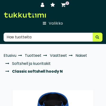
Siirry pääsisältöön
0
Valikko
Etusivu
Tuotteet
Vaatteet
Naiset
Softshell ja kuoritakit
Classic softshell hoody N