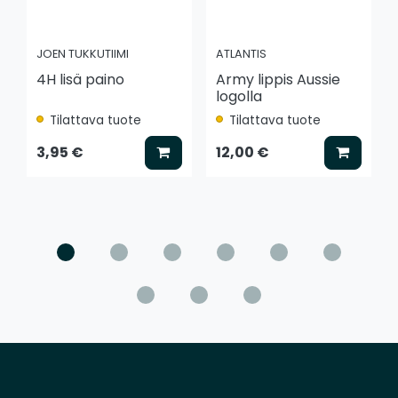
JOEN TUKKUTIIMI
ATLANTIS
4H lisä paino
Army lippis Aussie
logolla
Tilattava tuote
Tilattava tuote
Lisää koriin
Lisää k
3,95 €
12,00 €