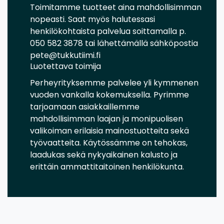
Toimitamme tuotteet aina mahdollisimman
nopeasti. Saat myös halutessasi
henkilökohtaista palvelua soittamalla p.
050 582 3878 tai lähettämällä sähköpostia
pete@tukkutiimi.fi
Luotettava toimija
Perheyrityksemme palvelee yli kymmenen
vuoden vankalla kokemuksella. Pyrimme
tarjoamaan asiakkaillemme
mahdollisimman laajan ja monipuolisen
valikoiman erilaisia mainostuotteita sekä
työvaatteita. Käytössämme on tehokas,
laadukas sekä nykyaikainen kalusto ja
erittäin ammattitaitoinen henkilökunta.