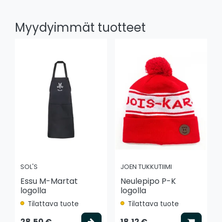
Myydyimmät tuotteet
SOL'S
JOEN TUKKUTIIMI
Essu M-Martat
Neulepipo P-K
logolla
logolla
Tilattava tuote
Tilattava tuote
Valitse vaihtoehto
Lisää k
28,50 €
18,12 €