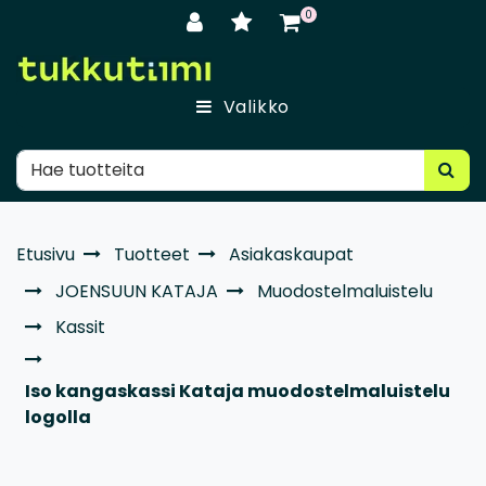
Siirry pääsisältöön
0
Valikko
Etusivu
Tuotteet
Asiakaskaupat
JOENSUUN KATAJA
Muodostelmaluistelu
Kassit
Iso kangaskassi Kataja muodostelmaluistelu
logolla