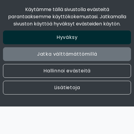
Toimitustavat
Käytämme tällä sivustolla evästeitä
Maksutavat
parantaaksemme käyttökokemustasi. Jatkamalla
Tietosuojaseloste
sivuston käyttöä hyväksyt evästeiden käytön.
Hyväksy
Seuraa sosiaalisessa mediassa
Facebook
Jatka välttämättömillä
Instagram
Hallinnoi evästeitä
© 2024 Joen Tukkutiimi. All rights reserved. Site by
atFlow
Lisätietoja
Oy