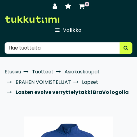
Siirry pääsisältöön
0
Valikko
Etusivu
Tuotteet
Asiakaskaupat
BRAHEN VOIMISTELIJAT
Lapset
Lasten evolve verryttelytakki BraVo logolla