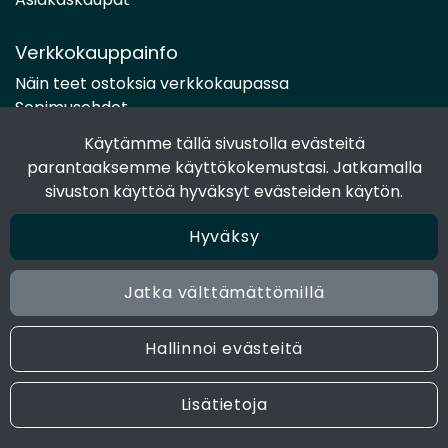
Verkkokauppainfo
Näin teet ostoksia verkkokaupassa
Sopimusehdot
Toimitustavat
Käytämme tällä sivustolla evästeitä
Maksutavat
parantaaksemme käyttökokemustasi. Jatkamalla
Tietosuojaseloste
sivuston käyttöä hyväksyt evästeiden käytön.
Hyväksy
Seuraa sosiaalisessa mediassa
Facebook
Jatka välttämättömillä
Instagram
Hallinnoi evästeitä
© 2024 Joen Tukkutiimi. All rights reserved. Site by
atFlow
Lisätietoja
Oy