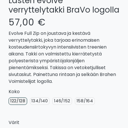
Lasten evolve
verryttelytakki BraVo logolla
57,00 €
Evolve Full Zip on joustava ja kestävä
verryttelytakki, joka tarjoaa erinomaisen
kosteudensiirtokyvyn intensiivisten treenien
aikana. Takki on valmistettu kierrätetystä
polyesterista ympäristöjalanjäljen
pienentämikseksi. Takissa on vetoketjulliset
sivutaskut. Painettuna rintaan ja selkään Brahen
Voimistelijat logolla.
Koko
122/128
134/140
146/152
158/164
Värit