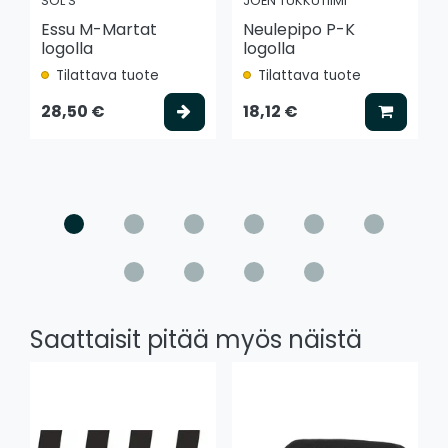
SOL'S
JOEN TUKKUTIIMI
Essu M-Martat
Neulepipo P-K
logolla
logolla
Tilattava tuote
Tilattava tuote
Valitse vaihtoehto
Lisää k
28,50 €
18,12 €
Saattaisit pitää myös näistä