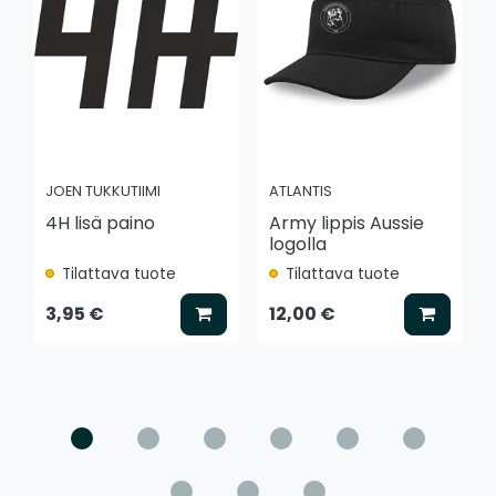
JOEN TUKKUTIIMI
ATLANTIS
4H lisä paino
Army lippis Aussie
logolla
Tilattava tuote
Tilattava tuote
Lisää koriin
Lisää k
3,95 €
12,00 €