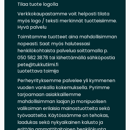
Tilaa tuote logolla
Verkkokaupastamme voit helposti tilata
myös logo / teksti merkinnät tuotteisiimme.
Hyvä palvelu
Toimitamme tuotteet aina mahdollisimman
nopeasti. Saat myös halutessasi
henkilökohtaista palvelua soittamalla p.
050 582 3878 tai lähettämällä sähköpostia
pete@tukkutiimi.fi
Luotettava toimija
Perheyrityksemme palvelee yli kymmenen
vuoden vankalla kokemuksella. Pyrimme
tarjoamaan asiakkaillemme
mahdollisimman laajan ja monipuolisen
valikoiman erilaisia mainostuotteita sekä
työvaatteita. Käytössämme on tehokas,
laadukas sekä nykyaikainen kalusto ja
erittäin ammattitaitoinen henkilökunta.