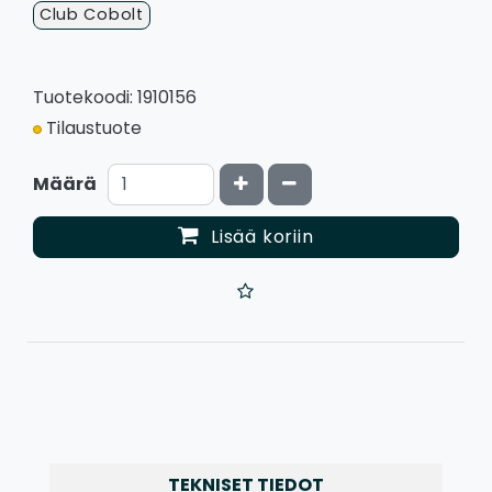
Club Cobolt
Tuotekoodi: 1910156
Tilaustuote
Kasvata määrää
Vähennä määrää
Määrä
Lisää koriin
TEKNISET TIEDOT