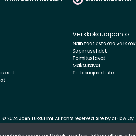
Verkkokauppainfo
Näin teet ostoksia verkko
t
Sopimusehdot
Toimitustavat
Maksutavat
aukset
Tietosuojaseloste
pat
© 2024 Joen Tukkutiimi. All rights reserved. Site by
atFlow Oy
 parantaaksemme käyttökokemustasi. Jatkamalla sivuston