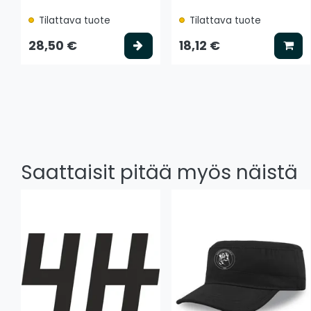
Tilattava tuote
Tilattava tuote
Valitse vaihtoehto
Lis
28,50 €
18,12 €
Saattaisit pitää myös näistä