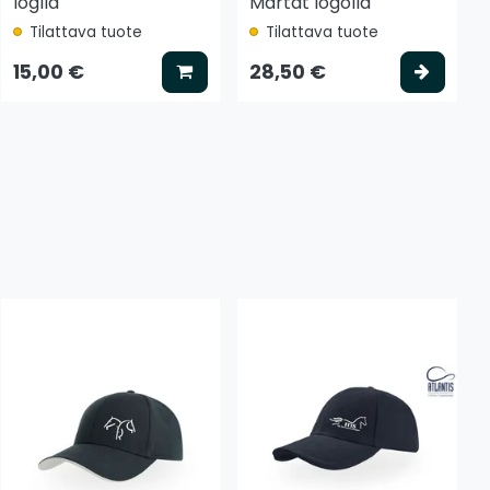
loglla
Martat logolla
Tilattava tuote
Tilattava tuote
tse vaihtoehto
Lisää koriin
Valits
15,00 €
28,50 €