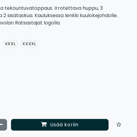
ssa tekountuvatoppaus. Irrotettava huppu, 3
ja 2 sisätaskua. Kauluksessa lenkki kuulokejohdolle.
olan Ratsastajat logolla.
XXXL
XXXXL
ata määrää
Vähennä määrää
Lisää koriin