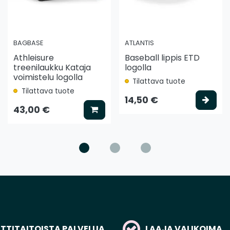
BAGBASE
ATLANTIS
Athleisure
Baseball lippis ETD
treenilaukku Kataja
logolla
voimistelu logolla
Tilattava tuote
Tilattava tuote
ää koriin
Vali
14,50 €
Lisää koriin
43,00 €
TITAITOISTA PALVELUA
LAAJA VALIKOIMA