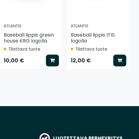
ATLANTIS
ATLANTIS
Baseball lippis green
Baseball lippis ITIS
house KRG logolla
logolla
Tilattava tuote
Tilattava tuote
tse vaihtoehto
Lisää koriin
Lisää k
10,00 €
12,00 €
LUOTETTAVA PERHEYRITYS