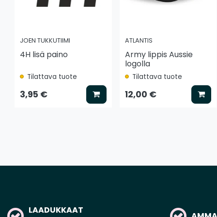
JOEN TUKKUTIIMI
ATLANTIS
4H lisä paino
Army lippis Aussie
logolla
Tilattava tuote
Tilattava tuote
Lisää koriin
Lis
3,95 €
12,00 €
LAADUKKAAT
AMMAT