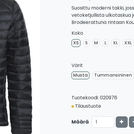
Suosittu moderni takki, jo
vetoketjullista ulkotaskua 
Brodeerattuna rintaan Kouv
Koko
XS
S
M
L
XL
XXL
Värit
Musta
Tummansininen
Tuotekoodi: 020976
Tilaustuote
Kasv
Määrä