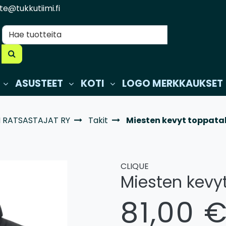
te@tukkutiimi.fi
ASUSTEET
KOTI
LOGO MERKKAUKSET
 RATSASTAJAT RY
Takit
Miesten kevyt toppatak
CLIQUE
Miesten kevyt
81,00 