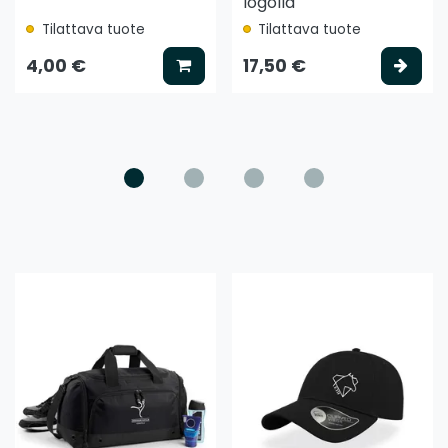
logolla
Tilattava tuote
Tilattava tuote
ää koriin
Lisää koriin
Vali
4,00 €
17,50 €