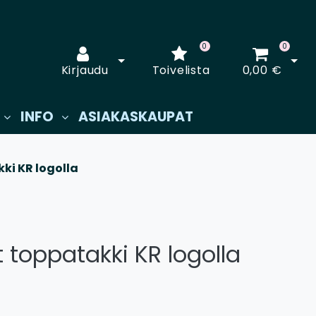
0
0
Avaa kirjautuminen
Avaa
Kirjaudu
Toivelista
0,00 €
INFO
ASIAKASKAUPAT
ki KR logolla
 toppatakki KR logolla
€