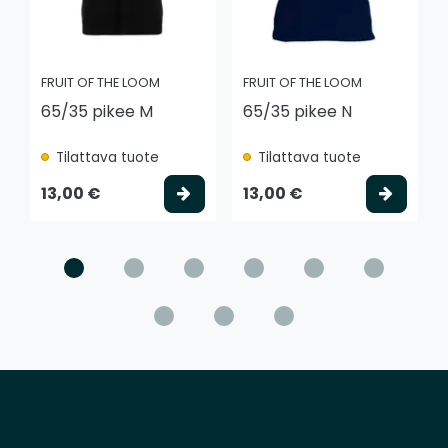
FRUIT OF THE LOOM
FRUIT OF THE LOOM
65/35 pikee M
65/35 pikee N
Tilattava tuote
Tilattava tuote
Valitse vaihtoehto
Valits
13,00 €
13,00 €