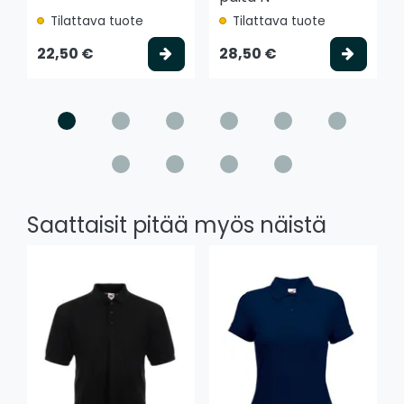
Tilattava tuote
Tilattava tuote
Valitse vaihtoehto
Valits
22,50 €
28,50 €
Saattaisit pitää myös näistä