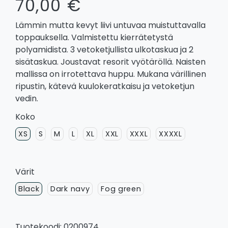
70,00 €
Lämmin mutta kevyt liivi untuvaa muistuttavalla
toppauksella. Valmistettu kierrätetystä
polyamidista. 3 vetoketjullista ulkotaskua ja 2
sisätaskua. Joustavat resorit vyötäröllä. Naisten
mallissa on irrotettava huppu. Mukana värillinen
ripustin, kätevä kuulokeratkaisu ja vetoketjun
vedin.
Koko
XS
S
M
L
XL
XXL
XXXL
XXXXL
Värit
Black
Dark navy
Fog green
Tuotekoodi: 0200974