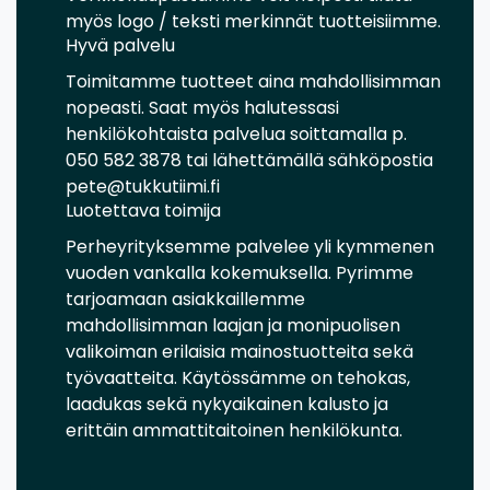
myös logo / teksti merkinnät tuotteisiimme.
Hyvä palvelu
Toimitamme tuotteet aina mahdollisimman
nopeasti. Saat myös halutessasi
henkilökohtaista palvelua soittamalla p.
050 582 3878 tai lähettämällä sähköpostia
pete@tukkutiimi.fi
Luotettava toimija
Perheyrityksemme palvelee yli kymmenen
vuoden vankalla kokemuksella. Pyrimme
tarjoamaan asiakkaillemme
mahdollisimman laajan ja monipuolisen
valikoiman erilaisia mainostuotteita sekä
työvaatteita. Käytössämme on tehokas,
laadukas sekä nykyaikainen kalusto ja
erittäin ammattitaitoinen henkilökunta.