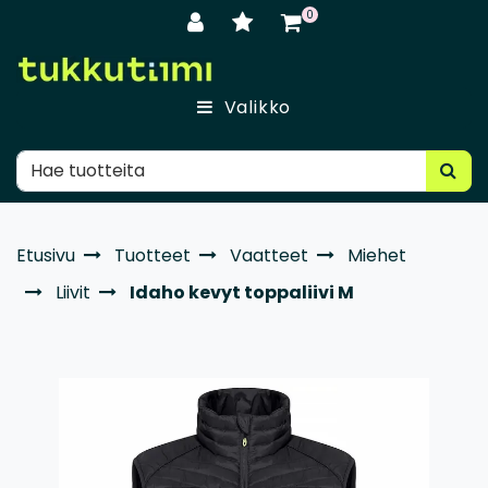
Siirry pääsisältöön
0
Valikko
Etusivu
Tuotteet
Vaatteet
Miehet
Liivit
Idaho kevyt toppaliivi M