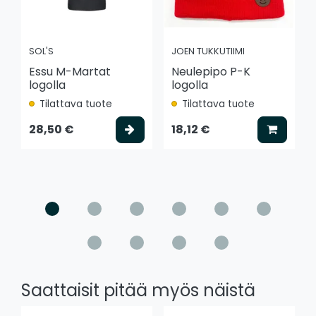
SOL'S
JOEN TUKKUTIIMI
Essu M-Martat
Neulepipo P-K
logolla
logolla
Tilattava tuote
Tilattava tuote
Valitse vaihtoehto
Lisää k
28,50 €
18,12 €
Saattaisit pitää myös näistä