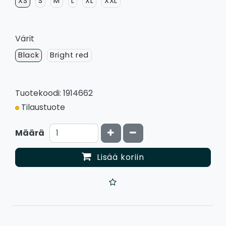
XS
S
M
L
XL
XXL
Värit
Black
Bright red
Tuotekoodi: 1914662
Tilaustuote
Kasvata määrää
Vähennä määrää
Määrä
Lisää koriin