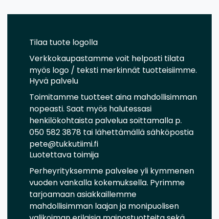
Tilaa tuote logolla
Verkkokaupastamme voit helposti tilata
myös logo / teksti merkinnät tuotteisiimme.
Hyvä palvelu
Toimitamme tuotteet aina mahdollisimman
nopeasti. Saat myös halutessasi
henkilökohtaista palvelua soittamalla p.
050 582 3878 tai lähettämällä sähköpostia
pete@tukkutiimi.fi
Luotettava toimija
Perheyrityksemme palvelee yli kymmenen
vuoden vankalla kokemuksella. Pyrimme
tarjoamaan asiakkaillemme
mahdollisimman laajan ja monipuolisen
valikoiman erilaisia mainostuotteita sekä