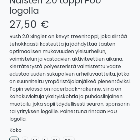
Naisten 2.0 toppi PoU
logolla
27,50 €
Rush 2.0 Singlet on kevyt treenitoppi, joka siirtää
tehokkaasti kosteutta ja jäähdyttää taaten
optimaalisen mukavuuden yleisurheilun,
voimistelun ja vastaavien aktiviteettien aikana.
Kierrätetystä polyesteristä valmistettu vaate
edustaa uuden sukupolven urheiluvaatteita, jotka
on suunniteltu ympäristöjalanjälkeä pienentäviksi.
Topin selässä on racerback-rakenne, siinä on
kohokuvioituja yksityiskohtia ja puhdaslinjainen
muotoilu, joka sopii täydellisesti seuran, sponsorin
tai yrityksen logoille. Painettuna rintaan PoU
logolla.
Koko