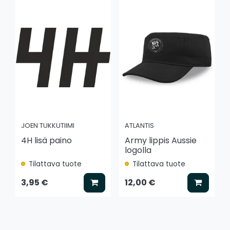
JOEN TUKKUTIIMI
ATLANTIS
4H lisä paino
Army lippis Aussie
logolla
Tilattava tuote
Tilattava tuote
Lisää koriin
Lisää k
3,95 €
12,00 €