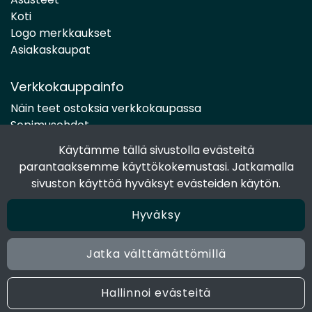
Koti
Logo merkkaukset
Asiakaskaupat
Verkkokauppainfo
Näin teet ostoksia verkkokaupassa
Sopimusehdot
Toimitustavat
Käytämme tällä sivustolla evästeitä
Maksutavat
parantaaksemme käyttökokemustasi. Jatkamalla
Tietosuojaseloste
sivuston käyttöä hyväksyt evästeiden käytön.
Hyväksy
Seuraa sosiaalisessa mediassa
Facebook
Jatka välttämättömillä
Instagram
Hallinnoi evästeitä