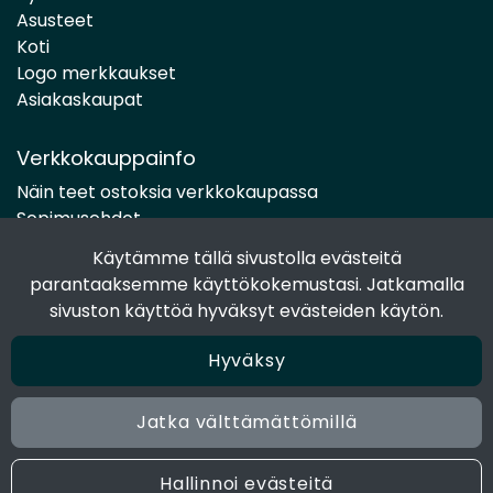
Asusteet
Koti
Logo merkkaukset
Asiakaskaupat
Verkkokauppainfo
Näin teet ostoksia verkkokaupassa
Sopimusehdot
Toimitustavat
Käytämme tällä sivustolla evästeitä
Maksutavat
parantaaksemme käyttökokemustasi. Jatkamalla
Tietosuojaseloste
sivuston käyttöä hyväksyt evästeiden käytön.
Hyväksy
Seuraa sosiaalisessa mediassa
Facebook
Jatka välttämättömillä
Instagram
Hallinnoi evästeitä