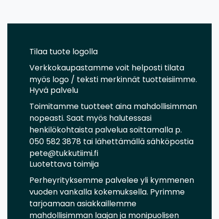
Tilaa tuote logolla
Verkkokaupastamme voit helposti tilata
myös logo / teksti merkinnät tuotteisiimme.
Hyvä palvelu
Toimitamme tuotteet aina mahdollisimman
nopeasti. Saat myös halutessasi
henkilökohtaista palvelua soittamalla p.
050 582 3878 tai lähettämällä sähköpostia
pete@tukkutiimi.fi
Luotettava toimija
Perheyrityksemme palvelee yli kymmenen
vuoden vankalla kokemuksella. Pyrimme
tarjoamaan asiakkaillemme
mahdollisimman laajan ja monipuolisen