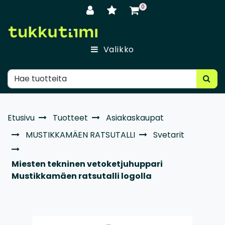
Siirry pääsisältöön
0
Valikko
Etusivu
Tuotteet
Asiakaskaupat
MUSTIKKAMÄEN RATSUTALLI
Svetarit
Miesten tekninen vetoketjuhuppari
Mustikkamäen ratsutalli logolla