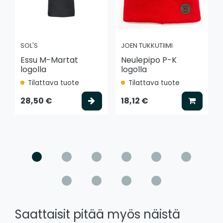
SOL'S
JOEN TUKKUTIIMI
Essu M-Martat
Neulepipo P-K
logolla
logolla
Tilattava tuote
Tilattava tuote
Valitse vaihtoehto
Lisää k
28,50 €
18,12 €
Saattaisit pitää myös näistä