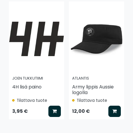
JOEN TUKKUTIIMI
ATLANTIS
4H lisä paino
Army lippis Aussie
logolla
Tilattava tuote
Tilattava tuote
Lisää koriin
Lisää k
3,95 €
12,00 €