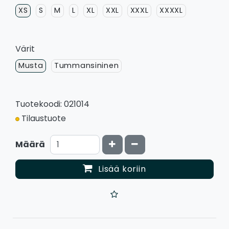
XS
S
M
L
XL
XXL
XXXL
XXXXL
Värit
Musta
Tummansininen
Tuotekoodi: 021014
Tilaustuote
Kasvata määrää
Vähennä määrää
Määrä
Lisää koriin