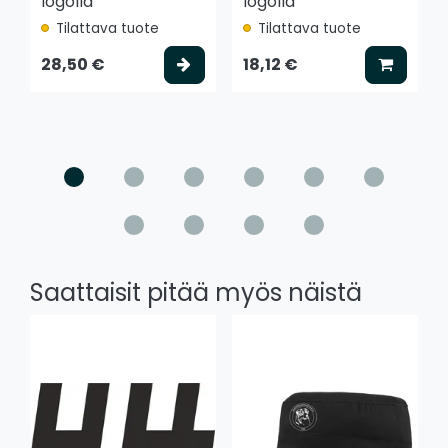
logolla
logolla
Tilattava tuote
Tilattava tuote
Valitse vaihtoehto
Lisää k
28,50 €
18,12 €
Saattaisit pitää myös näistä