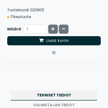
Tuotekoodi: 020905
Tilaustuote
Kasvata määrää
Vähennä määrää
Määrä
Lisää koriin
TEKNISET TIEDOT
VALMISTAJAN TIEDOT