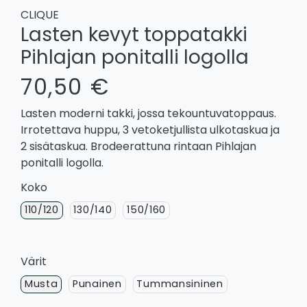
CLIQUE
Lasten kevyt toppatakki
Pihlajan ponitalli logolla
70,50 €
Lasten moderni takki, jossa tekountuvatoppaus.
Irrotettava huppu, 3 vetoketjullista ulkotaskua ja
2 sisätaskua. Brodeerattuna rintaan Pihlajan
ponitalli logolla.
Koko
110/120
130/140
150/160
Värit
Musta
Punainen
Tummansininen