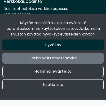
Verkkokauppainfo
Näin teet ostoksia verkkokaupassa
Sopimusehdot
Toimitustavat
Käytämme tällä sivustolla evästeitä
Maksutavat
parantaaksemme käyttökokemustasi. Jatkamalla
Tietosuojaseloste
sivuston käyttöä hyväksyt evästeiden käytön.
Hyväksy
Seuraa sosiaalisessa mediassa
Facebook
Jatka välttämättömillä
Instagram
Hallinnoi evästeitä
© 2024 Joen Tukkutiimi. All rights reserved. Site by
atFlow
Lisätietoja
Oy