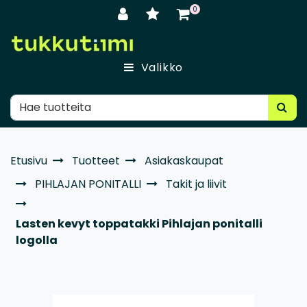
Siirry pääsisältöön
0
Valikko
Etusivu
Tuotteet
Asiakaskaupat
PIHLAJAN PONITALLI
Takit ja liivit
Lasten kevyt toppatakki Pihlajan ponitalli
logolla