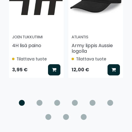
JOEN TUKKUTIIMI
ATLANTIS
4H lisä paino
Army lippis Aussie
logolla
Tilattava tuote
Tilattava tuote
Lisää koriin
Lisää k
3,95 €
12,00 €