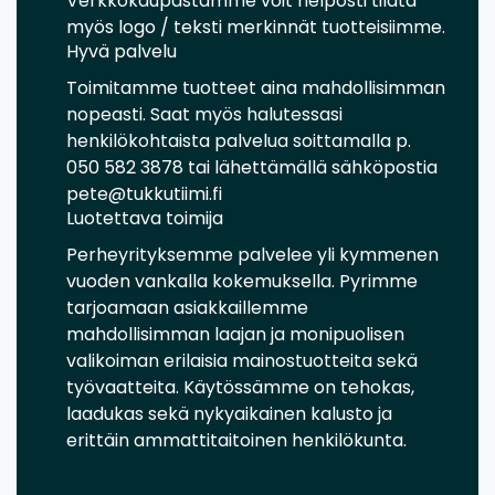
Verkkokaupastamme voit helposti tilata
myös logo / teksti merkinnät tuotteisiimme.
Hyvä palvelu
Toimitamme tuotteet aina mahdollisimman
nopeasti. Saat myös halutessasi
henkilökohtaista palvelua soittamalla p.
050 582 3878 tai lähettämällä sähköpostia
pete@tukkutiimi.fi
Luotettava toimija
Perheyrityksemme palvelee yli kymmenen
vuoden vankalla kokemuksella. Pyrimme
tarjoamaan asiakkaillemme
mahdollisimman laajan ja monipuolisen
valikoiman erilaisia mainostuotteita sekä
työvaatteita. Käytössämme on tehokas,
laadukas sekä nykyaikainen kalusto ja
erittäin ammattitaitoinen henkilökunta.