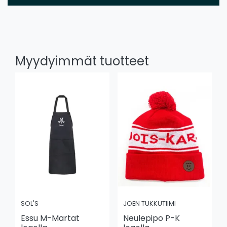
Myydyimmät tuotteet
SOL'S
JOEN TUKKUTIIMI
Essu M-Martat
Neulepipo P-K