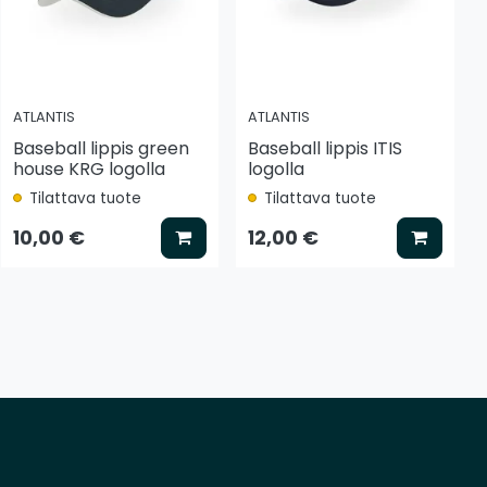
ATLANTIS
ATLANTIS
Baseball lippis green
Baseball lippis ITIS
house KRG logolla
logolla
Tilattava tuote
Tilattava tuote
tse vaihtoehto
Lisää koriin
Lisää k
10,00 €
12,00 €