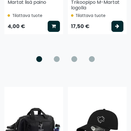
Martat lisä paino
Trikoopipo M-Martat
logolla
Tilattava tuote
Tilattava tuote
ää koriin
Lisää koriin
Vali
4,00 €
17,50 €