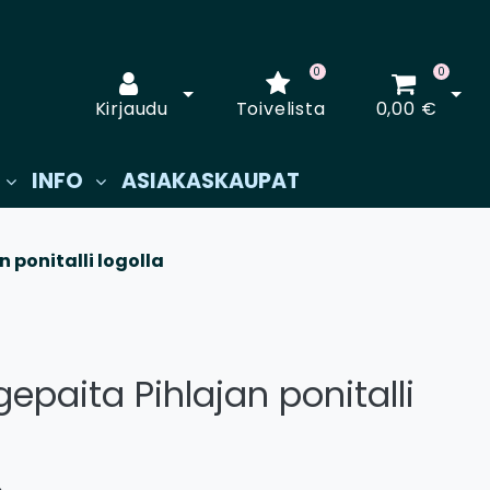
0
0
Avaa kirjautuminen
Avaa
Kirjaudu
Toivelista
0,00 €
INFO
ASIAKASKAUPAT
 ponitalli logolla
gepaita Pihlajan ponitalli