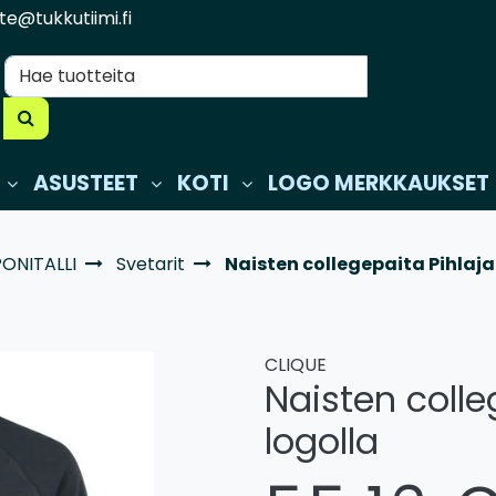
te@tukkutiimi.fi
ASUSTEET
KOTI
LOGO MERKKAUKSET
PONITALLI
Svetarit
Naisten collegepaita Pihlajan
CLIQUE
Naisten colle
logolla