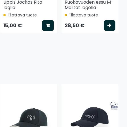
Lippis Jockas Rita
Ruokavuoden essu M-
loglla
Martat logolla
Tilattava tuote
Tilattava tuote
tse vaihtoehto
Lisää koriin
Valits
15,00 €
28,50 €