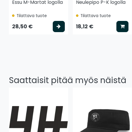
Essu M-Martat logolla
Neulepipo P-K logolla
Tilattava tuote
Tilattava tuote
Valitse vaihtoehto
Lis
28,50 €
18,12 €
Saattaisit pitää myös näistä