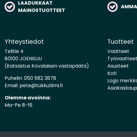
LAADUKKAAT
AMMAT
MAINOSTUOTTEET
Yhteystiedot
Tuotteet
Telitie 4
Vaatteet
80100 JOENSUU
Työvaattee
(Katsastus Kovalaisen vastapäätä)
Asusteet
Koti
Puhelin:
050 582 3878
Logo merkk
Email:
pete@tukkutiimi.fi
Asiakaskau
Olemme avoinna:
Ma-Pe 8-16