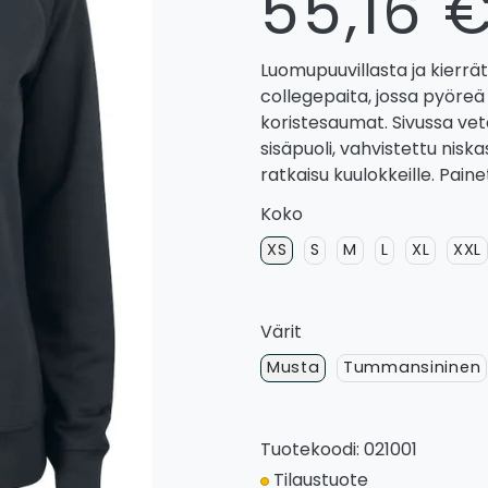
55,16 
Luomupuuvillasta ja kierrä
collegepaita, jossa pyöreä
koristesaumat. Sivussa vet
sisäpuoli, vahvistettu nisk
ratkaisu kuulokkeille. Paine
Koko
XS
S
M
L
XL
XXL
Värit
Musta
Tummansininen
Tuotekoodi: 021001
Tilaustuote