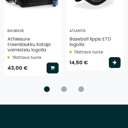
BAGBASE
ATLANTIS
Athleisure
Baseball lippis ETD
treenilaukku Kataja
logolla
voimistelu logolla
Tilattava tuote
Tilattava tuote
ää koriin
Vali
14,50 €
Lisää koriin
43,00 €