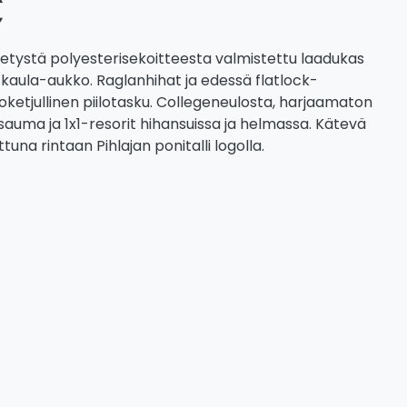
€
tetystä polyesterisekoitteesta valmistettu laadukas
 kaula-aukko. Raglanhihat ja edessä flatlock-
oketjullinen piilotasku. Collegeneulosta, harjaamaton
asauma ja 1x1-resorit hihansuissa ja helmassa. Kätevä
ttuna rintaan Pihlajan ponitalli logolla.