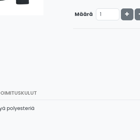
Kasv
Määrä
TOIMITUSKULUT
tyä polyesteriä