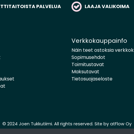
TITAITOISTA PALVELUA
LAAJA VALIKOIMA
Verkkokauppainfo
Näin teet ostoksia verkko
t
Sopimusehdot
Toimitustavat
Maksutavat
aukset
Tietosuojaseloste
pat
© 2024 Joen Tukkutiimi. All rights reserved. Site by
atFlow Oy