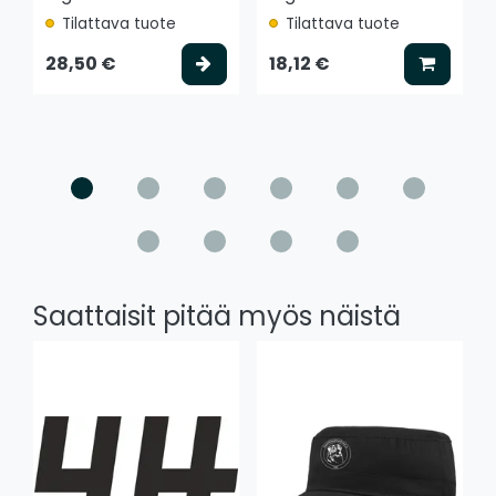
Tilattava tuote
Tilattava tuote
Valitse vaihtoehto
Lisää k
28,50 €
18,12 €
Saattaisit pitää myös näistä