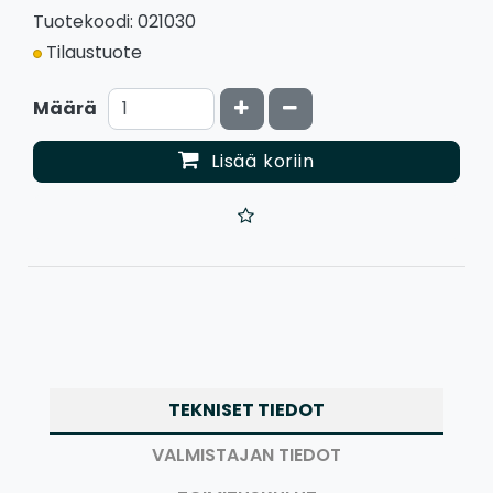
Tuotekoodi: 021030
Tilaustuote
Kasvata määrää
Vähennä määrää
Määrä
Lisää koriin
TEKNISET TIEDOT
VALMISTAJAN TIEDOT