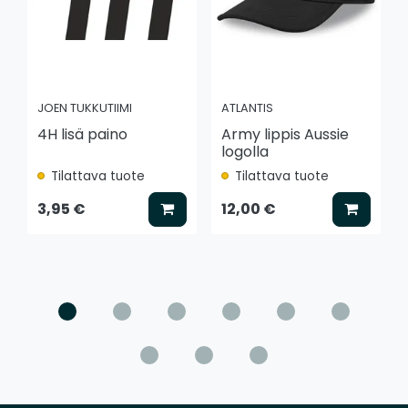
JOEN TUKKUTIIMI
ATLANTIS
4H lisä paino
Army lippis Aussie
logolla
Tilattava tuote
Tilattava tuote
Lisää koriin
Lisää k
3,95 €
12,00 €