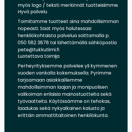
myös logo / teksti merkinnät tuotteisiimme.
Hyvä palvelu
Toimitamme tuotteet aina mahdollisimman
nopeasti. Saat myös halutessasi
henkilökohtaista palvelua soittamalla p.
050 582 3878 tai lähettämällä sähköpostia
pete@tukkutiimi.fi
Luotettava toimija
Perheyrityksemme palvelee yli kymmenen
vuoden vankalla kokemuksella. Pyrimme
tarjoamaan asiakkaillemme
mahdollisimman laajan ja monipuolisen
valikoiman erilaisia mainostuotteita sekä
työvaatteita. Käytössämme on tehokas,
laadukas sekä nykyaikainen kalusto ja
erittäin ammattitaitoinen henkilökunta.