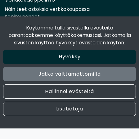
Näin teet ostoksia verkkokaupassa
Sopimusehdot
Toimitustavat
Käytämme tällä sivustolla evästeitä
Maksutavat
parantaaksemme käyttökokemustasi. Jatkamalla
Tietosuojaseloste
sivuston käyttöä hyväksyt evästeiden käytön.
Hyväksy
Seuraa sosiaalisessa mediassa
Facebook
Jatka välttämättömillä
Instagram
Hallinnoi evästeitä
© 2024 Joen Tukkutiimi. All rights reserved. Site by
atFlow
Lisätietoja
Oy