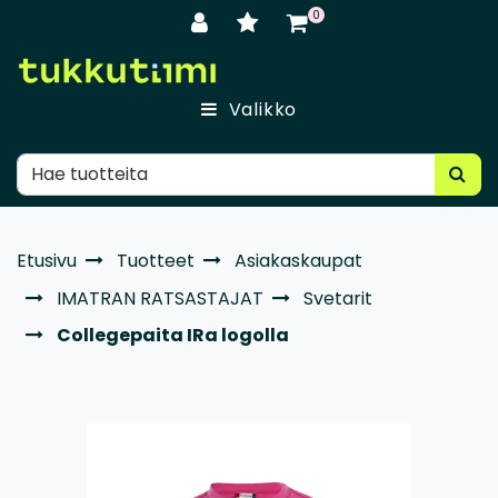
Siirry pääsisältöön
0
Valikko
Etusivu
Tuotteet
Asiakaskaupat
IMATRAN RATSASTAJAT
Svetarit
Collegepaita IRa logolla