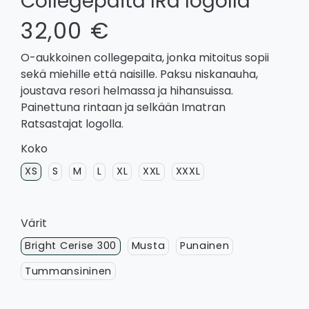
Collegepaita IRa logolla
32,00 €
O-aukkoinen collegepaita, jonka mitoitus sopii
sekä miehille että naisille. Paksu niskanauha,
joustava resori helmassa ja hihansuissa.
Painettuna rintaan ja selkään Imatran
Ratsastajat logolla.
Koko
XS
S
M
L
XL
XXL
XXXL
Värit
Bright Cerise 300
Musta
Punainen
Tummansininen