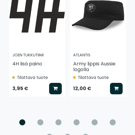
JOEN TUKKUTIIMI
ATLANTIS
4H lisä paino
Army lippis Aussie
logolla
Tilattava tuote
Tilattava tuote
Lisää koriin
Lisää k
3,95 €
12,00 €