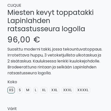
CLIQUE
Miesten kevyt toppatakki
Lapinlahden
ratsastusseura logolla
96,00 €
Suosittu moderni takki, jossa tekountuvatoppaus.
Irrotettava huppu, 3 vetoketjullista ulkotaskua ja
2 sisätaskua. Kauluksessa lenkki kuulokejohdolle.
Brodeerattuna rintaan ja selkään Lapinlahden
ratsastusseura logolla.
Koko
XS
S
M
L
XL
XXL
XXXL
XXXXL
Värit