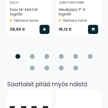
SOL'S
JOEN TUKKUTIIMI
Essu M-Martat
Neulepipo P-K
logolla
logolla
Tilattava tuote
Tilattava tuote
Valitse vaihtoehto
Lisää k
28,50 €
18,12 €
Saattaisit pitää myös näistä