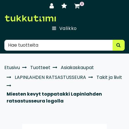
Siirry pääsisältöön
0
Valikko
Etusivu
Tuotteet
Asiakaskaupat
LAPINLAHDEN RATSASTUSSEURA
Takit ja liivit
Miesten kevyt toppatakki Lapinlahden
ratsastusseura logolla