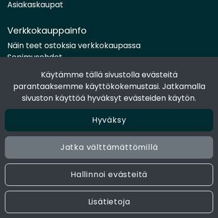
Asiakaskaupat
Verkkokauppainfo
Näin teet ostoksia verkkokaupassa
Sopimusehdot
Toimitustavat
Käytämme tällä sivustolla evästeitä
Maksutavat
parantaaksemme käyttökokemustasi. Jatkamalla
Tietosuojaseloste
sivuston käyttöä hyväksyt evästeiden käytön.
Hyväksy
Seuraa sosiaalisessa mediassa
Facebook
Jatka välttämättömillä
Instagram
Hallinnoi evästeitä
© 2024 Joen Tukkutiimi. All rights reserved. Site by
atFlow
Lisätietoja
Oy