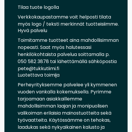
Tilaa tuote logolla
Verkkokaupastamme voit helposti tilata
myös logo / teksti merkinnät tuotteisiimme.
Hyvä palvelu
Toimitamme tuotteet aina mahdollisimman
nopeasti. Saat myös halutessasi
henkilökohtaista palvelua soittamalla p.
050 582 3878 tai lähettämällä sähköpostia
pete@tukkutiimi.fi
Luotettava toimija
Perheyrityksemme palvelee yli kymmenen
vuoden vankalla kokemuksella. Pyrimme
tarjoamaan asiakkaillemme
mahdollisimman laajan ja monipuolisen
valikoiman erilaisia mainostuotteita sekä
työvaatteita. Käytössämme on tehokas,
laadukas sekä nykyaikainen kalusto ja