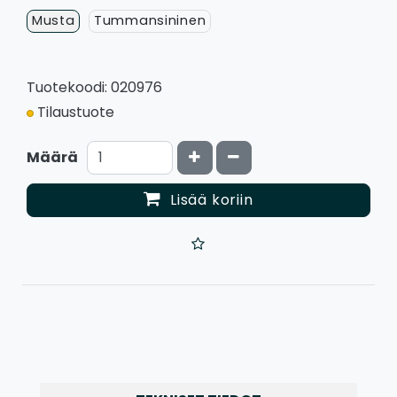
Musta
Tummansininen
Tuotekoodi: 020976
Tilaustuote
Kasvata määrää
Vähennä määrää
Määrä
Lisää koriin