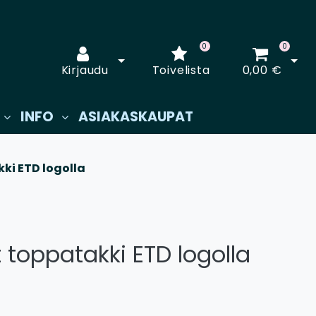
0
0
Avaa kirjautuminen
Avaa
Kirjaudu
Toivelista
0,00 €
INFO
ASIAKASKAUPAT
ki ETD logolla
 toppatakki ETD logolla
€