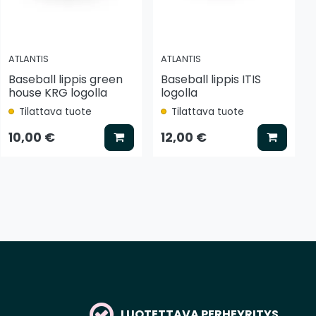
ATLANTIS
ATLANTIS
Baseball lippis green
Baseball lippis ITIS
house KRG logolla
logolla
Tilattava tuote
Tilattava tuote
tse vaihtoehto
Lisää koriin
Lisää k
10,00 €
12,00 €
LUOTETTAVA PERHEYRITYS