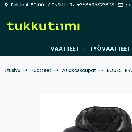
Siirry pääsisältöön
Telitie 4, 80100 JOENSUU
+358505823878
pe
VAATTEET
TYÖVAATTEET
Etusivu
Tuotteet
Asiakaskaupat
EQUESTRI