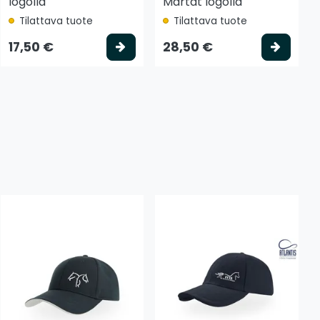
logolla
Martat logolla
Tilattava tuote
Tilattava tuote
 koriin
Valitse vaihtoehto
Valits
17,50 €
28,50 €