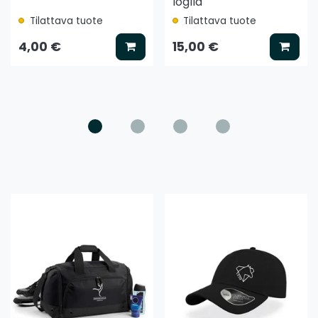
loglla
Tilattava tuote
Tilattava tuote
ää koriin
Lisää koriin
Lisää
4,00 €
15,00 €