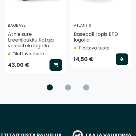
BAGBASE
ATLANTIS
Athleisure
Baseball lippis ETD
treenilaukku Kataja
logolla
voimistelu logolla
Tilattava tuote
Tilattava tuote
ää koriin
Vali
14,50 €
Lisää koriin
43,00 €
TITAITOISTA PALVELUA
LAAJA VALIKOIMA