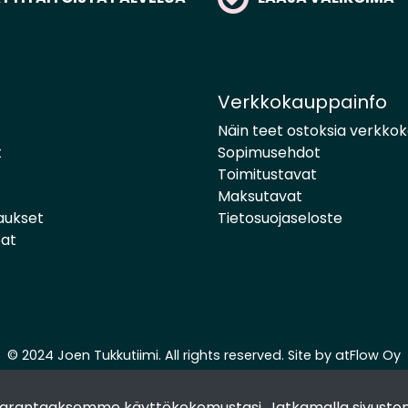
Verkkokauppainfo
Näin teet ostoksia verkko
t
Sopimusehdot
Toimitustavat
Maksutavat
aukset
Tietosuojaseloste
pat
© 2024 Joen Tukkutiimi. All rights reserved. Site by
atFlow Oy
 parantaaksemme käyttökokemustasi. Jatkamalla sivuston