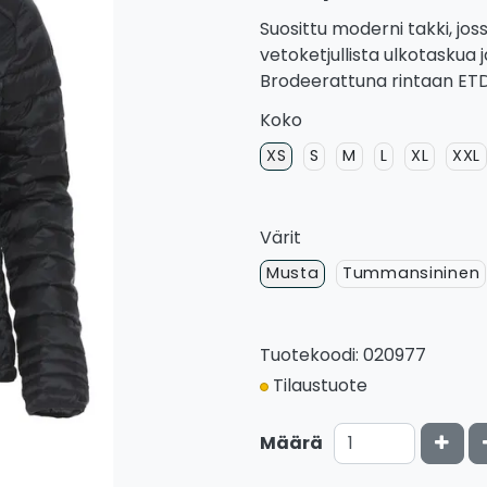
Suosittu moderni takki, jo
vetoketjullista ulkotaskua 
Brodeerattuna rintaan ETD 
Koko
XS
S
M
L
XL
XXL
Värit
Musta
Tummansininen
Tuotekoodi: 020977
Tilaustuote
Kasv
Määrä