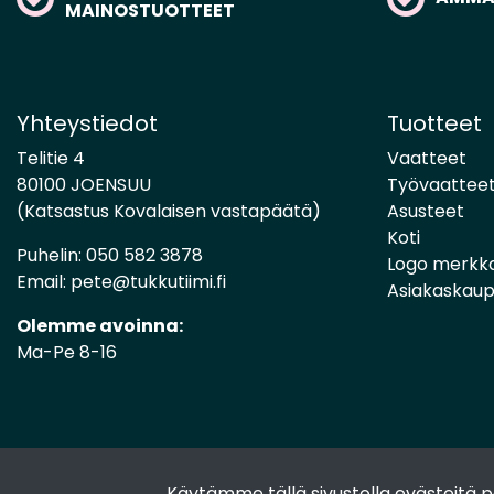
MAINOSTUOTTEET
Yhteystiedot
Tuotteet
Telitie 4
Vaatteet
80100 JOENSUU
Työvaattee
(Katsastus Kovalaisen vastapäätä)
Asusteet
Koti
Puhelin:
050 582 3878
Logo merkk
Email:
pete@tukkutiimi.fi
Asiakaskau
Olemme avoinna:
Ma-Pe 8-16
Käytämme tällä sivustolla evästeitä