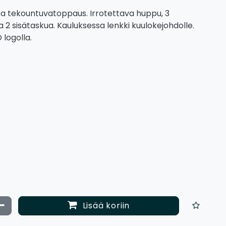
ssa tekountuvatoppaus. Irrotettava huppu, 3
ja 2 sisätaskua. Kauluksessa lenkki kuulokejohdolle.
logolla.
ata määrää
Vähennä määrää
Lisää koriin