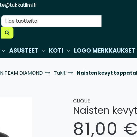
te@tukkutiimi.fi
ASUSTEET
KOTI
LOGO MERKKAUKSET
AN TEAM DIAMOND
Takit
Naisten kevyt toppatak
CLIQUE
Naisten kevyt
81,00 