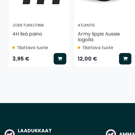
JOEN TUKKUTIIMI
ATLANTIS
4H lisä paino
Army lippis Aussie
logolla
Tilattava tuote
Tilattava tuote
Lisää koriin
Lis
3,95 €
12,00 €
LAADUKKAAT
AMMAT