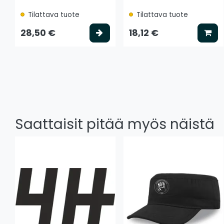
Tilattava tuote
Tilattava tuote
Valitse vaihtoehto
Lis
28,50 €
18,12 €
Saattaisit pitää myös näistä