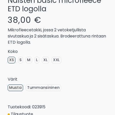
Naisten basic microfleece
ETD logolla
38,00 €
Mikrofleecetakki, jossa 2 vetoketjullista
sivutaskua ja 2 sisätaskua. Brodeerattuna rintaan
ETD logolla.
Koko
XS
S
M
L
XL
XXL
Värit
Musta
Tummansininen
Tuotekoodi: 023915
Tilaustuote