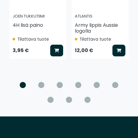
JOEN TUKKUTIIMI
ATLANTIS
4H lisä paino
Army lippis Aussie
logolla
Tilattava tuote
Tilattava tuote
Lisää koriin
Lisää k
3,95 €
12,00 €