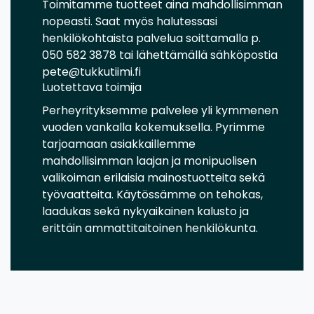
Toimitamme tuotteet aina mahdollisimman
nopeasti. Saat myös halutessasi
henkilökohtaista palvelua soittamalla p.
050 582 3878 tai lähettämällä sähköpostia
pete@tukkutiimi.fi
Luotettava toimija
Perheyrityksemme palvelee yli kymmenen
vuoden vankalla kokemuksella. Pyrimme
tarjoamaan asiakkaillemme
mahdollisimman laajan ja monipuolisen
valikoiman erilaisia mainostuotteita sekä
työvaatteita. Käytössämme on tehokas,
laadukas sekä nykyaikainen kalusto ja
erittäin ammattitaitoinen henkilökunta.