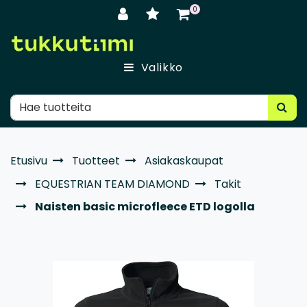
Siirry pääsisältöön
0
Valikko
Etusivu
Tuotteet
Asiakaskaupat
EQUESTRIAN TEAM DIAMOND
Takit
Naisten basic microfleece ETD logolla