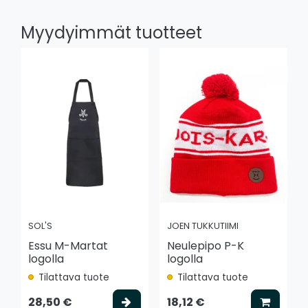
Myydyimmät tuotteet
SOL'S
JOEN TUKKUTIIMI
Essu M-Martat
Neulepipo P-K
logolla
logolla
Tilattava tuote
Tilattava tuote
Valitse vaihtoehto
Lisää k
28,50 €
18,12 €