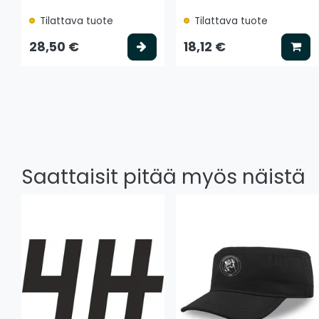
Tilattava tuote
Tilattava tuote
Valitse vaihtoehto
Lis
28,50 €
18,12 €
Saattaisit pitää myös näistä