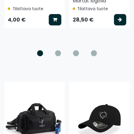
Martat logolla
Tilattava tuote
Tilattava tuote
ää koriin
Lisää koriin
Vali
4,00 €
28,50 €