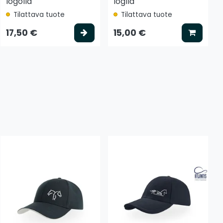
logolla
loglla
Tilattava tuote
Tilattava tuote
tse vaihtoehto
Valitse vaihtoehto
Lisää k
17,50 €
15,00 €