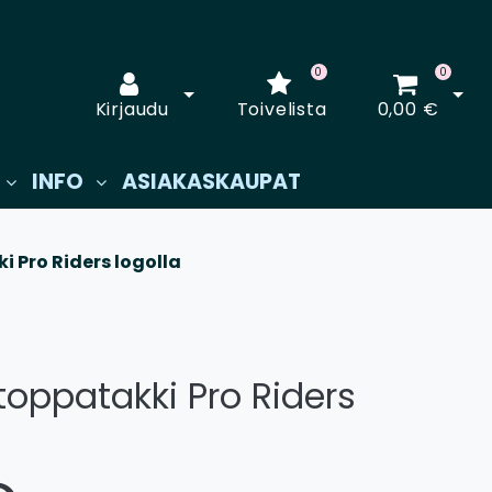
0
0
Avaa kirjautuminen
Avaa
Kirjaudu
Toivelista
0,00 €
INFO
ASIAKASKAUPAT
i Pro Riders logolla
toppatakki Pro Riders