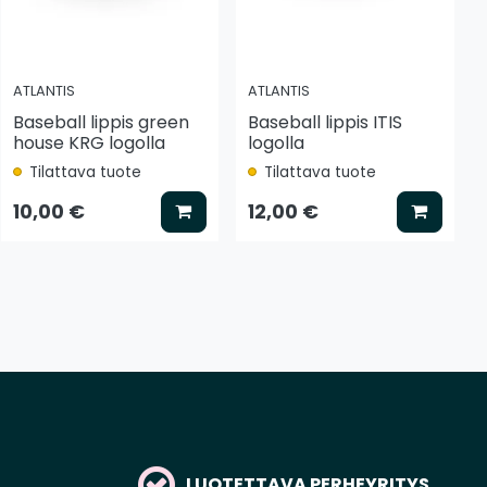
ATLANTIS
ATLANTIS
Baseball lippis green
Baseball lippis ITIS
house KRG logolla
logolla
Tilattava tuote
Tilattava tuote
tse vaihtoehto
Lisää koriin
Lisää k
10,00 €
12,00 €
LUOTETTAVA PERHEYRITYS