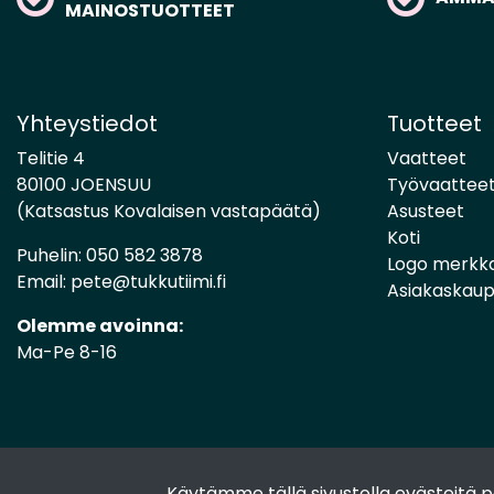
MAINOSTUOTTEET
Yhteystiedot
Tuotteet
Telitie 4
Vaatteet
80100 JOENSUU
Työvaattee
(Katsastus Kovalaisen vastapäätä)
Asusteet
Koti
Puhelin:
050 582 3878
Logo merkk
Email:
pete@tukkutiimi.fi
Asiakaskau
Olemme avoinna:
Ma-Pe 8-16
Käytämme tällä sivustolla evästeitä