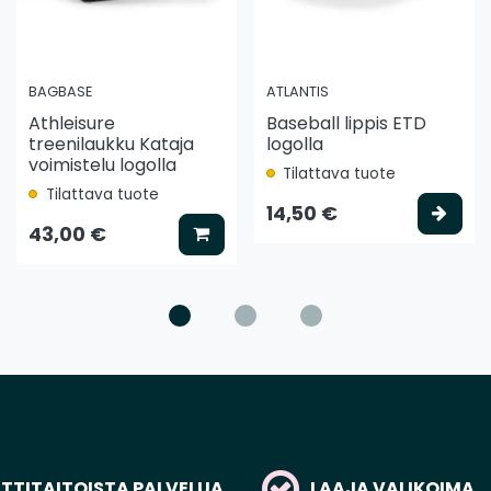
BAGBASE
ATLANTIS
Athleisure
Baseball lippis ETD
treenilaukku Kataja
logolla
voimistelu logolla
Tilattava tuote
Tilattava tuote
ää koriin
Vali
14,50 €
Lisää koriin
43,00 €
TITAITOISTA PALVELUA
LAAJA VALIKOIMA