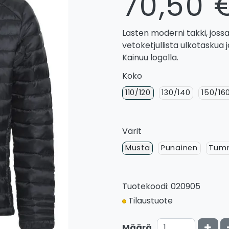
70,50 
Lasten moderni takki, joss
vetoketjullista ulkotaskua 
Kainuu logolla.
Koko
110/120
130/140
150/16
Värit
Musta
Punainen
Tumm
Tuotekoodi: 020905
Tilaustuote
Kasv
Määrä