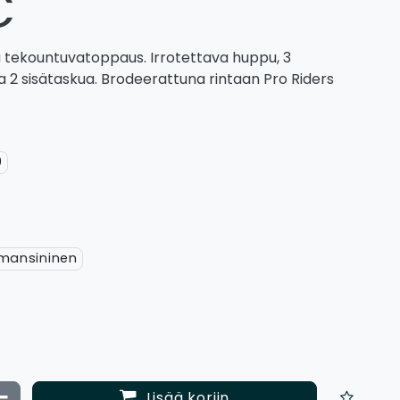
€
a tekountuvatoppaus. Irrotettava huppu, 3
ja 2 sisätaskua. Brodeerattuna rintaan Pro Riders
0
ansininen
ata määrää
Vähennä määrää
Lisää koriin