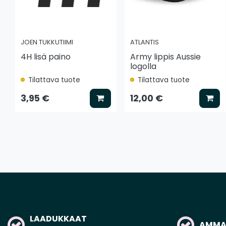
JOEN TUKKUTIIMI
ATLANTIS
4H lisä paino
Army lippis Aussie
logolla
Tilattava tuote
Tilattava tuote
Lisää koriin
Lis
3,95 €
12,00 €
LAADUKKAAT
AMMAT