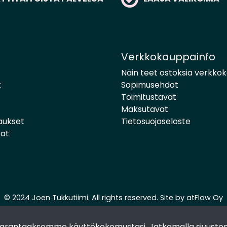
Verkkokauppainfo
Näin teet ostoksia verkko
t
Sopimusehdot
Toimitustavat
Maksutavat
aukset
Tietosuojaseloste
pat
© 2024 Joen Tukkutiimi. All rights reserved. Site by
atFlow Oy
 parantaaksemme käyttökokemustasi. Jatkamalla sivuston