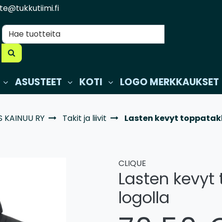
te@tukkutiimi.fi
ASUSTEET
KOTI
LOGO MERKKAUKSET
S KAINUU RY
Takit ja liivit
Lasten kevyt toppatakk
CLIQUE
Lasten kevyt 
logolla