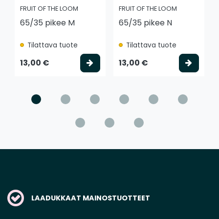
FRUIT OF THE LOOM
FRUIT OF THE LOOM
65/35 pikee M
65/35 pikee N
Tilattava tuote
Tilattava tuote
Valitse vaihtoehto
Valits
13,00 €
13,00 €
LAADUKKAAT MAINOSTUOTTEET