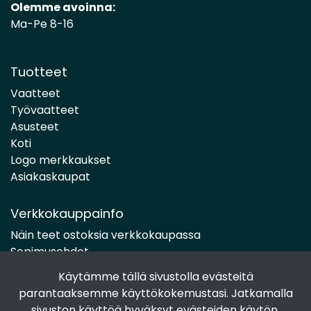
Olemme avoinna:
Ma-Pe 8-16
Tuotteet
Vaatteet
Työvaatteet
Asusteet
Koti
Logo merkkaukset
Asiakaskaupat
Verkkokauppainfo
Näin teet ostoksia verkkokaupassa
Sopimusehdot
Toimitustavat
Käytämme tällä sivustolla evästeitä
Maksutavat
parantaaksemme käyttökokemustasi. Jatkamalla
Tietosuojaseloste
sivuston käyttöä hyväksyt evästeiden käytön.