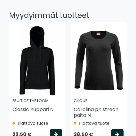
Myydyimmät tuotteet
FRUIT OF THE LOOM
CLIQUE
Classic huppari N
Carolina ph strech
paita N
Tilattava tuote
Tilattava tuote
Valitse vaihtoehto
Valits
22,50 €
28,50 €