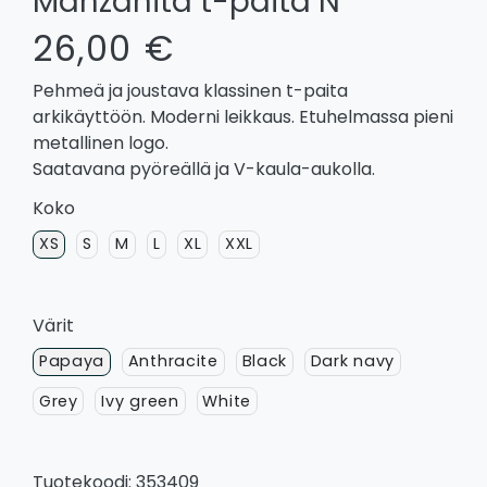
Manzanita t-paita N
26,00 €
Pehmeä ja joustava klassinen t-paita
arkikäyttöön. Moderni leikkaus. Etuhelmassa pieni
metallinen logo.
Saatavana pyöreällä ja V-kaula-aukolla.
Koko
XS
S
M
L
XL
XXL
Värit
Papaya
Anthracite
Black
Dark navy
Grey
Ivy green
White
Tuotekoodi: 353409