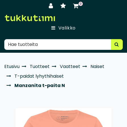
Siirry pääsisältöön
0
Valikko
Etusivu
Tuotteet
Vaatteet
Naiset
T-paidat lyhythihaiset
Manzanita t-paita N