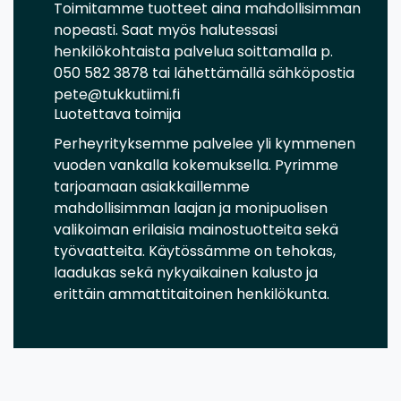
Toimitamme tuotteet aina mahdollisimman
nopeasti. Saat myös halutessasi
henkilökohtaista palvelua soittamalla p.
050 582 3878 tai lähettämällä sähköpostia
pete@tukkutiimi.fi
Luotettava toimija
Perheyrityksemme palvelee yli kymmenen
vuoden vankalla kokemuksella. Pyrimme
tarjoamaan asiakkaillemme
mahdollisimman laajan ja monipuolisen
valikoiman erilaisia mainostuotteita sekä
työvaatteita. Käytössämme on tehokas,
laadukas sekä nykyaikainen kalusto ja
erittäin ammattitaitoinen henkilökunta.