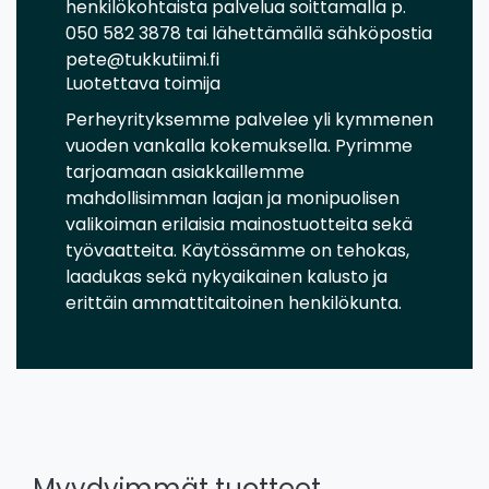
henkilökohtaista palvelua soittamalla p.
050 582 3878 tai lähettämällä sähköpostia
pete@tukkutiimi.fi
Luotettava toimija
Perheyrityksemme palvelee yli kymmenen
vuoden vankalla kokemuksella. Pyrimme
tarjoamaan asiakkaillemme
mahdollisimman laajan ja monipuolisen
valikoiman erilaisia mainostuotteita sekä
työvaatteita. Käytössämme on tehokas,
laadukas sekä nykyaikainen kalusto ja
erittäin ammattitaitoinen henkilökunta.
Myydyimmät tuotteet