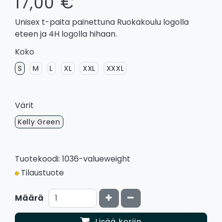
17,00 €
Unisex t-paita painettuna Ruokakoulu logolla
eteen ja 4H logolla hihaan.
Koko
S
M
L
XL
XXL
XXXL
Värit
Kelly Green
Tuotekoodi: 1036-valueweight
Tilaustuote
Kasvata määrää
Vähennä määrää
Määrä
Lisää koriin