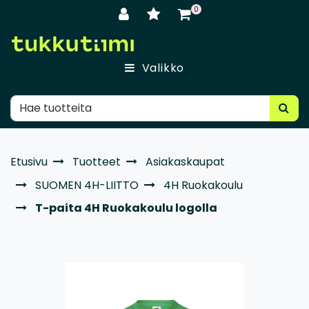
Siirry pääsisältöön
0
Valikko
Etusivu
Tuotteet
Asiakaskaupat
SUOMEN 4H-LIITTO
4H Ruokakoulu
T-paita 4H Ruokakoulu logolla