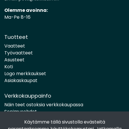
Olemme avoinna:
Ma-Pe 8-16
Tuotteet
Vaatteet
Työvaatteet
Asusteet
Koti
Logo merkkaukset
Asiakaskaupat
Verkkokauppainfo
Näin teet ostoksia verkkokaupassa
Sopimusehdot
Toimitustavat
Käytämme tällä sivustolla evästeitä
Maksutavat
parantaaksemme käyttökokemustasi. Jatkamalla