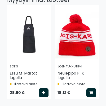
SOL'S
JOEN TUKKUTIIMI
Essu M-Martat
Neulepipo P-K
logolla
logolla
Tilattava tuote
Tilattava tuote
Valitse vaihtoehto
Lisää k
28,50 €
18,12 €