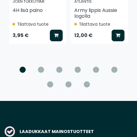
JOEN TUKKUTIIMI
ATLANTIS
4H lisä paino
Army lippis Aussie
logolla
Tilattava tuote
Tilattava tuote
Lisää koriin
Lisää k
3,95 €
12,00 €
LAADUKKAAT MAINOSTUOTTEET