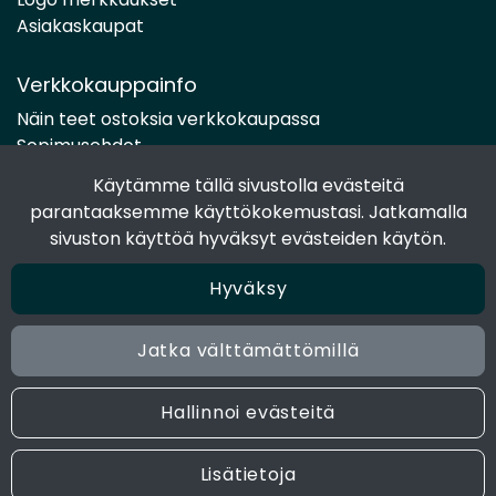
Asiakaskaupat
Verkkokauppainfo
Näin teet ostoksia verkkokaupassa
Sopimusehdot
Toimitustavat
Käytämme tällä sivustolla evästeitä
Maksutavat
parantaaksemme käyttökokemustasi. Jatkamalla
Tietosuojaseloste
sivuston käyttöä hyväksyt evästeiden käytön.
Hyväksy
Seuraa sosiaalisessa mediassa
Facebook
Jatka välttämättömillä
Instagram
Hallinnoi evästeitä
© 2024 Joen Tukkutiimi. All rights reserved. Site by
atFlow
Lisätietoja
Oy