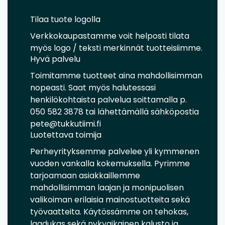
Tilaa tuote logolla
Verkkokaupastamme voit helposti tilata
myös logo / teksti merkinnät tuotteisiimme.
Hyvä palvelu
Toimitamme tuotteet aina mahdollisimman
nopeasti. Saat myös halutessasi
henkilökohtaista palvelua soittamalla p.
050 582 3878 tai lähettämällä sähköpostia
pete@tukkutiimi.fi
Luotettava toimija
Perheyrityksemme palvelee yli kymmenen
vuoden vankalla kokemuksella. Pyrimme
tarjoamaan asiakkaillemme
mahdollisimman laajan ja monipuolisen
valikoiman erilaisia mainostuotteita sekä
työvaatteita. Käytössämme on tehokas,
laadukas sekä nykyaikainen kalusto ja