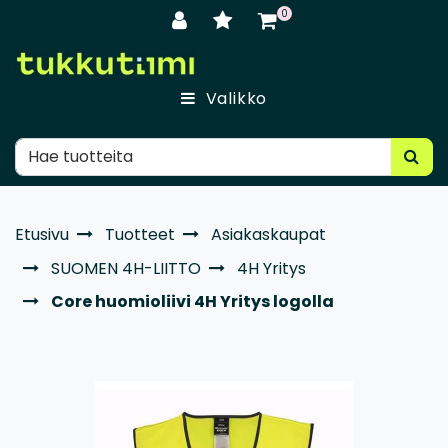
Siirry pääsisältöön
0
Valikko
Etusivu
Tuotteet
Asiakaskaupat
SUOMEN 4H-LIITTO
4H Yritys
Core huomioliivi 4H Yritys logolla