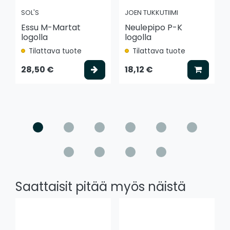
SOL'S
JOEN TUKKUTIIMI
Essu M-Martat
Neulepipo P-K
logolla
logolla
Tilattava tuote
Tilattava tuote
Valitse vaihtoehto
Lisää k
28,50 €
18,12 €
Saattaisit pitää myös näistä