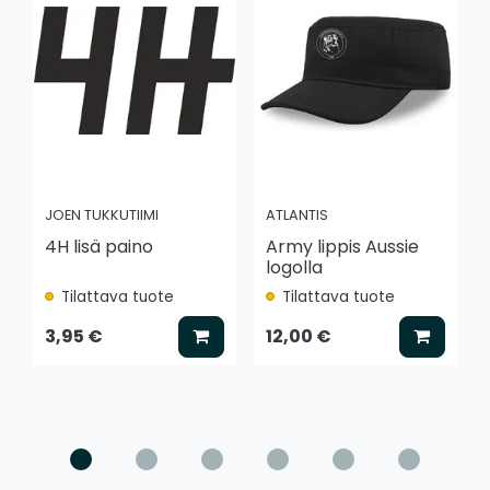
JOEN TUKKUTIIMI
ATLANTIS
4H lisä paino
Army lippis Aussie
logolla
Tilattava tuote
Tilattava tuote
Lisää koriin
Lisää k
3,95 €
12,00 €