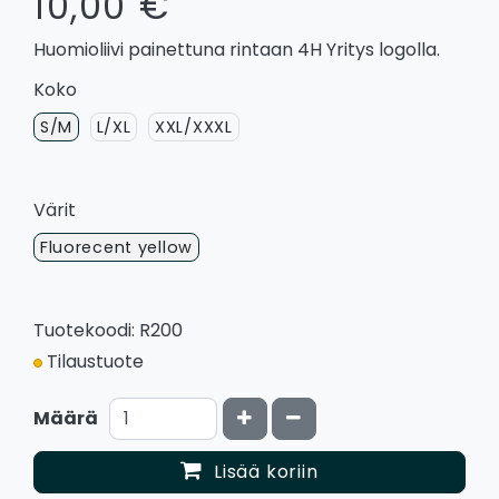
10,00 €
Huomioliivi painettuna rintaan 4H Yritys logolla.
Koko
S/M
L/XL
XXL/XXXL
Värit
Fluorecent yellow
Tuotekoodi: R200
Tilaustuote
Kasvata määrää
Vähennä määrää
Määrä
Lisää koriin